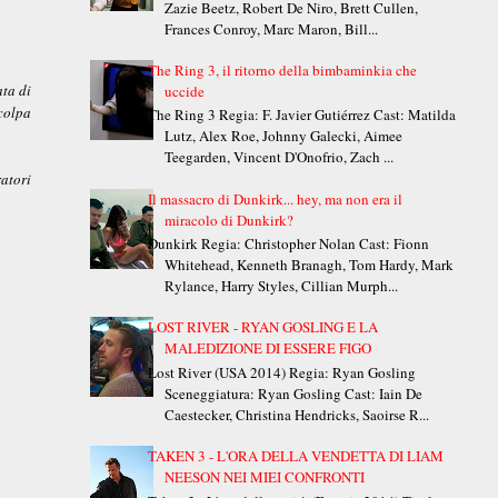
Zazie Beetz, Robert De Niro, Brett Cullen,
Frances Conroy, Marc Maron, Bill...
The Ring 3, il ritorno della bimbaminkia che
ata di
uccide
 colpa
The Ring 3 Regia: F. Javier Gutiérrez Cast: Matilda
Lutz, Alex Roe, Johnny Galecki, Aimee
Teegarden, Vincent D'Onofrio, Zach ...
atori
Il massacro di Dunkirk... hey, ma non era il
miracolo di Dunkirk?
Dunkirk Regia: Christopher Nolan Cast: Fionn
Whitehead, Kenneth Branagh, Tom Hardy, Mark
Rylance, Harry Styles, Cillian Murph...
LOST RIVER - RYAN GOSLING E LA
MALEDIZIONE DI ESSERE FIGO
Lost River (USA 2014) Regia: Ryan Gosling
Sceneggiatura: Ryan Gosling Cast: Iain De
Caestecker, Christina Hendricks, Saoirse R...
TAKEN 3 - L'ORA DELLA VENDETTA DI LIAM
NEESON NEI MIEI CONFRONTI