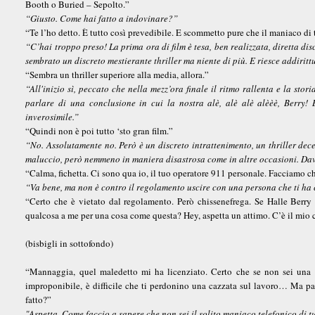
Booth o Buried – Sepolto.”
“Giusto. Come hai fatto a indovinare?”
“Te l’ho detto. È tutto così prevedibile. E scommetto pure che il maniaco di
“C’hai troppo preso! La prima ora di film è tesa, ben realizzata, diretta 
sembrato un discreto mestierante thriller ma niente di più. E riesce addiritt
“Sembra un thriller superiore alla media, allora.”
“All'inizio sì, peccato che nella mezz’ora finale il ritmo rallenta e la st
parlare di una conclusione in cui la nostra alè, alè alè alèèè, Berry!
inverosimile.”
“Quindi non è poi tutto ‘sto gran film.”
“No. Assolutamente no. Però è un discreto intrattenimento, un thriller dec
maluccio, però nemmeno in maniera disastrosa come in altre occasioni. D
“Calma, fichetta. Ci sono qua io, il tuo operatore 911 personale. Facciamo c
“Va bene, ma non è contro il regolamento uscire con una persona che ti ha 
“Certo che è vietato dal regolamento. Però chissenefrega. Se Halle Berry 
qualcosa a me per una cosa come questa? Hey, aspetta un attimo. C’è il mio
(bisbigli in sottofondo)
“Mannaggia, quel maledetto mi ha licenziato. Certo che se non sei una b
improponibile, è difficile che ti perdonino una cazzata sul lavoro… Ma pa
fatto?”
"Aspetta. Come faccio a sapere che non sei il solito maniaco telefonico di 