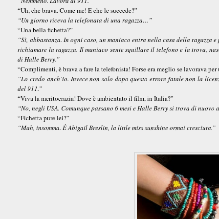
“Nemmeno. Lavora al 911.”
“Uh, che brava. Come me! E che le succede?”
“Un giorno riceva la telefonata di una ragazza…”
“Una bella fichetta?”
“Sì, abbastanza. In ogni caso, un maniaco entra nella casa della ragazza e p
richiamare la ragazza. Il maniaco sente squillare il telefono e la trova, nas
di Halle Berry.”
“Complimenti, è brava a fare la telefonista! Forse era meglio se lavorava per 
“Lo credo anch’io. Invece non solo dopo questo errore fatale non la licenz
del 911.”
“Viva la meritocrazia! Dove è ambientato il film, in Italia?”
“No, negli USA. Comunque passano 6 mesi e Halle Berry si trova di nuovo a
“Fichetta pure lei?”
“Mah, insomma. È Abigail Breslin, la little miss sunshine ormai cresciuta.”