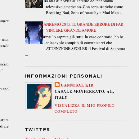
Tira aria di novità all'interno del panorama
televisivo americano. Con serie storiche come
Breaking Bad, Sons of Anarchy e Mad Men ...
empre
SANREMO 2015, IL GRANDE ERRORE DI FAR
VINCERE GRANDE AMORE
Ormai lo saprete già tutti. In caso contrario, ho lo
er non
spiacevole compito di comunicarvi che
cchio
ATTENZIONE SPOILER il Festival di Sanremo
...
ecita
…”
INFORMAZIONI PERSONALI
CANNIBAL KID
ciano
CASALE MONFERRATO, AL,
ITALY
VISUALIZZA IL MIO PROFILO
COMPLETO
atura
ffare
TWITTER
Tweets di @cannibal_kid