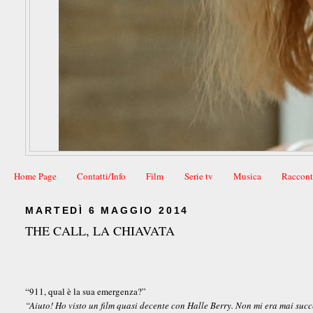
Home Page
Contatti/Info
Film
Serie tv
Musica
Raccont
MARTEDÌ 6 MAGGIO 2014
THE CALL, LA CHIAVATA
“911, qual è la sua emergenza?”
“Aiuto! Ho visto un film quasi decente con Halle Berry. Non mi era mai suc