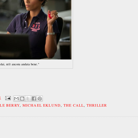
dai, m'è ancora andata bene."
8
LE BERRY
,
MICHAEL EKLUND
,
THE CALL
,
THRILLER