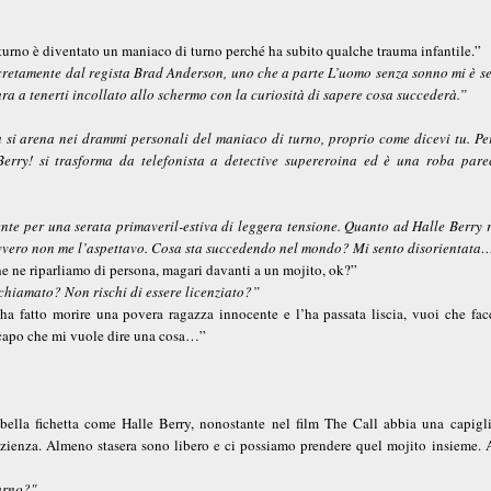
 turno è diventato un maniaco di turno perché ha subito qualche trauma infantile.”
discretamente dal regista Brad Anderson, uno che a parte L’uomo senza sonno mi è s
ura a tenerti incollato allo schermo con la curiosità di sapere cosa succederà.”
oria si arena nei drammi personali del maniaco di turno, proprio come dicevi tu. P
 Berry! si trasforma da telefonista a detective supereroina ed è una roba pare
ente per una serata primaveril-estiva di leggera tensione. Quanto ad Halle Berry r
avvero non me l’aspettavo. Cosa sta succedendo nel mondo? Mi sento disorientata
he ne riparliamo di persona, magari davanti a un mojito, ok?”
chiamato? Non rischi di essere licenziato?”
ha fatto morire una povera ragazza innocente e l’ha passata liscia, vuoi che fac
 capo che mi vuole dire una cosa…”
ella fichetta come Halle Berry, nonostante nel film The Call abbia una capigli
zienza. Almeno stasera sono libero e ci possiamo prendere quel mojito insieme. A
turno?"