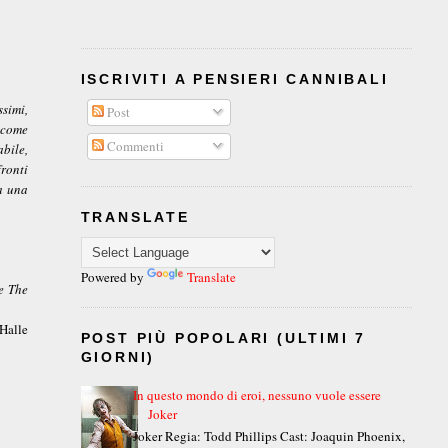
ISCRIVITI A PENSIERI CANNIBALI
ssimi,
Post
 come
Commenti
bile,
fronti
a una
TRANSLATE
Powered by
Translate
e The
 Halle
POST PIÙ POPOLARI (ULTIMI 7
GIORNI)
In questo mondo di eroi, nessuno vuole essere
Joker
Joker Regia: Todd Phillips Cast: Joaquin Phoenix,