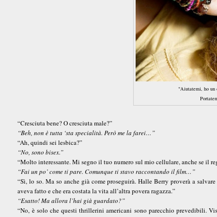
"Aiutatemi, ho un 
Portatem
“Cresciuta bene? O cresciuta male?”
“Beh, non è tutta ‘sta specialità. Però me la farei…”
“Ah, quindi sei lesbica?”
“No, sono bisex.”
“Molto interessante. Mi segno il tuo numero sul mio cellulare, anche se il 
“Fai un po’ come ti pare. Comunque ti stavo raccontando il film…”
“Sì, lo so. Ma so anche già come proseguirà. Halle Berry proverà a salvare a 
aveva fatto e che era costata la vita all’altra povera ragazza.”
“Esatto! Ma allora l’hai già guardato?”
“No, è solo che questi thrillerini americani sono parecchio prevedibili. Vis