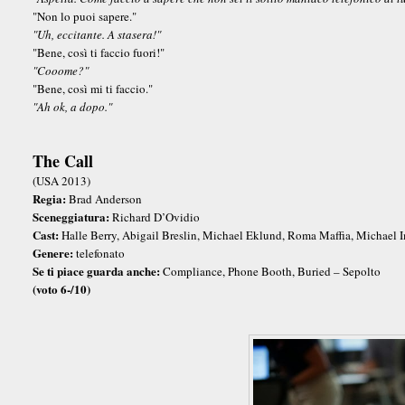
"Non lo puoi sapere."
"Uh, eccitante. A stasera!"
"Bene, così ti faccio fuori!"
"Cooome?"
"Bene, così mi ti faccio."
"Ah ok, a dopo."
The Call
(USA 2013)
Regia:
Brad Anderson
Sceneggiatura:
Richard D’Ovidio
Cast:
Halle Berry, Abigail Breslin, Michael Eklund, Roma Maffia, Michael
Genere:
telefonato
Se ti piace guarda anche:
Compliance, Phone Booth, Buried – Sepolto
(voto 6-/10)