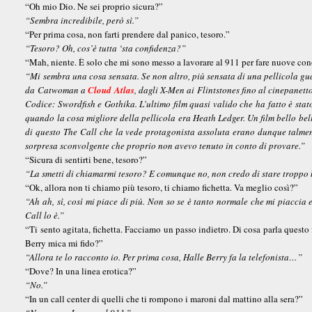
“Oh mio Dio. Ne sei proprio sicura?”
“Sembra incredibile, però sì.”
“Per prima cosa, non farti prendere dal panico, tesoro.”
“Tesoro? Oh, cos’è tutta ‘sta confidenza?”
“Mah, niente. È solo che mi sono messo a lavorare al 911 per fare nuove con
“Mi sembra una cosa sensata. Se non altro, più sensata di una pellicola guar
da Catwoman a
Cloud Atlas
, dagli X-Men ai Flintstones fino al cinepane
Codice: Swordfish e Gothika. L’ultimo film quasi valido che ha fatto è sta
quando la cosa migliore della pellicola era Heath Ledger. Un film bello bell
di questo The Call che la vede protagonista assoluta erano dunque talment
sorpresa sconvolgente che proprio non avevo tenuto in conto di provare.”
“Sicura di sentirti bene, tesoro?”
“La smetti di chiamarmi tesoro? E comunque no, non credo di stare troppo b
“Ok, allora non ti chiamo più tesoro, ti chiamo fichetta. Va meglio così?”
“Ah ah, sì, così mi piace di più. Non so se è tanto normale che mi piaccia
Call lo è.”
“Ti sento agitata, fichetta. Facciamo un passo indietro. Di cosa parla questo
Berry mica mi fido?”
“Allora te lo racconto io. Per prima cosa, Halle Berry fa la telefonista…”
“Dove? In una linea erotica?”
“No.”
“In un call center di quelli che ti rompono i maroni dal mattino alla sera?”