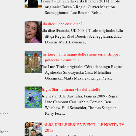
Taken 3 - L'ora della verità (Francia 2014) Titolo
originale: Taken 3 Regia: Olivier Megaton
Sceneggiatura: Luc Besson, Rob...
Lila dice... che cosa dice?
Lila dice (Francia, UK 2004) Titolo originale: Lila
dit ça Regia: Ziad Doueiri Sceneggiatura: Ziad
Doueiri, Mark Lawrence, ...
The Lure – Il richiamo delle sirene serial stripper
polacche e cannibali
The Lure Titolo originale: Córki dancingu Regia:
Agnieszka Smoczynska Cast: Michalina
Olszańska, Marta Mazurek, Kinga Preis...
Bright Star: la strana vita delle stelle
Bright star (UK, Australia, Francia 2009) Regia:
Jane Campion Cast: Abbie Cornish, Ben
Whishaw, Paul Schneider, Thomas Sangster,
Kerry Fox,...
le che
L'ALBA DELLE SERIE VIVENTI - LE NOVITÀ TV
2015
 Phone