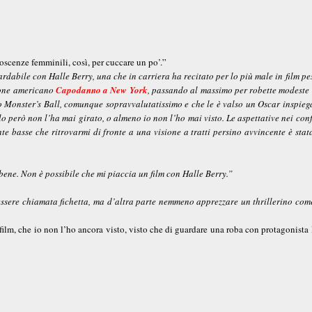
oscenze femminili, così, per cuccare un po’.”
dabile con Halle Berry, una che in carriera ha recitato per lo più male in film pe
ttone americano
Capodanno a New York
, passando al massimo per robette modeste
to Monster’s Ball, comunque sopravvalutatissimo e che le è valso un Oscar inspiega
o però non l’ha mai girato, o almeno io non l’ho mai visto. Le aspettative nei con
e basse che ritrovarmi di fronte a una visione a tratti persino avvincente è stat
ene. Non è possibile che mi piaccia un film con Halle Berry.”
 essere chiamata fichetta, ma d’altra parte nemmeno apprezzare un thrillerino com
 film, che io non l’ho ancora visto, visto che di guardare una roba con protagonista