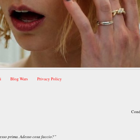
i
Blog Wars
Privacy Policy
Cond
cesso prima. Adesso cosa faccio?”