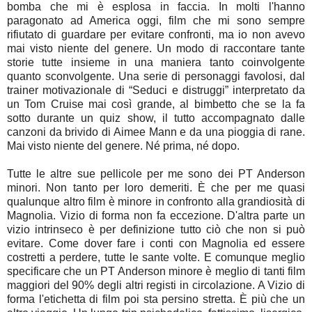
bomba che mi è esplosa in faccia. In molti l'hanno
paragonato ad America oggi, film che mi sono sempre
rifiutato di guardare per evitare confronti, ma io non avevo
mai visto niente del genere. Un modo di raccontare tante
storie tutte insieme in una maniera tanto coinvolgente
quanto sconvolgente. Una serie di personaggi favolosi, dal
trainer motivazionale di “Seduci e distruggi” interpretato da
un Tom Cruise mai così grande, al bimbetto che se la fa
sotto durante un quiz show, il tutto accompagnato dalle
canzoni da brivido di Aimee Mann e da una pioggia di rane.
Mai visto niente del genere. Né prima, né dopo.
Tutte le altre sue pellicole per me sono dei PT Anderson
minori. Non tanto per loro demeriti. È che per me quasi
qualunque altro film è minore in confronto alla grandiosità di
Magnolia. Vizio di forma non fa eccezione. D'altra parte un
vizio intrinseco è per definizione tutto ciò che non si può
evitare. Come dover fare i conti con Magnolia ed essere
costretti a perdere, tutte le sante volte. E comunque meglio
specificare che un PT Anderson minore è meglio di tanti film
maggiori del 90% degli altri registi in circolazione. A Vizio di
forma l'etichetta di film poi sta persino stretta. È più che un