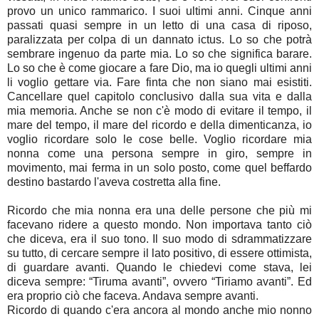
provo un unico rammarico. I suoi ultimi anni. Cinque anni
passati quasi sempre in un letto di una casa di riposo,
paralizzata per colpa di un dannato ictus. Lo so che potrà
sembrare ingenuo da parte mia. Lo so che significa barare.
Lo so che è come giocare a fare Dio, ma io quegli ultimi anni
li voglio gettare via. Fare finta che non siano mai esistiti.
Cancellare quel capitolo conclusivo dalla sua vita e dalla
mia memoria. Anche se non c'è modo di evitare il tempo, il
mare del tempo, il mare del ricordo e della dimenticanza, io
voglio ricordare solo le cose belle. Voglio ricordare mia
nonna come una persona sempre in giro, sempre in
movimento, mai ferma in un solo posto, come quel beffardo
destino bastardo l'aveva costretta alla fine.
Ricordo che mia nonna era una delle persone che più mi
facevano ridere a questo mondo. Non importava tanto ciò
che diceva, era il suo tono. Il suo modo di sdrammatizzare
su tutto, di cercare sempre il lato positivo, di essere ottimista,
di guardare avanti. Quando le chiedevi come stava, lei
diceva sempre: “Tiruma avanti”, ovvero “Tiriamo avanti”. Ed
era proprio ciò che faceva. Andava sempre avanti.
Ricordo di quando c'era ancora al mondo anche mio nonno