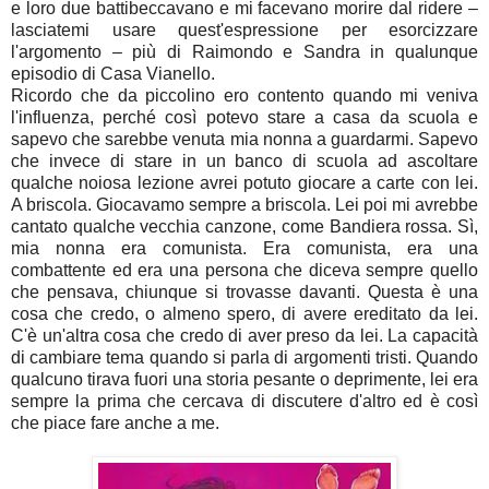
e loro due battibeccavano e mi facevano morire dal ridere –
lasciatemi usare quest'espressione per esorcizzare
l'argomento – più di Raimondo e Sandra in qualunque
episodio di Casa Vianello.
Ricordo che da piccolino ero contento quando mi veniva
l'influenza, perché così potevo stare a casa da scuola e
sapevo che sarebbe venuta mia nonna a guardarmi. Sapevo
che invece di stare in un banco di scuola ad ascoltare
qualche noiosa lezione avrei potuto giocare a carte con lei.
A briscola. Giocavamo sempre a briscola. Lei poi mi avrebbe
cantato qualche vecchia canzone, come Bandiera rossa. Sì,
mia nonna era comunista. Era comunista, era una
combattente ed era una persona che diceva sempre quello
che pensava, chiunque si trovasse davanti. Questa è una
cosa che credo, o almeno spero, di avere ereditato da lei.
C'è un'altra cosa che credo di aver preso da lei. La capacità
di cambiare tema quando si parla di argomenti tristi. Quando
qualcuno tirava fuori una storia pesante o deprimente, lei era
sempre la prima che cercava di discutere d'altro ed è così
che piace fare anche a me.