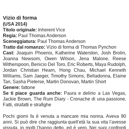
Vizio di forma
(USA 2014)
Titolo originale:
Inherent Vice
Regia:
Paul Thomas Anderson
Sceneggiatura:
Paul Thomas Anderson
Tratto dal romanzo:
Vizio di forma di Thomas Pynchon
Cast:
Joaquin Phoenix, Katherine Waterston, Josh Brolin,
Joanna Newsom, Owen Wilson, Jena Malone, Reese
Witherspoon, Benicio Del Toro, Eric Roberts, Maya Rudolph,
Jordan Christian Hearn, Hong Chau, Michael Kenneth
Williams, Sam Jaeger, Timothy Simons, Belladonna, Elaine
Tan, Sasha Pieterse, Martin Donovan, Martin Short
Genere:
fattone
Se ti piace guarda anche:
Paura e delirio a Las Vegas,
Jackie Brown, The Rum Diary - Cronache di una passione,
Fatti, strafatti e strafighe
Pochi giorni fa è venuta a mancare mia nonna. Aveva 90
anni. Si può dire che raggiunta quell'età la sua vita l'avesse
vissuta, in molti l'hanno detto, ed è vero. Nei suoi confronti