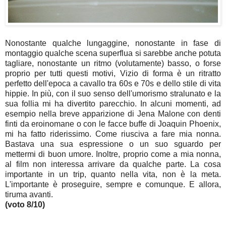
Nonostante qualche lungaggine, nonostante in fase di
montaggio qualche scena superflua si sarebbe anche potuta
tagliare, nonostante un ritmo (volutamente) basso, o forse
proprio per tutti questi motivi, Vizio di forma è un ritratto
perfetto dell'epoca a cavallo tra 60s e 70s e dello stile di vita
hippie. In più, con il suo senso dell'umorismo stralunato e la
sua follia mi ha divertito parecchio. In alcuni momenti, ad
esempio nella breve apparizione di Jena Malone con denti
finti da eroinomane o con le facce buffe di Joaquin Phoenix,
mi ha fatto riderissimo. Come riusciva a fare mia nonna.
Bastava una sua espressione o un suo sguardo per
mettermi di buon umore. Inoltre, proprio come a mia nonna,
al film non interessa arrivare da qualche parte. La cosa
importante in un trip, quanto nella vita, non è la meta.
L'importante è proseguire, sempre e comunque. E allora,
tiruma avanti.
(voto 8/10)