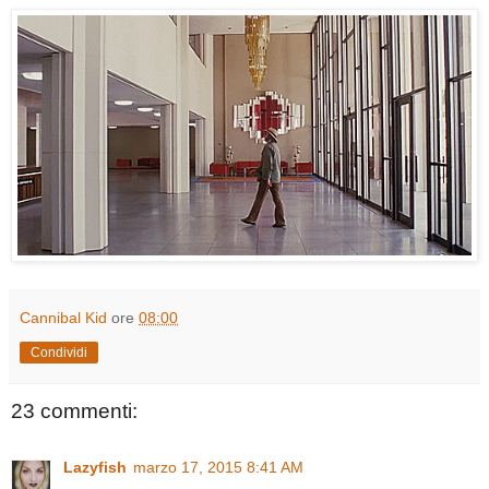
Cannibal Kid
ore
08:00
Condividi
23 commenti:
Lazyfish
marzo 17, 2015 8:41 AM