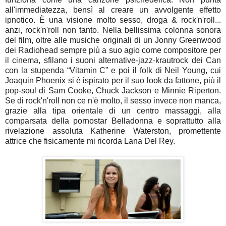
all'immediatezza, bensì al creare un avvolgente effetto
ipnotico. È una visione molto sesso, droga & rock'n'roll...
anzi, rock'n'roll non tanto. Nella bellissima colonna sonora
del film, oltre alle musiche originali di un Jonny Greenwood
dei Radiohead sempre più a suo agio come compositore per
il cinema, sfilano i suoni alternative-jazz-krautrock dei Can
con la stupenda “Vitamin C” e poi il folk di Neil Young, cui
Joaquin Phoenix si è ispirato per il suo look da fattone, più il
pop-soul di Sam Cooke, Chuck Jackson e Minnie Riperton.
Se di rock'n'roll non ce n'è molto, il sesso invece non manca,
grazie alla tipa orientale di un centro massaggi, alla
comparsata della pornostar Belladonna e soprattutto alla
rivelazione assoluta Katherine Waterston, promettente
attrice che fisicamente mi ricorda Lana Del Rey.