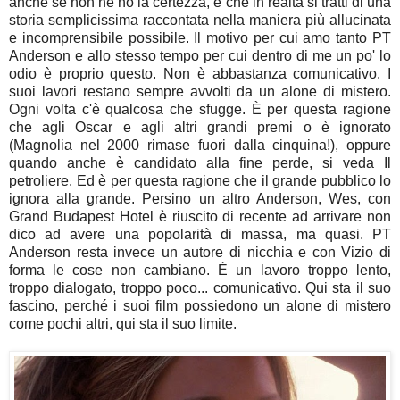
anche se non ne ho la certezza, è che in realtà si tratti di una
storia semplicissima raccontata nella maniera più allucinata
e incomprensibile possibile. Il motivo per cui amo tanto PT
Anderson e allo stesso tempo per cui dentro di me un po' lo
odio è proprio questo. Non è abbastanza comunicativo. I
suoi lavori restano sempre avvolti da un alone di mistero.
Ogni volta c'è qualcosa che sfugge. È per questa ragione
che agli Oscar e agli altri grandi premi o è ignorato
(Magnolia nel 2000 rimase fuori dalla cinquina!), oppure
quando anche è candidato alla fine perde, si veda Il
petroliere. Ed è per questa ragione che il grande pubblico lo
ignora alla grande. Persino un altro Anderson, Wes, con
Grand Budapest Hotel è riuscito di recente ad arrivare non
dico ad avere una popolarità di massa, ma quasi. PT
Anderson resta invece un autore di nicchia e con Vizio di
forma le cose non cambiano. È un lavoro troppo lento,
troppo dialogato, troppo poco... comunicativo. Qui sta il suo
fascino, perché i suoi film possiedono un alone di mistero
come pochi altri, qui sta il suo limite.