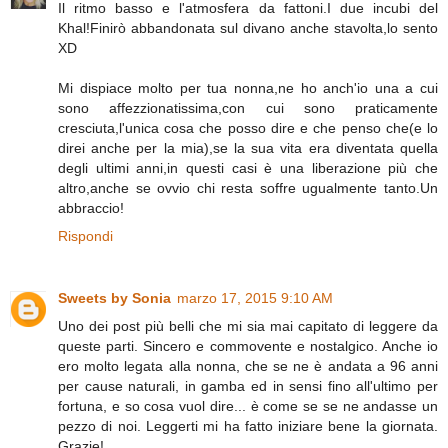
Il ritmo basso e l'atmosfera da fattoni.I due incubi del
Khal!Finirò abbandonata sul divano anche stavolta,lo sento
XD
Mi dispiace molto per tua nonna,ne ho anch'io una a cui
sono affezzionatissima,con cui sono praticamente
cresciuta,l'unica cosa che posso dire e che penso che(e lo
direi anche per la mia),se la sua vita era diventata quella
degli ultimi anni,in questi casi è una liberazione più che
altro,anche se ovvio chi resta soffre ugualmente tanto.Un
abbraccio!
Rispondi
Sweets by Sonia
marzo 17, 2015 9:10 AM
Uno dei post più belli che mi sia mai capitato di leggere da
queste parti. Sincero e commovente e nostalgico. Anche io
ero molto legata alla nonna, che se ne è andata a 96 anni
per cause naturali, in gamba ed in sensi fino all'ultimo per
fortuna, e so cosa vuol dire... è come se se ne andasse un
pezzo di noi. Leggerti mi ha fatto iniziare bene la giornata.
Grazie!