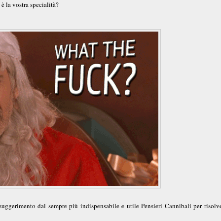
è la vostra specialità?
 suggerimento dal sempre più indispensabile e utile Pensieri Cannibali per risolve