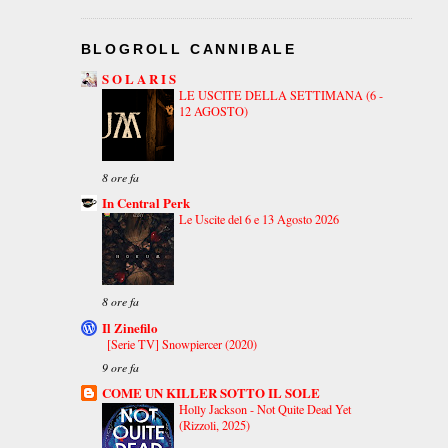
BLOGROLL CANNIBALE
S O L A R I S
LE USCITE DELLA SETTIMANA (6 -
12 AGOSTO)
8 ore fa
In Central Perk
Le Uscite del 6 e 13 Agosto 2026
8 ore fa
Il Zinefilo
[Serie TV] Snowpiercer (2020)
9 ore fa
COME UN KILLER SOTTO IL SOLE
Holly Jackson - Not Quite Dead Yet
(Rizzoli, 2025)