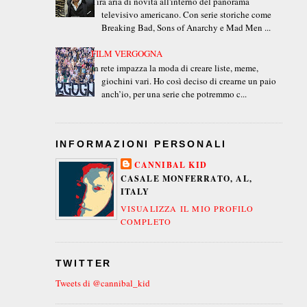
Tira aria di novità all'interno del panorama
televisivo americano. Con serie storiche come
Breaking Bad, Sons of Anarchy e Mad Men ...
FILM VERGOGNA
In rete impazza la moda di creare liste, meme,
giochini vari. Ho così deciso di crearne un paio
anch’io, per una serie che potremmo c...
INFORMAZIONI PERSONALI
CANNIBAL KID
CASALE MONFERRATO, AL,
ITALY
VISUALIZZA IL MIO PROFILO
COMPLETO
TWITTER
Tweets di @cannibal_kid