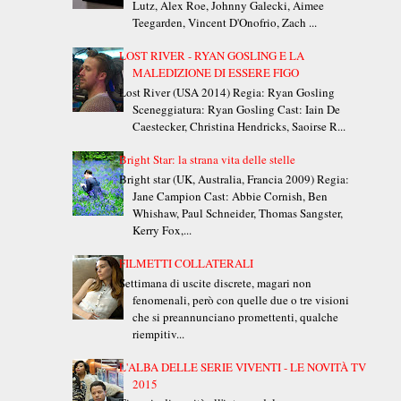
Lutz, Alex Roe, Johnny Galecki, Aimee
Teegarden, Vincent D'Onofrio, Zach ...
LOST RIVER - RYAN GOSLING E LA
MALEDIZIONE DI ESSERE FIGO
Lost River (USA 2014) Regia: Ryan Gosling
Sceneggiatura: Ryan Gosling Cast: Iain De
Caestecker, Christina Hendricks, Saoirse R...
Bright Star: la strana vita delle stelle
Bright star (UK, Australia, Francia 2009) Regia:
Jane Campion Cast: Abbie Cornish, Ben
Whishaw, Paul Schneider, Thomas Sangster,
Kerry Fox,...
FILMETTI COLLATERALI
Settimana di uscite discrete, magari non
fenomenali, però con quelle due o tre visioni
che si preannunciano promettenti, qualche
riempitiv...
L'ALBA DELLE SERIE VIVENTI - LE NOVITÀ TV
2015