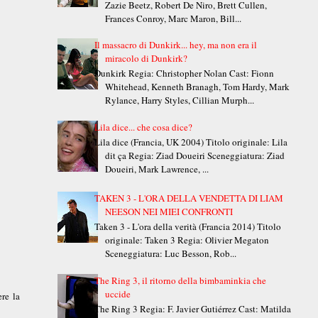
Zazie Beetz, Robert De Niro, Brett Cullen,
Frances Conroy, Marc Maron, Bill...
Il massacro di Dunkirk... hey, ma non era il
miracolo di Dunkirk?
Dunkirk Regia: Christopher Nolan Cast: Fionn
Whitehead, Kenneth Branagh, Tom Hardy, Mark
Rylance, Harry Styles, Cillian Murph...
Lila dice... che cosa dice?
Lila dice (Francia, UK 2004) Titolo originale: Lila
dit ça Regia: Ziad Doueiri Sceneggiatura: Ziad
Doueiri, Mark Lawrence, ...
TAKEN 3 - L'ORA DELLA VENDETTA DI LIAM
NEESON NEI MIEI CONFRONTI
Taken 3 - L'ora della verità (Francia 2014) Titolo
originale: Taken 3 Regia: Olivier Megaton
Sceneggiatura: Luc Besson, Rob...
The Ring 3, il ritorno della bimbaminkia che
uccide
re la
The Ring 3 Regia: F. Javier Gutiérrez Cast: Matilda