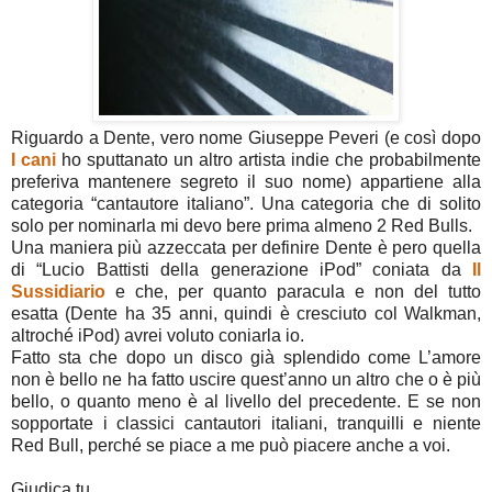
Riguardo a Dente, vero nome Giuseppe Peveri (e così dopo
I cani
ho sputtanato un altro artista indie che probabilmente
preferiva mantenere segreto il suo nome) appartiene alla
categoria “cantautore italiano”. Una categoria che di solito
solo per nominarla mi devo bere prima almeno 2 Red Bulls.
Una maniera più azzeccata per definire Dente è pero quella
di “Lucio Battisti della generazione iPod” coniata da
Il
Sussidiario
e che, per quanto paracula e non del tutto
esatta (Dente ha 35 anni, quindi è cresciuto col Walkman,
altroché iPod) avrei voluto coniarla io.
Fatto sta che dopo un disco già splendido come L’amore
non è bello ne ha fatto uscire quest’anno un altro che o è più
bello, o quanto meno è al livello del precedente. E se non
sopportate i classici cantautori italiani, tranquilli e niente
Red Bull, perché se piace a me può piacere anche a voi.
Giudica tu