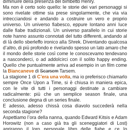
diminuire della presenza del bimbetto Henry.
Ma non è certo solo quello: le storie dei vari personaggi si
sono rivelate ottime sia prese singolarmente, che via via
intrecciandosi e andando a costruire un vero e proprio
universo. Un universo fiabesco, eppure lontano anni luce
dalle fiabe tradizionali. Un universo parallelo in cui storie
note hanno assunto connotati del tutto differenti, andando al
di là dello sberleffo ironico alla Shrek. Diventando qualcosa
d’altro, di più profondo e rivelando spesso un lato amaro che
il mondo delle storie così come le conoscevamo tendevano
a nasconderci, o ad addolcirci con il solito happy ending.
Quello che puntualmente arriva ad esempio in un film come
la
Biancaneve
di
Scarsem
Tarsem.
La stagione 1 di
C’era una volta
, ma io preferisco chiamarlo
sempre Once Upon a Time, si è chiusa in maniera epica,
con le vite di tutti i personaggi destinate a cambiare
radicalmente: più che un semplice season finale, una
conclusione degna di un series finale.
E adesso, adesso chissà cosa diavolo succederà nella
seconda stagione?
Aspettiamo l’ora della nanna, quando Edward Kitsis e Adam
Horowitz (non a caso già tra gli sceneggiatori di Lost)
apriranno il loro personale libro delle fiabe e ce lo