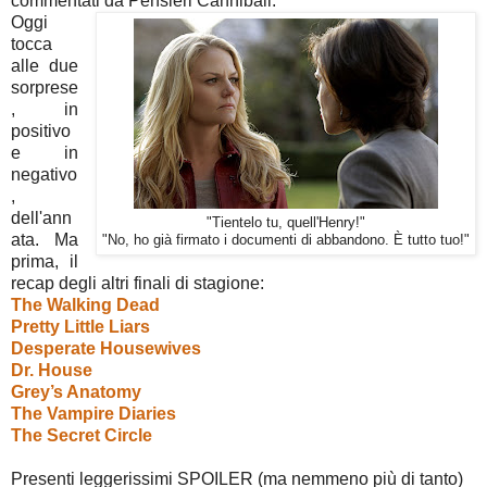
commentati da Pensieri Cannibali.
Oggi
tocca
alle due
sorprese
, in
positivo
e in
negativo
,
dell'ann
"Tientelo tu, quell'Henry!"
ata. Ma
"No, ho già firmato i documenti di abbandono. È tutto tuo!"
prima, il
recap degli altri finali di stagione:
The Walking Dead
Pretty Little Liars
Desperate Housewives
Dr. House
Grey’s Anatomy
The Vampire Diaries
The Secret Circle
Presenti leggerissimi SPOILER (ma nemmeno più di tanto)