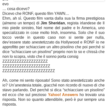
evo
… cosa dicevo?
Dicevo che RONF, questo film YAWN…
Ehm, ah sì. Questo film vanta dalla sua la firma prestigiosa
(almeno un tempo) di
Jim Sheridan
, regista irlandese de Il
mio piede sinistro, Nel nome del padre e In America, uno
specializzato in cose molto Irish, insomma. Solo che il suo
tocco verde in questo caso non si sente per nulla,
dev’essere stato anestetizzato da Hollywood e RONF io ne
approfitto per schiacciare un altro pisolino che poi perché si
dice “schiacciare un pisolino” proprio non lo so e chissà che
non lo scopra, visto che il sonno porta consig
ZZZZZZZZZZZZZZZZZZZ
ZZZZZZZZZZZZZZZZZZZZ
ZZZZZZZZZZZZZZZZZZZZZZ
Ah, come mi sento riposato! Sono stato anestetizzato anche
io? Un’anestesia totale, giacché non ricordo di nuovo di che
stavo parlando. Del perché si dica “schiacciare un pisolino”
ed ecco che sul prezioso
Yahoo! Answers
ho trovato una
risposta. Non so quanto attendibile, però è pur sempre una
risposta.