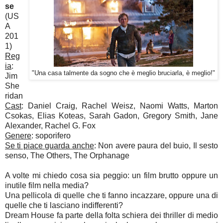
se
(US
A
201
1)
Reg
ia
:
"Una casa talmente da sogno che è meglio bruciarla, è meglio!"
Jim
She
ridan
Cast
: Daniel Craig, Rachel Weisz, Naomi Watts, Marton
Csokas, Elias Koteas, Sarah Gadon, Gregory Smith, Jane
Alexander, Rachel G. Fox
Genere
: soporifero
Se ti piace guarda anche
: Non avere paura del buio, Il sesto
senso, The Others, The Orphanage
A volte mi chiedo cosa sia peggio: un film brutto oppure un
inutile film nella media?
Una pellicola di quelle che ti fanno incazzare, oppure una di
quelle che ti lasciano indifferenti?
Dream House fa parte della folta schiera dei thriller di medio