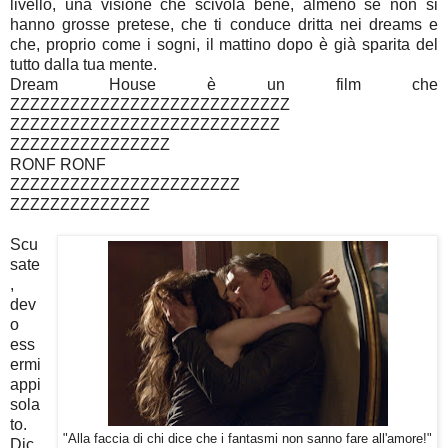
livello, una visione che scivola bene, almeno se non si
hanno grosse pretese, che ti conduce dritta nei dreams e
che, proprio come i sogni, il mattino dopo è già sparita del
tutto dalla tua mente.
Dream House è un film che
ZZZZZZZZZZZZZZZZZZZZZZZZZZZZ
ZZZZZZZZZZZZZZZZZZZZZZZZZZZ
ZZZZZZZZZZZZZZZZ
RONF RONF
ZZZZZZZZZZZZZZZZZZZZZZZ
ZZZZZZZZZZZZZZ
Scu
sate
,
dev
o
ess
ermi
appi
sola
to.
"Alla faccia di chi dice che i fantasmi non sanno fare all'amore!"
Dic