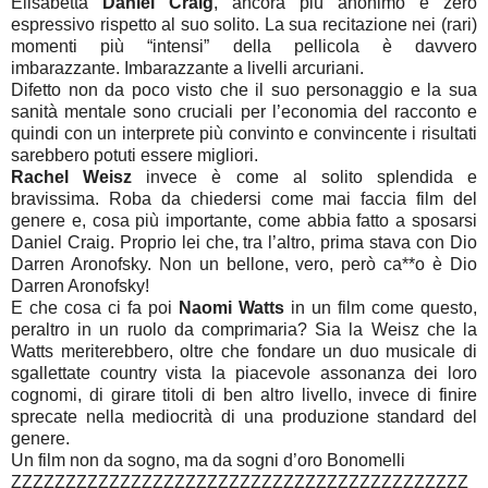
Elisabetta
Daniel Craig
, ancora più anonimo e zero
espressivo rispetto al suo solito. La sua recitazione nei (rari)
momenti più “intensi” della pellicola è davvero
imbarazzante. Imbarazzante a livelli arcuriani.
Difetto non da poco visto che il suo personaggio e la sua
sanità mentale sono cruciali per l’economia del racconto e
quindi con un interprete più convinto e convincente i risultati
sarebbero potuti essere migliori.
Rachel Weisz
invece è come al solito splendida e
bravissima. Roba da chiedersi come mai faccia film del
genere e, cosa più importante, come abbia fatto a sposarsi
Daniel Craig. Proprio lei che, tra l’altro, prima stava con Dio
Darren Aronofsky. Non un bellone, vero, però ca**o è Dio
Darren Aronofsky!
E che cosa ci fa poi
Naomi Watts
in un film come questo,
peraltro in un ruolo da comprimaria? Sia la Weisz che la
Watts meriterebbero, oltre che fondare un duo musicale di
sgallettate country vista la piacevole assonanza dei loro
cognomi, di girare titoli di ben altro livello, invece di finire
sprecate nella mediocrità di una produzione standard del
genere.
Un film non da sogno, ma da sogni d’oro Bonomelli
ZZZZZZZZZZZZZZZZZZZZZZZZZZZZZZZZZZZZZZZZZZ