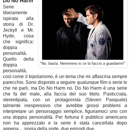
Do No Harm
Serie
liberamente
ispirata alla
storia di Dr.
Jeckyll e Mr.
Hyde, cosa
che significa:
doppia
personalità.
Quello della
"No, basta. Nemmeno io ce la faccio a guardarmi!"
doppia
personalità,
così come il bipolarismo, è un tema che mi affascina sempre
parecchio. Sono disposto a seguire qualunque film o serie tv
che ne parli, ma Do No Harm no. Do No Harm è una serie
che fa del male, alla faccia del suo titolo. Pasticciata,
stereotipata, con un protagonista (Steven Pasquale)
talmente inespressivo che avrebbe grossi problemi a
interpretare un personaggio semplice, figuriamoci uno con
una doppia personalità. Per fortuna il pubblico americano
non ha apprezzato e la serie è stata cancellata dopo
appena… ironia della sorte, due episodi due.