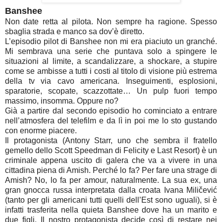
Banshee
Non date retta al pilota. Non sempre ha ragione. Spesso
sbaglia strada e manco sa dov’è diretto.
L’episodio pilot di Banshee non mi era piaciuto un granché.
Mi sembrava una serie che puntava solo a spingere le
situazioni al limite, a scandalizzare, a shockare, a stupire
come se ambisse a tutti i costi al titolo di visione più estrema
della tv via cavo americana. Inseguimenti, esplosioni,
sparatorie, scopate, scazzottate… Un pulp fuori tempo
massimo, insomma. Oppure no?
Già a partire dal secondo episodio ho cominciato a entrare
nell’atmosfera del telefilm e da lì in poi me lo sto gustando
con enorme piacere.
Il protagonista (Antony Starr, uno che sembra il fratello
gemello dello Scott Speedman di Felicity e Last Resort) è un
criminale appena uscito di galera che va a vivere in una
cittadina piena di Amish. Perché lo fa? Per fare una strage di
Amish? No, lo fa per amour, naturalmente. La sua ex, una
gran gnocca russa interpretata dalla croata Ivana Miličević
(tanto per gli americani tutti quelli dell’Est sono uguali), si è
infatti trasferita nella quieta Banshee dove ha un marito e
due figli. Il nostro protagonista decide così di restare nei