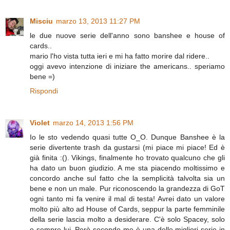
Misciu
marzo 13, 2013 11:27 PM
le due nuove serie dell'anno sono banshee e house of
cards..
mario l'ho vista tutta ieri e mi ha fatto morire dal ridere..
oggi avevo intenzione di iniziare the americans.. speriamo
bene =)
Rispondi
Violet
marzo 14, 2013 1:56 PM
Io le sto vedendo quasi tutte O_O. Dunque Banshee è la
serie divertente trash da gustarsi (mi piace mi piace! Ed è
già finita :(). Vikings, finalmente ho trovato qualcuno che gli
ha dato un buon giudizio. A me sta piacendo moltissimo e
concordo anche sul fatto che la semplicità talvolta sia un
bene e non un male. Pur riconoscendo la grandezza di GoT
ogni tanto mi fa venire il mal di testa! Avrei dato un valore
molto più alto ad House of Cards, seppur la parte femminile
della serie lascia molto a desiderare. C'è solo Spacey, solo
e sempre lui. Però secondo me è una delle migliori serie in