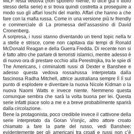
MILF resta vedova (non spoilero niente, lo dice già il titolo
stesso della serie) e si trova quindi costretta a proseguire a
modo suo gli affari loschi del marito. Affari che hanno a che
fare con la mafia russa. Come in una versione più tv friendly
e commerciale di La promessa dell’assassino di David
Cronenberg.
A sorpresa, i russi stanno diventando un trend topic nella tv
a stelle e strisce, come non capitava dai tempi di Ronald
McDonald Reagan e della Guerra Fredda. Di recente non si
è fatto altro che parlare di terroristi islamici, mentre adesso è
di nuovo ora di prestare occhio alla Perestrojka, tra le spie di
The Americans, i criminalotti russi di Dexter e Banshee e
adesso questa vedova rossa/russa interpretata dalla
fascinosa Radha Mitchell, attrice australiana sempre lì lì sul
punto di esplodere e diventare la nuova Nicole Kidman o la
nuova Naomi Watts e invece niente. Nemmeno questa
comunque sembra che sarà la volta buona per lei. Questa
serie infatti piace solo a me e a breve probabilmente sparirà
dalla circolazione.
Bene la protagonista, poco credibile invece il cattivone della
serie interpretato da Goran Visnjic, altro attore croato
chiamato a fare la parte del russo, vedi Banshee:
evidentemente per gli americani tra croati e russi non c’è