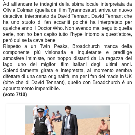
Ad affiancare le indagini della sbirra locale interpretata da
Olivia Colman (quella del film Tyrannosaur), arriva un nuovo
detective, interpretato da David Tennant. David Tennant che
ha uno stuolo di fan accaniti poiché ha interpretato per
qualche anno il Doctor Who. Non avendo mai seguito quella
serie, non ho ben capito tutto l’hype intorno a quest’attore,
però qui se la cava bene.
Rispetto a un Twin Peaks, Broadchurch manca della
componente più visionaria e inquietante e predilige
atmosfere intimiste, non troppo distanti da La ragazza del
lago, uno dei migliori film italiani degli ultimi anni.
Splendidamente girata e intepretata, al momento sembra
difettare di una certa originalità, ma per i fan del made in UK
(oltre che di David Tennant), quello con Broadchurch è un
appuntamento imperdibile.
(voto 7/10)