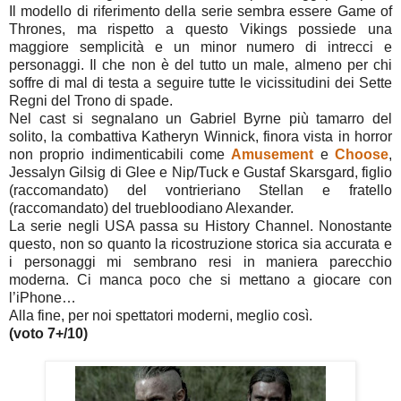
Il modello di riferimento della serie sembra essere Game of
Thrones, ma rispetto a questo Vikings possiede una
maggiore semplicità e un minor numero di intrecci e
personaggi. Il che non è del tutto un male, almeno per chi
soffre di mal di testa a seguire tutte le vicissitudini dei Sette
Regni del Trono di spade.
Nel cast si segnalano un Gabriel Byrne più tamarro del
solito, la combattiva Katheryn Winnick, finora vista in horror
non proprio indimenticabili come
Amusement
e
Choose
,
Jessalyn Gilsig di Glee e Nip/Tuck e Gustaf Skarsgard, figlio
(raccomandato) del vontrieriano Stellan e fratello
(raccomandato) del truebloodiano Alexander.
La serie negli USA passa su History Channel. Nonostante
questo, non so quanto la ricostruzione storica sia accurata e
i personaggi mi sembrano resi in maniera parecchio
moderna. Ci manca poco che si mettano a giocare con
l’iPhone…
Alla fine, per noi spettatori moderni, meglio così.
(voto 7+/10)