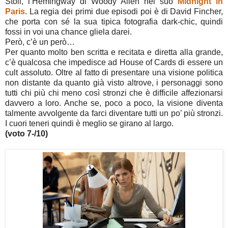
Stoll, l’Hemingway di Woody Allen nel suo
Midnight in
Paris
. La regia dei primi due episodi poi è di David Fincher,
che porta con sé la sua tipica fotografia dark-chic, quindi
fossi in voi una chance gliela darei.
Però, c’è un però…
Per quanto molto ben scritta e recitata e diretta alla grande,
c’è qualcosa che impedisce ad House of Cards di essere un
cult assoluto. Oltre al fatto di presentare una visione politica
non distante da quanto già visto altrove, i personaggi sono
tutti chi più chi meno così stronzi che è difficile affezionarsi
davvero a loro. Anche se, poco a poco, la visione diventa
talmente avvolgente da farci diventare tutti un po’ più stronzi.
I cuori teneri quindi è meglio se girano al largo.
(voto 7-/10)