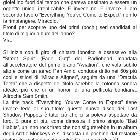
gioiellino fuori dal tempo che pareva destinato a essere un
oggetto unico, irreplicabile. E invece no. E invece il loro
secondo lavoro “Everything You've Come to Expect” non lo
fa rimpiangere. Miracolo.
Pronti per scoprire uno dei primi (pochi) seri candidati al
titolo di miglior album dell'anno?
Via.
Si inizia con il giro di chitarra ipnotico e ossessivo alla
“Street Spirit (Fade Out)” dei Radiohead mandata
all'acceleratore del primo brano “Aviation”, che vola subito
alto e come un aereo Pan Am ci conduce dritto nei 60s più
cool e stilosi di “Miracle Aligner”, seguita da una “Dracula
Teeth” che a dispetto del titolo sarebbe la colonna sonora
ideale, più che di un horror, di una pellicola bondiana.
Altroché Sam Smith.
La title track “Everything You've Come to Expect” tiene
invece fede al suo titolo: questo nuovo disco dei Last
Shadow Puppets è tutto ciò che ci si poteva aspettare da
loro. E pure di più, come dimostra il primo singolo “Bad
Habits”, un inno rock tirato che non sfigurerebbe in un album
degli Arctic Monkeys e si discosta un pochino dal restante
materiale, molto delicato e retrò. Cosa volere di più?