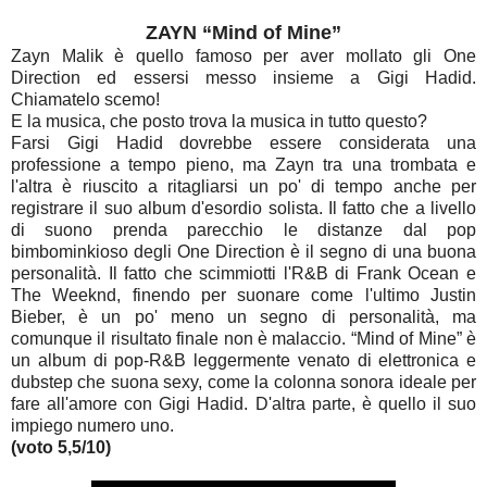
ZAYN “Mind of Mine”
Zayn Malik è quello famoso per aver mollato gli One
Direction ed essersi messo insieme a Gigi Hadid.
Chiamatelo scemo!
E la musica, che posto trova la musica in tutto questo?
Farsi Gigi Hadid dovrebbe essere considerata una
professione a tempo pieno, ma Zayn tra una trombata e
l'altra è riuscito a ritagliarsi un po' di tempo anche per
registrare il suo album d'esordio solista. Il fatto che a livello
di suono prenda parecchio le distanze dal pop
bimbominkioso degli One Direction è il segno di una buona
personalità. Il fatto che scimmiotti l'R&B di Frank Ocean e
The Weeknd, finendo per suonare come l'ultimo Justin
Bieber, è un po' meno un segno di personalità, ma
comunque il risultato finale non è malaccio. “Mind of Mine” è
un album di pop-R&B leggermente venato di elettronica e
dubstep che suona sexy, come la colonna sonora ideale per
fare all'amore con Gigi Hadid. D'altra parte, è quello il suo
impiego numero uno.
(voto 5,5/10)