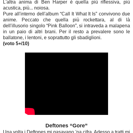
L'altra anima di Ben Harper è quella più riflessiva, più
acustica, più... noiosa.
Pure all'interno dell'album “Call It What It Is” convivono due
anime. Peccato che quella più rockettara, al di là
dell'illusorio singolo “Pink Balloon”, si intraveda a malapena
in un paio di altri brani. Per il resto a prevalere sono le
ballatone, i lentoni, e soprattutto gli sbadiglioni.
(voto 5+/10)
Deftones “Gore”
Una volta i Deftones mi gasavano 'na cifra. Adesso a tratti mi