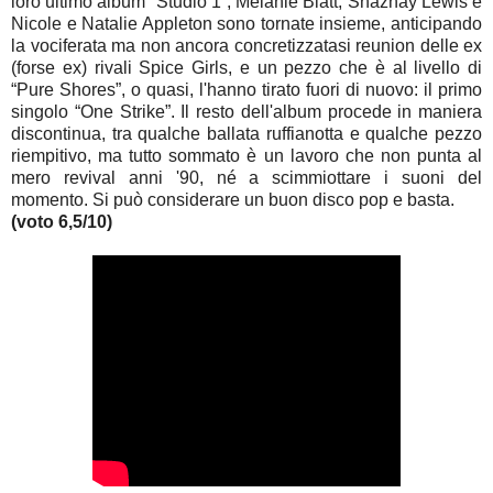
loro ultimo album “Studio 1”, Melanie Blatt, Shaznay Lewis e
Nicole e Natalie Appleton sono tornate insieme, anticipando
la vociferata ma non ancora concretizzatasi reunion delle ex
(forse ex) rivali Spice Girls, e un pezzo che è al livello di
“Pure Shores”, o quasi, l'hanno tirato fuori di nuovo: il primo
singolo “One Strike”. Il resto dell'album procede in maniera
discontinua, tra qualche ballata ruffianotta e qualche pezzo
riempitivo, ma tutto sommato è un lavoro che non punta al
mero revival anni '90, né a scimmiottare i suoni del
momento. Si può considerare un buon disco pop e basta.
(voto 6,5/10)