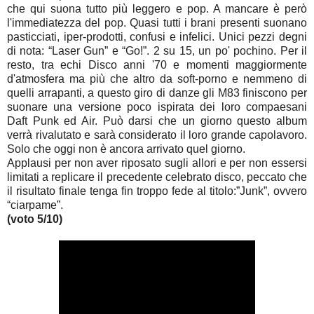
che qui suona tutto più leggero e pop. A mancare è però
l'immediatezza del pop. Quasi tutti i brani presenti suonano
pasticciati, iper-prodotti, confusi e infelici. Unici pezzi degni
di nota: “Laser Gun” e “Go!”. 2 su 15, un po' pochino. Per il
resto, tra echi Disco anni '70 e momenti maggiormente
d'atmosfera ma più che altro da soft-porno e nemmeno di
quelli arrapanti, a questo giro di danze gli M83 finiscono per
suonare una versione poco ispirata dei loro compaesani
Daft Punk ed Air. Può darsi che un giorno questo album
verrà rivalutato e sarà considerato il loro grande capolavoro.
Solo che oggi non è ancora arrivato quel giorno.
Applausi per non aver riposato sugli allori e per non essersi
limitati a replicare il precedente celebrato disco, peccato che
il risultato finale tenga fin troppo fede al titolo:”Junk”, ovvero
“ciarpame”.
(voto 5/10)