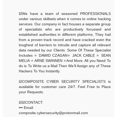
☑️We have a team of seasoned PROFESSIONALS
under various skillsets when it comes to online hacking
services. Our company in fact houses a separate group
of specialists who are productively focussed and
established authorities in different platforms. They hail
from a proven track record and have cracked even the
toughest of barriers to intrude and capture all relevant
data needed by our Clients. Some Of These Specialist
Includes ⭐️ DAWID CZAGAN⭐️ JACK CABLE ⭐️ SEAN
MELIA ⭐️ ARNE SWINNEN ⭐️And More. All you Need To
do is To Write us a Mail Then We’ll Assign any of These
Hackers To You Instantly.
☑️COMPOSITE CYBER SECURITY SPECIALISTS is
available for customer care 24/7. Feel Free to Place
your Requests.
☑️☑️CONTACT:
••• Email:
composite.cybersecurity@protonmail.com