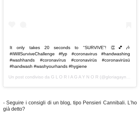
It only takes 20 seconds to “SURVIVE”! 👏💕🎶
#iWillSurviveChallenge #fyp #coronavirus #handwashing
#washhands #coronavírus #coronavirüs #coronavirüsü
#handwash #washyourhands #hygiene
Un post condiviso da
G L O R I A G A Y N O R
(@gloriagaynor) in data:
- Seguire i consigli di un blog, tipo Pensieri Cannibali. L'ho
già detto?