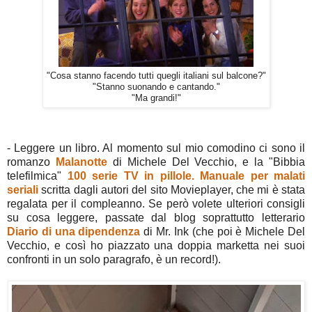
"Cosa stanno facendo tutti quegli italiani sul balcone?"
"Stanno suonando e cantando."
"Ma grandi!"
- Leggere un libro. Al momento sul mio comodino ci sono il
romanzo
Malanotte
di Michele Del Vecchio, e la "Bibbia
telefilmica"
100 serie TV in pillole. Manuale per malati
seriali
scritta dagli autori del sito Movieplayer, che mi è stata
regalata per il compleanno. Se però volete ulteriori consigli
su cosa leggere, passate dal blog soprattutto letterario
Diario di una dipendenza
di Mr. Ink (che poi è Michele Del
Vecchio, e così ho piazzato una doppia marketta nei suoi
confronti in un solo paragrafo, è un record!).