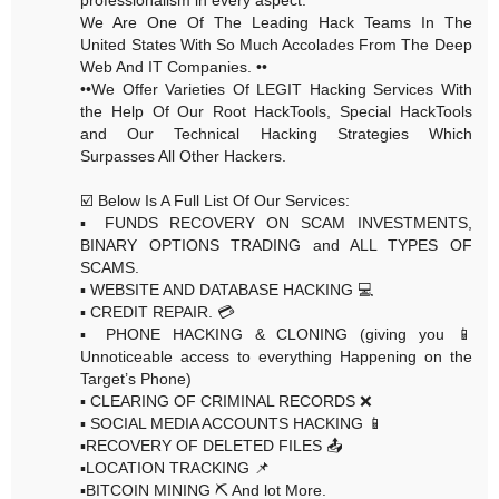
We Are One Of The Leading Hack Teams In The
United States With So Much Accolades From The Deep
Web And IT Companies. ••
••We Offer Varieties Of LEGIT Hacking Services With
the Help Of Our Root HackTools, Special HackTools
and Our Technical Hacking Strategies Which
Surpasses All Other Hackers.
☑️ Below Is A Full List Of Our Services:
▪️ FUNDS RECOVERY ON SCAM INVESTMENTS,
BINARY OPTIONS TRADING and ALL TYPES OF
SCAMS.
▪️ WEBSITE AND DATABASE HACKING 💻
▪️ CREDIT REPAIR. 💳
▪️ PHONE HACKING & CLONING (giving you 📱
Unnoticeable access to everything Happening on the
Target’s Phone)
▪️ CLEARING OF CRIMINAL RECORDS ❌
▪️ SOCIAL MEDIA ACCOUNTS HACKING 📱
▪️RECOVERY OF DELETED FILES 📤
▪️LOCATION TRACKING 📌
▪️BITCOIN MINING ⛏ And lot More.