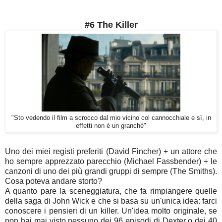
#6 The Killer
"Sto vedendo il film a scrocco dal mio vicino col cannocchiale e sì, in
effetti non è un granché"
Uno dei miei registi preferiti (David Fincher) + un attore che
ho sempre apprezzato parecchio (Michael Fassbender) + le
canzoni di uno dei più grandi gruppi di sempre (The Smiths).
Cosa poteva andare storto?
A quanto pare la sceneggiatura, che fa rimpiangere quelle
della saga di John Wick e che si basa su un'unica idea: farci
conoscere i pensieri di un killer. Un'idea molto originale, se
non hai mai visto nessuno dei 96 episodi di Dexter o dei 40