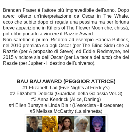
Brendan Fraser è l'attore più imprevedibile dell'anno. Dopo
averci offerto un'interpretazione da Oscar in The Whale,
ecco che subito dopo ci regala una pessima ma per fortuna
breve apparizione in Killers of The Flower Moon che, chissà,
potrebbe portarlo a vincere il Razzie Award.
Non sarebbe il primo. Ricordo ad esempio Sandra Bullock,
nel 2010 premiata sia agli Oscar (per The Blind Side) che ai
Razzie (per A proposito di Steve), ed Eddie Redmayne, nel
2015 vincitore sia dell'Oscar (per La teoria del tutto) che del
Razzie (per Jupiter - Il destino dell'universo).
BAU BAU AWARD (PEGGIOR ATTRICE)
#1 Elizabeth Lail (Five Nights at Freddy's)
#2 Elizabeth Debicki (Guardiani della Galassia Vol. 3)
#3 Anna Kendrick (Alice, Darling)
#4 Ellen Burstyn e Linda Blair (L'esorcista - Il credente)
#5 Melissa McCarthy (La sirenetta)