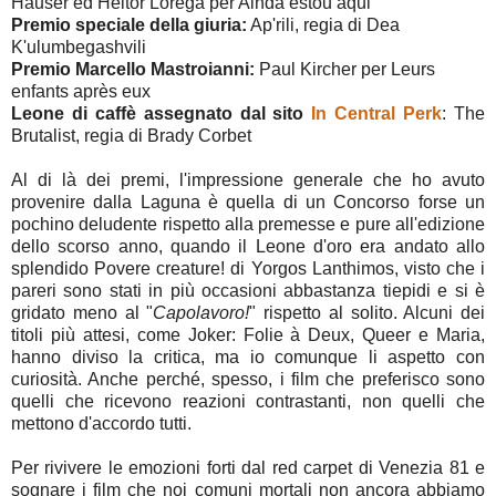
Hauser ed Heitor Lorega per Ainda estou aqui
Premio speciale della giuria:
Ap'rili, regia di Dea
K'ulumbegashvili
Premio Marcello Mastroianni:
Paul Kircher per Leurs
enfants après eux
Leone di caffè assegnato dal sito
In Central Perk
: The
Brutalist, regia di Brady Corbet
Al di là dei premi, l'impressione generale che ho avuto
provenire dalla Laguna è quella di un Concorso forse un
pochino deludente rispetto alla premesse e pure all'edizione
dello scorso anno, quando il Leone d'oro era andato allo
splendido Povere creature! di Yorgos Lanthimos, visto che i
pareri sono stati in più occasioni abbastanza tiepidi e si è
gridato meno al "
Capolavoro!
" rispetto al solito. Alcuni dei
titoli più attesi, come Joker: Folie à Deux, Queer e Maria,
hanno diviso la critica, ma io comunque li aspetto con
curiosità. Anche perché, spesso, i film che preferisco sono
quelli che ricevono reazioni contrastanti, non quelli che
mettono d'accordo tutti.
Per rivivere le emozioni forti dal red carpet di Venezia 81 e
sognare i film che noi comuni mortali non ancora abbiamo