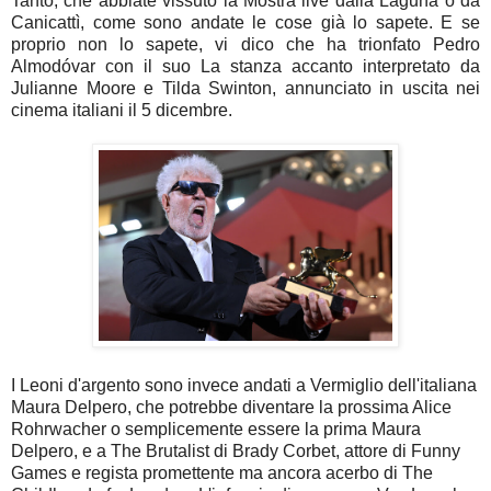
Tanto, che abbiate vissuto la Mostra live dalla Laguna o da
Canicattì, come sono andate le cose già lo sapete. E se
proprio non lo sapete, vi dico che ha trionfato Pedro
Almodóvar con il suo La stanza accanto interpretato da
Julianne Moore e Tilda Swinton, annunciato in uscita nei
cinema italiani il 5 dicembre.
I Leoni d'argento sono invece andati a Vermiglio dell'italiana
Maura Delpero, che potrebbe diventare la prossima Alice
Rohrwacher o semplicemente essere la prima Maura
Delpero, e a The Brutalist di Brady Corbet, attore di Funny
Games e regista promettente ma ancora acerbo di The