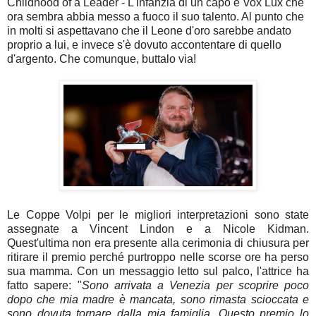
Childhood of a Leader - L'infanzia di un capo e Vox Lux che
ora sembra abbia messo a fuoco il suo talento. Al punto che
in molti si aspettavano che il Leone d'oro sarebbe andato
proprio a lui, e invece s'è dovuto accontentare di quello
d'argento. Che comunque, buttalo via!
Le Coppe Volpi per le migliori interpretazioni sono state
assegnate a Vincent Lindon e a Nicole Kidman.
Quest'ultima non era presente alla cerimonia di chiusura per
ritirare il premio perché purtroppo nelle scorse ore ha perso
sua mamma. Con un messaggio letto sul palco, l'attrice ha
fatto sapere: "
Sono arrivata a Venezia per scoprire poco
dopo che mia madre è mancata, sono rimasta scioccata e
sono dovuta tornare dalla mia famiglia. Questo premio lo