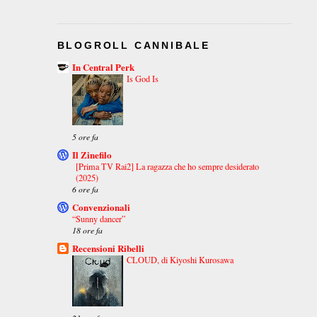
BLOGROLL CANNIBALE
In Central Perk
Is God Is
5 ore fa
Il Zinefilo
[Prima TV Rai2] La ragazza che ho sempre desiderato
(2025)
6 ore fa
Convenzionali
“Sunny dancer”
18 ore fa
Recensioni Ribelli
CLOUD, di Kiyoshi Kurosawa