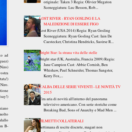
originale: Taken 3 Regia: Olivier Megaton
Sceneggiatura: Luc Besson, Rob...
LOST RIVER - RYAN GOSLING E LA
MALEDIZIONE DI ESSERE FIGO
Lost River (USA 2014) Regia: Ryan Gosling
Sceneggiatura: Ryan Gosling Cast: Iain De
Caestecker, Christina Hendricks, Saoirse R...
Bright Star: la strana vita delle stelle
to ad
Bright star (UK, Australia, Francia 2009) Regia:
guez)
Jane Campion Cast: Abbie Cornish, Ben
 Niro)
Whishaw, Paul Schneider, Thomas Sangster,
vostra
Kerry Fox,...
ata!)
 Niro.
L'ALBA DELLE SERIE VIVENTI - LE NOVITÀ TV
tione
2015
say!)
Tira aria di novità all'interno del panorama
televisivo americano. Con serie storiche come
niano
Breaking Bad, Sons of Anarchy e Mad Men ...
molto
dallo
FILMETTI COLLATERALI
un B-
Settimana di uscite discrete, magari non