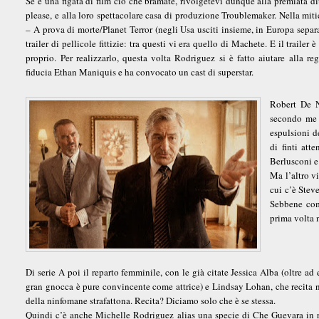
Se è una figata di film ciò che bramate, rivolgetevi dunque alla premiata d
please, e alla loro spettacolare casa di produzione Troublemaker. Nella mi
– A prova di morte/Planet Terror (negli Usa usciti insieme, in Europa separa
trailer di pellicole fittizie: tra questi vi era quello di Machete. E il trailer
proprio. Per realizzarlo, questa volta Rodriguez si è fatto aiutare alla r
fiducia Ethan Maniquis e ha convocato un cast di superstar.
Robert De N
secondo me c
espulsioni d
di finti att
Berlusconi e
Ma l’altro v
cui c’è Steve
Sebbene com
prima volta 
Di serie A poi il reparto femminile, con le già citate Jessica Alba (oltre ad 
gran gnocca è pure convincente come attrice) e Lindsay Lohan, che recita n
della ninfomane strafattona. Recita? Diciamo solo che è se stessa.
Quindi c’è anche Michelle Rodriguez alias una specie di Che Guevara in 