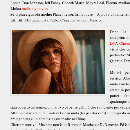
Lohan, Don Johnson, Jeff Fahey, Cheech Marin, Mayra Leal, Electra Avella
Links:
imdb
,
mymovies
Se ti piace guarda anche:
Planet Terror, Grindhouse – A prova di morte, Si
Kill Bill, Dal tramonto all’alba, C’era una volta in Messico
Dopo la r
anteprima di
DNA Cinem
visto che un
parlando? M
Quentin Tara
Motivi per
Jessica Alb
nuda (anche 
creato in po
potrei chi
qualunque o
siate, questo mi sembra un motivo di per sé già più che sufficiente per veder
Altro motivo: c’è pure Lindsay Lohan nuda (lei per davvero) e impegnata in
protagonista e un’altra tizia (sua madre nel film).
Ulteriore motivo: Machete non è un B-movie. Machete è IL B-movie. Ed è d