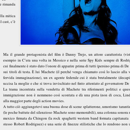
he rimanda
lla mitica
l cast, c’è
Ma il grande protagonista del film è Danny Trejo, un attore caratterista (vis
esempio in C’era una volta in Messico e nella serie Spy Kids sempre di Rodri
cui finalmente è stato dato l’onore di apparire prima di tutti (persino prima di De
sui titoli di testa. È lui Machete (il perché venga chiamato così lo lascio alla 
fervida immaginazione), un ex agente federale cui è stata brutalmente (decapit
uccisa la moglie e che si trova invischiato nel finto attentato al governatore De
La trama incentrata sulla vendetta di Machete tra riferimenti politici e ques
immigrazione non è nemmeno così scontata e dà una pista (non di coca, Lind
alla maggior parte degli action movies.
A tutto ciò aggiungetevi una buona dose di scene splatterone, umorismo taranti
(le poche battute del silenzioso Machete sono memorabili), una colonna sonora 
mexico firmata da Chingon (la rock spaghetti western band formata capitanata 
stesso Robert Rodriguez) e una serie di finezze stilistiche che lo rendono non 