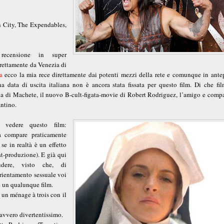
n
n City, The Expendables,
ecensione in super
rettamente da Venezia di
a
ecco la mia rece direttamente dai potenti mezzi della rete e comunque in ante
a data di uscita italiana non è ancora stata fissata per questo film. Di che fil
a di Machete, il nuovo B-cult-figata-movie di Robert Rodriguez, l’amigo e compa
ntino.
 vedere questo film:
a compare praticamente
se in realtà è un effetto
st-produzione). E già qui
udere, visto che, di
rientamento sessuale voi
e un qualunque film.
 un ménage à trois con il
avvero divertentissimo.