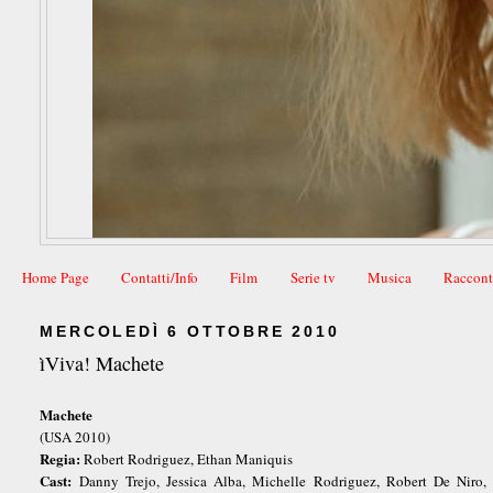
Home Page
Contatti/Info
Film
Serie tv
Musica
Raccont
MERCOLEDÌ 6 OTTOBRE 2010
ìViva! Machete
Machete
(USA 2010)
Regia:
Robert Rodriguez, Ethan Maniquis
Cast:
Danny Trejo, Jessica Alba, Michelle Rodriguez, Robert De Niro, 