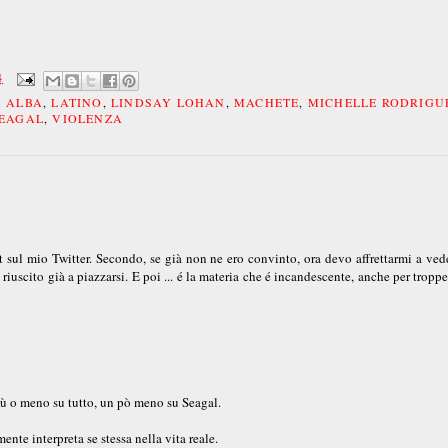
4
A ALBA
,
LATINO
,
LINDSAY LOHAN
,
MACHETE
,
MICHELLE RODRIGU
SEAGAL
,
VIOLENZA
t sul mio Twitter. Secondo, se già non ne ero convinto, ora devo affrettarmi a ved
iuscito già a piazzarsi. E poi ... é la materia che é incandescente, anche per troppe
 più o meno su tutto, un pò meno su Seagal.
te interpreta se stessa nella vita reale.