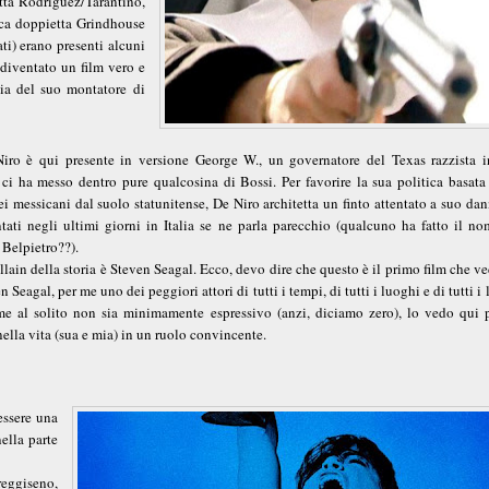
itta Rodriguez/Tarantino,
tica doppietta Grindhouse
ti) erano presenti alcuni
 è diventato un film vero e
egia del suo montatore di
iro è qui presente in versione George W., un governatore del Texas razzista i
i ha messo dentro pure qualcosina di Bossi. Per favorire la sua politica basata 
ei messicani dal suolo statunitense, De Niro architetta un finto attentato a suo da
entati negli ultimi giorni in Italia se ne parla parecchio (qualcuno ha fatto il n
 Belpietro??).
illain della storia è Steven Seagal. Ecco, devo dire che questo è il primo film che v
n Seagal, per me uno dei peggiori attori di tutti i tempi, di tutti i luoghi e di tutti i 
e al solito non sia minimamente espressivo (anzi, diciamo zero), lo vedo qui p
nella vita (sua e mia) in un ruolo convincente.
essere una
ella parte
reggiseno,