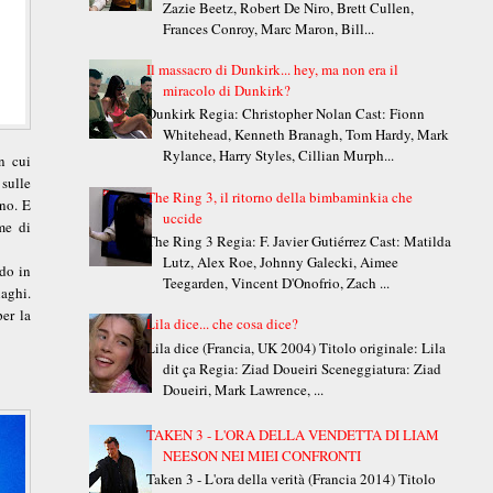
Zazie Beetz, Robert De Niro, Brett Cullen,
Frances Conroy, Marc Maron, Bill...
Il massacro di Dunkirk... hey, ma non era il
miracolo di Dunkirk?
Dunkirk Regia: Christopher Nolan Cast: Fionn
Whitehead, Kenneth Branagh, Tom Hardy, Mark
Rylance, Harry Styles, Cillian Murph...
n cui
sulle
The Ring 3, il ritorno della bimbaminkia che
nno. E
uccide
ome di
The Ring 3 Regia: F. Javier Gutiérrez Cast: Matilda
Lutz, Alex Roe, Johnny Galecki, Aimee
edo in
Teegarden, Vincent D'Onofrio, Zach ...
laghi.
er la
Lila dice... che cosa dice?
Lila dice (Francia, UK 2004) Titolo originale: Lila
dit ça Regia: Ziad Doueiri Sceneggiatura: Ziad
Doueiri, Mark Lawrence, ...
TAKEN 3 - L'ORA DELLA VENDETTA DI LIAM
NEESON NEI MIEI CONFRONTI
Taken 3 - L'ora della verità (Francia 2014) Titolo