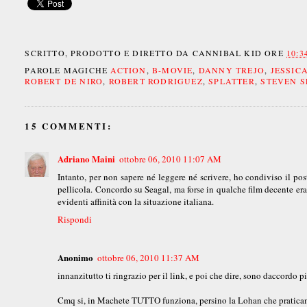
SCRITTO, PRODOTTO E DIRETTO DA
CANNIBAL KID
ORE
10:3
PAROLE MAGICHE
ACTION
,
B-MOVIE
,
DANNY TREJO
,
JESSIC
ROBERT DE NIRO
,
ROBERT RODRIGUEZ
,
SPLATTER
,
STEVEN 
15 COMMENTI:
Adriano Maini
ottobre 06, 2010 11:07 AM
Intanto, per non sapere né leggere né scrivere, ho condiviso il pos
pellicola. Concordo su Seagal, ma forse in qualche film decente era r
evidenti affinità con la situazione italiana.
Rispondi
Anonimo
ottobre 06, 2010 11:37 AM
innanzitutto ti ringrazio per il link, e poi che dire, sono daccordo
Cmq si, in Machete TUTTO funziona, persino la Lohan che praticamen