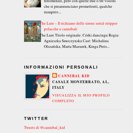
fenomenali, però con quelle due o tre visioni
che si preannunciano promettenti, qualche
riempitiv...
The Lure – Il richiamo delle sirene serial stripper
polacche e cannibali
The Lure Titolo originale: Córki dancingu Regia:
Agnieszka Smoczynska Cast: Michalina
Olszańska, Marta Mazurek, Kinga Preis...
INFORMAZIONI PERSONALI
CANNIBAL KID
CASALE MONFERRATO, AL,
ITALY
VISUALIZZA IL MIO PROFILO
COMPLETO
TWITTER
Tweets di @cannibal_kid