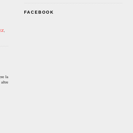
FACEBOOK
EZ
,
ere la
 altre