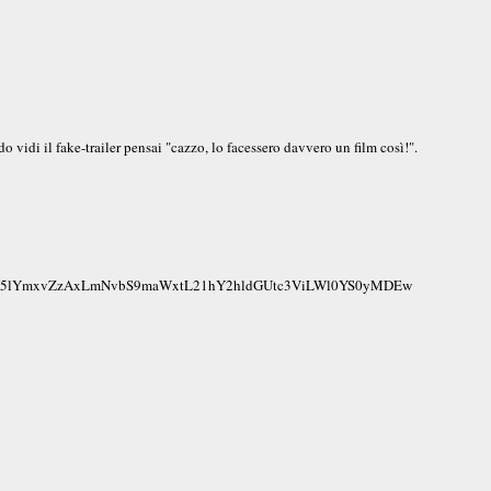
o vidi il fake-trailer pensai "cazzo, lo facessero davvero un film così!".
y5jaW5lYmxvZzAxLmNvbS9maWxtL21hY2hldGUtc3ViLWl0YS0yMDEw