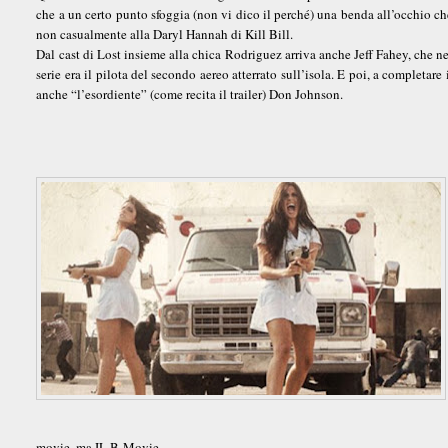
che a un certo punto sfoggia (non vi dico il perché) una benda all’occhio c
non casualmente alla Daryl Hannah di Kill Bill.
Dal cast di Lost insieme alla chica Rodriguez arriva anche Jeff Fahey, che ne
serie era il pilota del secondo aereo atterrato sull’isola. E poi, a completare i
anche “l’esordiente” (come recita il trailer) Don Johnson.
movie, ma IL B-Movie.