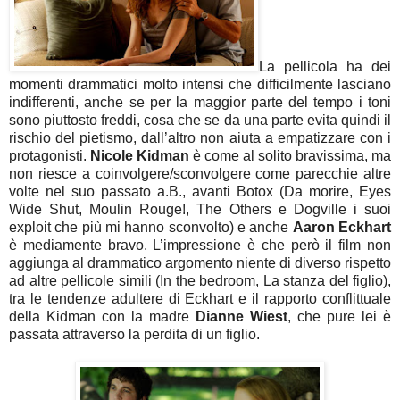
La pellicola ha dei
momenti drammatici molto intensi che difficilmente lasciano
indifferenti, anche se per la maggior parte del tempo i toni
sono piuttosto freddi, cosa che se da una parte evita quindi il
rischio del pietismo, dall’altro non aiuta a empatizzare con i
protagonisti.
Nicole Kidman
è come al solito bravissima, ma
non riesce a coinvolgere/sconvolgere come parecchie altre
volte nel suo passato a.B., avanti Botox (Da morire, Eyes
Wide Shut, Moulin Rouge!, The Others e Dogville i suoi
exploit che più mi hanno sconvolto) e anche
Aaron Eckhart
è mediamente bravo. L’impressione è che però il film non
aggiunga al drammatico argomento niente di diverso rispetto
ad altre pellicole simili (In the bedroom, La stanza del figlio),
tra le tendenze adultere di Eckhart e il rapporto conflittuale
della Kidman con la madre
Dianne Wiest
, che pure lei è
passata attraverso la perdita di un figlio.