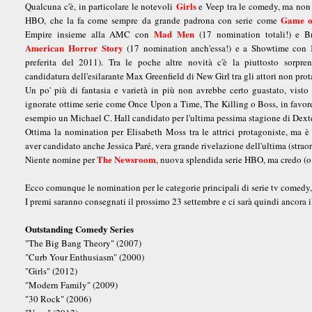
Girls
Qualcuna c'è, in particolare le notevoli
e Veep tra le comedy, ma non
Game o
HBO, che la fa come sempre da grande padrona con serie come
Mad Men
Empire insieme alla AMC con
(17 nomination totali!) e 
American Horror Story
(17 nomination anch'essa!) e a Showtime con
preferita del 2011). Tra le poche altre novità c'è la piuttosto sorpren
candidatura dell'esilarante Max Greenfield di New Girl tra gli attori non prot
Un po' più di fantasia e varietà in più non avrebbe certo guastato, visto 
ignorate ottime serie come Once Upon a Time, The Killing o Boss, in favore
esempio un Michael C. Hall candidato per l'ultima pessima stagione di Dexte
Ottima la nomination per Elisabeth Moss tra le attrici protagoniste, ma 
aver candidato anche Jessica Paré, vera grande rivelazione dell'ultima (stra
The Newsroom
Niente nomine per
, nuova splendida serie HBO, ma credo (o 
Ecco comunque le nomination per le categorie principali di serie tv comedy, 
I premi saranno consegnati il prossimo 23 settembre e ci sarà quindi ancora il
Outstanding Comedy Series
"The Big Bang Theory" (2007)
"Curb Your Enthusiasm" (2000)
"Girls" (2012)
"Modern Family" (2009)
"30 Rock" (2006)