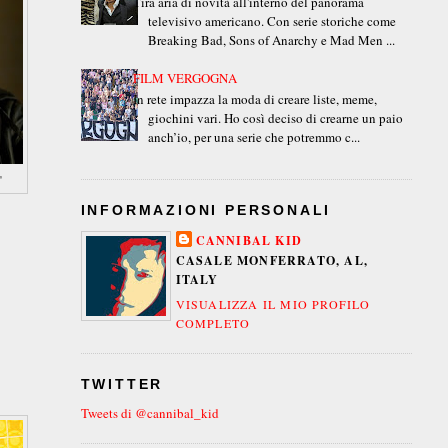
Tira aria di novità all'interno del panorama
televisivo americano. Con serie storiche come
Breaking Bad, Sons of Anarchy e Mad Men ...
FILM VERGOGNA
In rete impazza la moda di creare liste, meme,
giochini vari. Ho così deciso di crearne un paio
anch’io, per una serie che potremmo c...
"
INFORMAZIONI PERSONALI
CANNIBAL KID
CASALE MONFERRATO, AL,
ITALY
VISUALIZZA IL MIO PROFILO
COMPLETO
TWITTER
Tweets di @cannibal_kid