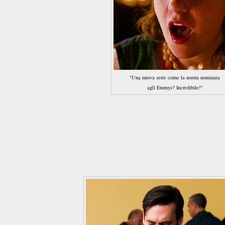
"Una nuova serie come la nostra nominata
agli Emmys? Incredibile!"