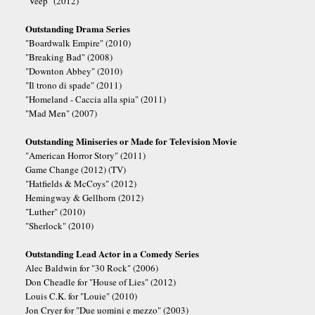
"Veep" (2012)
Outstanding Drama Series
"Boardwalk Empire" (2010)
"Breaking Bad" (2008)
"Downton Abbey" (2010)
"Il trono di spade" (2011)
"Homeland - Caccia alla spia" (2011)
"Mad Men" (2007)
Outstanding Miniseries or Made for Television Movie
"American Horror Story" (2011)
Game Change (2012) (TV)
"Hatfields & McCoys" (2012)
Hemingway & Gellhorn (2012)
"Luther" (2010)
"Sherlock" (2010)
Outstanding Lead Actor in a Comedy Series
Alec Baldwin for "30 Rock" (2006)
Don Cheadle for "House of Lies" (2012)
Louis C.K. for "Louie" (2010)
Jon Cryer for "Due uomini e mezzo" (2003)