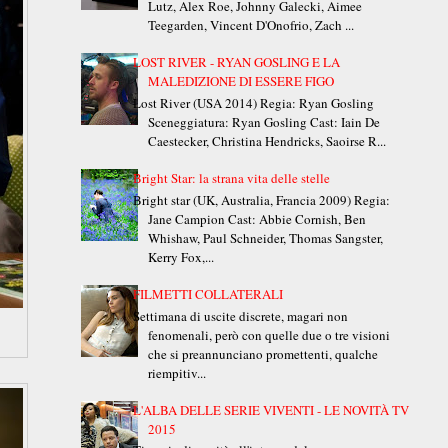
Lutz, Alex Roe, Johnny Galecki, Aimee
Teegarden, Vincent D'Onofrio, Zach ...
LOST RIVER - RYAN GOSLING E LA
MALEDIZIONE DI ESSERE FIGO
Lost River (USA 2014) Regia: Ryan Gosling
Sceneggiatura: Ryan Gosling Cast: Iain De
Caestecker, Christina Hendricks, Saoirse R...
Bright Star: la strana vita delle stelle
Bright star (UK, Australia, Francia 2009) Regia:
Jane Campion Cast: Abbie Cornish, Ben
Whishaw, Paul Schneider, Thomas Sangster,
Kerry Fox,...
FILMETTI COLLATERALI
Settimana di uscite discrete, magari non
fenomenali, però con quelle due o tre visioni
che si preannunciano promettenti, qualche
riempitiv...
L'ALBA DELLE SERIE VIVENTI - LE NOVITÀ TV
2015