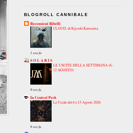
BLOGROLL CANNIBALE
Recensioni Ribelli
CLOUD, di Kiyoshi Kurosawa
1 ora fa
S O L A R I S
LE USCITE DELLA SETTIMANA (6 -
12 AGOSTO)
9 ore fa
In Central Perk
Le Uscite del 6 e 13 Agosto 2026
9 ore fa