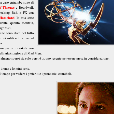
 a caso entrambe sono di
f Thrones
e Boardwalk
Breaking Bad, a FX con
Homeland
(la mia serie
dente, quanto meritata,
agonisti.
che sono state del tutto
 dei soliti noti, come ad
r.
è un peccato mortale non
ordinaria) stagione di Mad Men.
almeno spero) sia solo perché troppo recente per essere presa in considerazione.
drama e le mini-serie.
 tempo per vedere i preferiti e i pronostici cannibali.