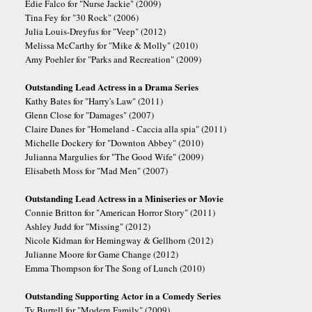
Edie Falco for "Nurse Jackie" (2009)
Tina Fey for "30 Rock" (2006)
Julia Louis-Dreyfus for "Veep" (2012)
Melissa McCarthy for "Mike & Molly" (2010)
Amy Poehler for "Parks and Recreation" (2009)
Outstanding Lead Actress in a Drama Series
Kathy Bates for "Harry's Law" (2011)
Glenn Close for "Damages" (2007)
Claire Danes for "Homeland - Caccia alla spia" (2011)
Michelle Dockery for "Downton Abbey" (2010)
Julianna Margulies for "The Good Wife" (2009)
Elisabeth Moss for "Mad Men" (2007)
Outstanding Lead Actress in a Miniseries or Movie
Connie Britton for "American Horror Story" (2011)
Ashley Judd for "Missing" (2012)
Nicole Kidman for Hemingway & Gellhorn (2012)
Julianne Moore for Game Change (2012)
Emma Thompson for The Song of Lunch (2010)
Outstanding Supporting Actor in a Comedy Series
Ty Burrell for "Modern Family" (2009)