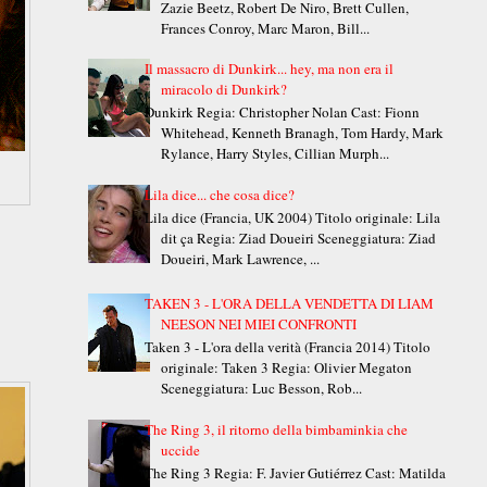
Zazie Beetz, Robert De Niro, Brett Cullen,
Frances Conroy, Marc Maron, Bill...
Il massacro di Dunkirk... hey, ma non era il
miracolo di Dunkirk?
Dunkirk Regia: Christopher Nolan Cast: Fionn
Whitehead, Kenneth Branagh, Tom Hardy, Mark
Rylance, Harry Styles, Cillian Murph...
Lila dice... che cosa dice?
Lila dice (Francia, UK 2004) Titolo originale: Lila
dit ça Regia: Ziad Doueiri Sceneggiatura: Ziad
Doueiri, Mark Lawrence, ...
TAKEN 3 - L'ORA DELLA VENDETTA DI LIAM
NEESON NEI MIEI CONFRONTI
Taken 3 - L'ora della verità (Francia 2014) Titolo
originale: Taken 3 Regia: Olivier Megaton
Sceneggiatura: Luc Besson, Rob...
The Ring 3, il ritorno della bimbaminkia che
uccide
The Ring 3 Regia: F. Javier Gutiérrez Cast: Matilda