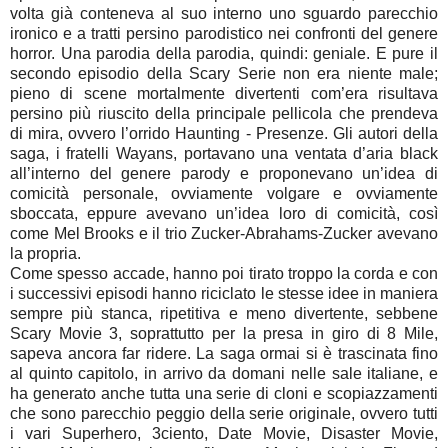
volta già conteneva al suo interno uno sguardo parecchio
ironico e a tratti persino parodistico nei confronti del genere
horror. Una parodia della parodia, quindi: geniale. E pure il
secondo episodio della Scary Serie non era niente male;
pieno di scene mortalmente divertenti com’era risultava
persino più riuscito della principale pellicola che prendeva
di mira, ovvero l’orrido Haunting - Presenze. Gli autori della
saga, i fratelli Wayans, portavano una ventata d’aria black
all’interno del genere parody e proponevano un’idea di
comicità personale, ovviamente volgare e ovviamente
sboccata, eppure avevano un’idea loro di comicità, così
come Mel Brooks e il trio Zucker-Abrahams-Zucker avevano
la propria.
Come spesso accade, hanno poi tirato troppo la corda e con
i successivi episodi hanno riciclato le stesse idee in maniera
sempre più stanca, ripetitiva e meno divertente, sebbene
Scary Movie 3, soprattutto per la presa in giro di 8 Mile,
sapeva ancora far ridere. La saga ormai si è trascinata fino
al quinto capitolo, in arrivo da domani nelle sale italiane, e
ha generato anche tutta una serie di cloni e scopiazzamenti
che sono parecchio peggio della serie originale, ovvero tutti
i vari Superhero, 3ciento, Date Movie, Disaster Movie,