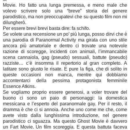
Movie. Ho fatto una lunga premessa, e meno male che
volevo scrivere solo una “breve” storia del genere
parodistico, ma non preoccupatevi che su questo film non mi
dilungherò.
Per essere brevi brevi basta dire: fa schifo.
Se volete una recensione un po’ più lunga, posso dirvi che è
una parodia di Paranormal Activity ma girata con uno stile
ancora più amatoriale e dentro ci trovate una notevole
razione di scoregge, incidenti con animali, l’immancabile
scena cannaiola, gag (pseudo) sessuali, battute (pseudo)
razziste… c’è insomma il repertorio al gran completo. A
latitare sono giusto le risate. E pure la figa, che di solito in
queste occasioni non manca, mentre qui dobbiamo
accontentarci della pessima protagonista femminile
Essence Atkins.
Se vogliamo proprio essere generosi, a voler trovare del
buono ci sono un paio di personaggi: la domestica
messicana e l’esperto del paranormale gay. Per il resto, il
dramma è che ci si annoia. Anche uno come me che, come
avete visto dalla lunghissima introduzione, nel genere
parodistico ci sguazza. Ma questo Ghost Movie è davvero
un Fart Movie. Un film scoreggia. E questa battuta faceva