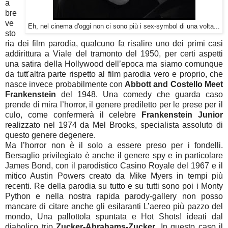
a
bre
ve
Eh, nel cinema d'oggi non ci sono più i sex-symbol di una volta...
sto
ria dei film parodia, qualcuno fa risalire uno dei primi casi
addirittura a Viale del tramonto del 1950, per certi aspetti
una satira della Hollywood dell’epoca ma siamo comunque
da tutt'altra parte rispetto al film parodia vero e proprio, che
nasce invece probabilmente con
Abbott and Costello Meet
Frankenstein
del 1948. Una comedy che guarda caso
prende di mira l’horror, il genere prediletto per le prese per il
culo, come confermerà il celebre
Frankenstein Junior
realizzato nel 1974 da Mel Brooks, specialista assoluto di
questo genere degenere.
Ma l’horror non è il solo a essere preso per i fondelli.
Bersaglio privilegiato è anche il genere spy e in particolare
James Bond, con il parodistico Casino Royale del 1967 e il
mitico Austin Powers creato da Mike Myers in tempi più
recenti. Re della parodia su tutto e su tutti sono poi i Monty
Python e nella nostra rapida parody-gallery non posso
mancare di citare anche gli esilaranti L’aereo più pazzo del
mondo, Una pallottola spuntata e Hot Shots! ideati dal
diabolico trio
Zucker-Abrahams-Zucker
. In questo caso il