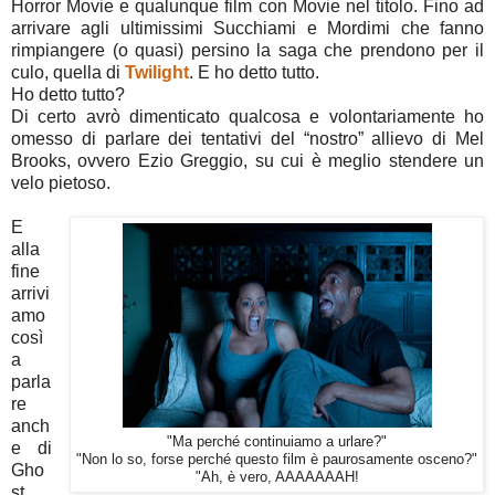
Horror Movie e qualunque film con Movie nel titolo. Fino ad
arrivare agli ultimissimi Succhiami e Mordimi che fanno
rimpiangere (o quasi) persino la saga che prendono per il
culo, quella di
Twilight
. E ho detto tutto.
Ho detto tutto?
Di certo avrò dimenticato qualcosa e volontariamente ho
omesso di parlare dei tentativi del “nostro” allievo di Mel
Brooks, ovvero Ezio Greggio, su cui è meglio stendere un
velo pietoso.
E
alla
fine
arrivi
amo
così
a
parla
re
anch
"Ma perché continuiamo a urlare?"
e di
"Non lo so, forse perché questo film è paurosamente osceno?"
Gho
"Ah, è vero, AAAAAAAH!
st