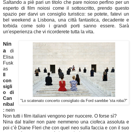
Saltando a piè pari un titolo che pare noioso perfino per un
esperto di film noiosi come il sottoscritto, prendo questo
spazio per darvi un consiglio turistico: se potete, fatevi un
bel weekend a Lisbona, una città fantastica, decadente e
torbida come solo i grandi porti sanno essere. Sarà
un'esperienza che vi ricorderete tutta la vita.
Nin
a
di
Elisa
Fusk
as
Il
con
sigli
o di
Can
"Lo scatenato concerto consigliato da Ford sarebbe 'sta roba?"
nibal
:
nein
Non tutti i film italiani vengono per nuocere. O forse sì?
Nina dal trailer non pare nemmeno una ciofeca assoluta e
poi c’è Diane Fleri che con quel neo sulla faccia e con il suo