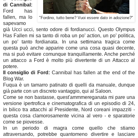
di Cannibal:
Ford has
fallen, ma lo
"Fordino, tutto bene? Vuoi essere dato in adozione?"
sapevamo
già Ucci ucci, sento odore di fordianucci. Questo Olympus
Has Fallen mi sa tanto di roba un po’ action, un po’ politica,
un po’ tanto fordianata. In una settimana tragica come
questa può anche apparire come una cosa quasi decente,
ma si può evitare comunque tranquillamente. Anche perché
un attacco a Ford è molto più divertente di un Attacco al
potere.
Il consiglio di Ford:
Cannibal has fallen at the end of the
Blog War.
Fuqua è un tamarro patinato di quelli da manuale, dunque
già parte con un discreto vantaggio, qui al Saloon.
Come se non bastasse, quest'ammmereganata mi pare una
versione ipertrofica e cinematografica di un episodio di 24,
in bilico tra attacchi al Presidente, Nord coreani impazziti -
questa cosa clamorosamente vicina al vero - e sparatorie
come se piovesse.
In un periodo di magra come quello che stiamo
attraversando, potrebbe quantomeno divertire e lasciare