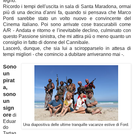
legno.
Ricordo i tempi dell'uscita in sala di Santa Maradona, ormai
più di una decina d'anni fa, quando si pensava che Marco
Ponti sarebbe stato un volto nuovo e convincente del
Cinema italiano. Poi sono arrivate cose trascurabili come
A/R - Andata e ritorno e l'inevitabile declino, culminato con
questo Passione sinistra, che mi attira più o meno quanto un
consiglio in fatto di donne del Cannibale.
Lascerò, dunque, che sia lui a sciropparselo in attesa di
tempi migliori - che comincio a dubitare arriveranno mai -.
Sono
un
pirat
a,
sono
un
sign
ore
di
Eduar
Una diapositiva delle ultime tranquille vacanze estive di Ford.
do
Tartag