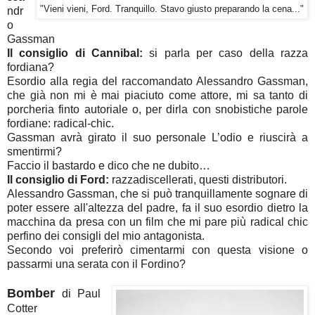
"Vieni vieni, Ford. Tranquillo. Stavo giusto preparando la cena..."
ndr
o
Gassman
Il consiglio di Cannibal:
si parla per caso della razza
fordiana?
Esordio alla regia del raccomandato Alessandro Gassman,
che già non mi è mai piaciuto come attore, mi sa tanto di
porcheria finto autoriale o, per dirla con snobistiche parole
fordiane: radical-chic.
Gassman avrà girato il suo personale L’odio e riuscirà a
smentirmi?
Faccio il bastardo e dico che ne dubito…
Il consiglio di Ford:
razzadiscellerati, questi distributori.
Alessandro Gassman, che si può tranquillamente sognare di
poter essere all'altezza del padre, fa il suo esordio dietro la
macchina da presa con un film che mi pare più radical chic
perfino dei consigli del mio antagonista.
Secondo voi preferirò cimentarmi con questa visione o
passarmi una serata con il Fordino?
Bomber
di Paul
Cotter