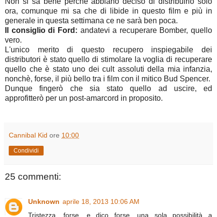
Non si sa bene perché abbiano deciso di distribuirlo solo
ora, comunque mi sa che di libide in questo film e più in
generale in questa settimana ce ne sarà ben poca.
Il consiglio di Ford:
andatevi a recuperare Bomber, quello
vero.
L'unico merito di questo recupero inspiegabile dei
distributori è stato quello di stimolare la voglia di recuperare
quello che è stato uno dei cult assoluti della mia infanzia,
nonchè, forse, il più bello tra i film con il mitico Bud Spencer.
Dunque fingerò che sia stato quello ad uscire, ed
approfitterò per un post-amarcord in proposito.
Cannibal Kid
ore
10:00
Condividi
25 commenti:
Unknown
aprile 18, 2013 10:06 AM
Tristezza....forse, e dico forse, una sola possibilità a