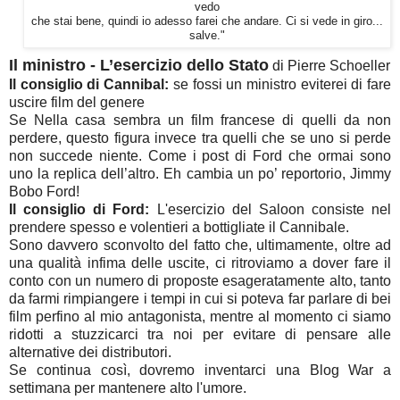
vedo
che stai bene, quindi io adesso farei che andare. Ci si vede in giro...
salve."
Il ministro - L’esercizio dello Stato
di Pierre Schoeller
Il consiglio di Cannibal:
se fossi un ministro eviterei di fare
uscire film del genere
Se Nella casa sembra un film francese di quelli da non
perdere, questo figura invece tra quelli che se uno si perde
non succede niente. Come i post di Ford che ormai sono
uno la replica dell’altro. Eh cambia un po’ reportorio, Jimmy
Bobo Ford!
Il consiglio di Ford:
L'esercizio del Saloon consiste nel
prendere spesso e volentieri a bottigliate il Cannibale.
Sono davvero sconvolto del fatto che, ultimamente, oltre ad
una qualità infima delle uscite, ci ritroviamo a dover fare il
conto con un numero di proposte esageratamente alto, tanto
da farmi rimpiangere i tempi in cui si poteva far parlare di bei
film perfino al mio antagonista, mentre al momento ci siamo
ridotti a stuzzicarci tra noi per evitare di pensare alle
alternative dei distributori.
Se continua così, dovremo inventarci una Blog War a
settimana per mantenere alto l'umore.