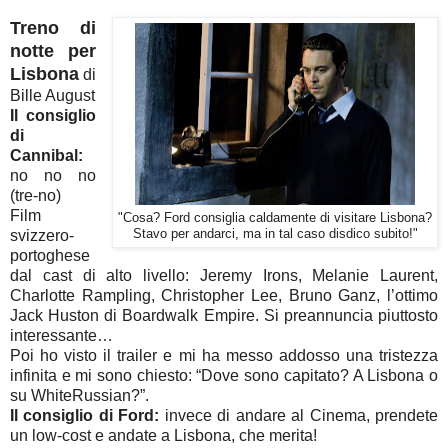
Treno di
notte per
Lisbona
di
Bille August
Il consiglio
di
Cannibal:
no no no
(tre-no)
Film
"Cosa? Ford consiglia caldamente di visitare Lisbona?
svizzero-
Stavo per andarci, ma in tal caso disdico subito!"
portoghese
dal cast di alto livello: Jeremy Irons, Melanie Laurent,
Charlotte Rampling, Christopher Lee, Bruno Ganz, l’ottimo
Jack Huston di Boardwalk Empire. Si preannuncia piuttosto
interessante…
Poi ho visto il trailer e mi ha messo addosso una tristezza
infinita e mi sono chiesto: “Dove sono capitato? A Lisbona o
su WhiteRussian?”.
Il consiglio di Ford:
invece di andare al Cinema, prendete
un low-cost e andate a Lisbona, che merita!