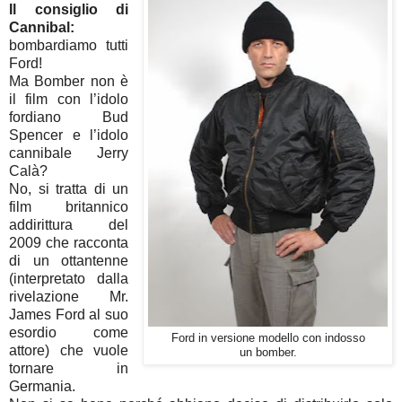
Il consiglio di
Cannibal:
bombardiamo tutti
Ford!
Ma Bomber non è
il film con l’idolo
fordiano Bud
Spencer e l’idolo
cannibale Jerry
Calà?
No, si tratta di un
film britannico
addirittura del
2009 che racconta
di un ottantenne
(interpretato dalla
rivelazione Mr.
James Ford al suo
esordio come
Ford in versione modello con indosso
attore) che vuole
un bomber.
tornare in
Germania.