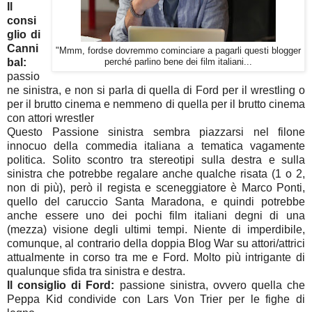
Il
consi
glio di
Canni
"Mmm, fordse dovremmo cominciare a pagarli questi blogger
bal:
perché parlino bene dei film italiani...
passio
ne sinistra, e non si parla di quella di Ford per il wrestling o
per il brutto cinema e nemmeno di quella per il brutto cinema
con attori wrestler
Questo Passione sinistra sembra piazzarsi nel filone
innocuo della commedia italiana a tematica vagamente
politica. Solito scontro tra stereotipi sulla destra e sulla
sinistra che potrebbe regalare anche qualche risata (1 o 2,
non di più), però il regista e sceneggiatore è Marco Ponti,
quello del caruccio Santa Maradona, e quindi potrebbe
anche essere uno dei pochi film italiani degni di una
(mezza) visione degli ultimi tempi. Niente di imperdibile,
comunque, al contrario della doppia Blog War su attori/attrici
attualmente in corso tra me e Ford. Molto più intrigante di
qualunque sfida tra sinistra e destra.
Il consiglio di Ford:
passione sinistra, ovvero quella che
Peppa Kid condivide con Lars Von Trier per le fighe di