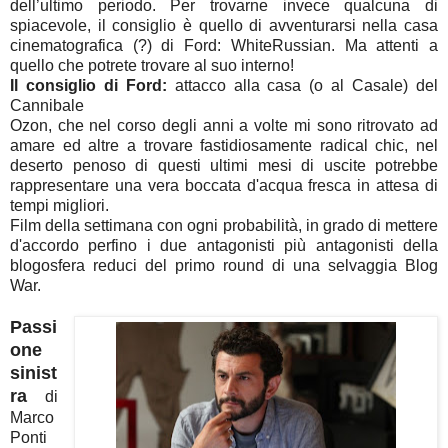
dell’ultimo periodo. Per trovarne invece qualcuna di
spiacevole, il consiglio è quello di avventurarsi nella casa
cinematografica (?) di Ford: WhiteRussian. Ma attenti a
quello che potrete trovare al suo interno!
Il consiglio di Ford:
attacco alla casa (o al Casale) del
Cannibale
Ozon, che nel corso degli anni a volte mi sono ritrovato ad
amare ed altre a trovare fastidiosamente radical chic, nel
deserto penoso di questi ultimi mesi di uscite potrebbe
rappresentare una vera boccata d'acqua fresca in attesa di
tempi migliori.
Film della settimana con ogni probabilità, in grado di mettere
d'accordo perfino i due antagonisti più antagonisti della
blogosfera reduci del primo round di una selvaggia Blog
War.
Passi
one
sinist
ra
di
Marco
Ponti