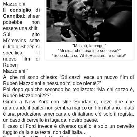
Mazzoleni
Il consiglio di
Cannibal:
sheer
potrebbe non
essere una shiit
Sul sito
MYmovies sotto
"Mi aiuti, la prego!"
il titolo Sheer si
"Mi dica, che cosa le è successo?"
specifica: “Il
"Sono stata su WhiteRussian... è orribile!"
nuovo film di
Ruben
Mazzoleni.”
Al che mi sono chiesto: “Sti cazzi, esce un nuovo film di
Ruben Mazzoleni e nessuno mi dice niente?”
Poi dopo qualche secondo ho realizzato: “Ma chi cazzo è,
Ruben Mazzoleni???”.
Girato a New York con stile Sundance, devo dire che
guardando il trailer non sembra manco un film italiano. Infatti
è una produzione americana e di italiano c’è solo il regista,
un caso di cervello in fuga dal nostro paese.
Il caso di Ford invece è diverso: quello è solo un cervello
fuggito dalla sua testa, non dall’Italia…