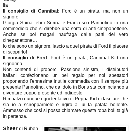
lia
Il consiglio di Cannibal:
Ford è un pirata, ma non un
signore
Giorgia Suina, ehm Surina e Francesco Pannofino in una
commediola che si direbbe una sorta di anti-cinepanettone.
Anche se poi magari naufraga dalle parti del vero
cinepanettone…
Io che sono un signore, lascio a quel pirata di Ford il piacere
di scoprirlo!
Il consiglio di Ford:
Ford è un pirata, Cannibal Kid una
signorina
Non contenti di proporci Passione sinistra, i distributori
italiani confezionano un bel regalo per noi spettatori
proponendo l'ennesima inutile commedia con il sempre più
presente Pannofino, che da idolo in Boris sta cominciando a
diventare troppo presente ed indigesto.
Rimbalzo dunque ogni tentativo di Peppa Kid di lasciare che
sia io a sciropparmelo e rigiro a lui la patata bollente.
Ammesso che così si possa chiamare questa roba bollita già
in partenza.
Sheer
di Ruben