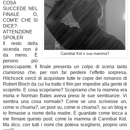
COSA
SUCCEDE NEL
FINALE O,
COM’E’ CHE SI
DICE?:
ATTENZIONE
SPOILER
Il resto della
vicenda non è
Cannibal Kid o sua mamma?
da meno. È
persino più
preoccupante. Il finale presenta un colpo di scena tanto
clamoroso che, per non far perdere l’effetto sorpresa,
Hitchcock cercò di acquistare tutte le copie del romanzo di
Robert Bloch da cui ha tratto il film per impedire alla gente di
scoprirlo. E cosa scopriamo? Scopriamo che la mamma era
morta e Norman Bates aveva preso le sue sembianze. Vi
sembra una cosa normale? Come se uno scrivesse un,
come si chiama?, un post su, come si chiama?, su un blog e
lo firmasse a nome della madre. E guardate come tocca a
me firmare questo post: come la mamma di Cannibal Kid.
Ma dico, con tutti i nomi che poteva scegliersi, proprio uno