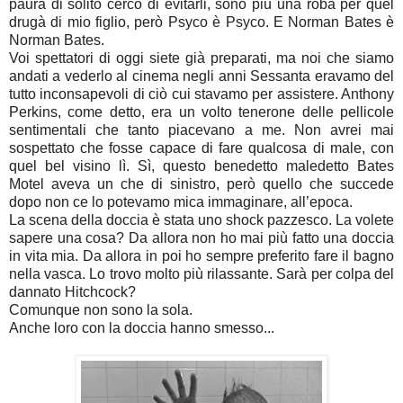
paura di solito cerco di evitarli, sono più una roba per quel
drugà di mio figlio, però Psyco è Psyco. E Norman Bates è
Norman Bates.
Voi spettatori di oggi siete già preparati, ma noi che siamo
andati a vederlo al cinema negli anni Sessanta eravamo del
tutto inconsapevoli di ciò cui stavamo per assistere. Anthony
Perkins, come detto, era un volto tenerone delle pellicole
sentimentali che tanto piacevano a me. Non avrei mai
sospettato che fosse capace di fare qualcosa di male, con
quel bel visino lì. Sì, questo benedetto maledetto Bates
Motel aveva un che di sinistro, però quello che succede
dopo non ce lo potevamo mica immaginare, all’epoca.
La scena della doccia è stata uno shock pazzesco. La volete
sapere una cosa? Da allora non ho mai più fatto una doccia
in vita mia. Da allora in poi ho sempre preferito fare il bagno
nella vasca. Lo trovo molto più rilassante. Sarà per colpa del
dannato Hitchcock?
Comunque non sono la sola.
Anche loro con la doccia hanno smesso...