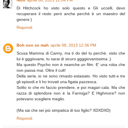
Nico
aprile 08, 2013 12:04 PM
Di Hitchcock ho visto solo questo e Gli uccelli, devo
recuperare il resto però anche perchè è un maestro del
genere:)
Rispondi
Boh non so mah
aprile 08, 2013 12:36 PM
Scusa Mamma di Canny, ma ti do del tu perché, visto che
lui è gggiovane, tu sarai di sicuro ggggiovanissima ;)
Ma questo Psycho non è neanche un film. E' una roba che
non passa mai. Oltre il cult!
Della serie, io ne sono rimasto estasiato. Ho visto tutti e tre
gli episodi e li ho trovati una figata pazzesca.
Solito io che mi faccio prendere, e poi magari cala. Ma che
razza di splendore non è la Farmiga? E Highmore? non
potevano scegliere meglio.
(Ma sai che sei più simpatica di tuo figlio? XDXDXD)
Rispondi