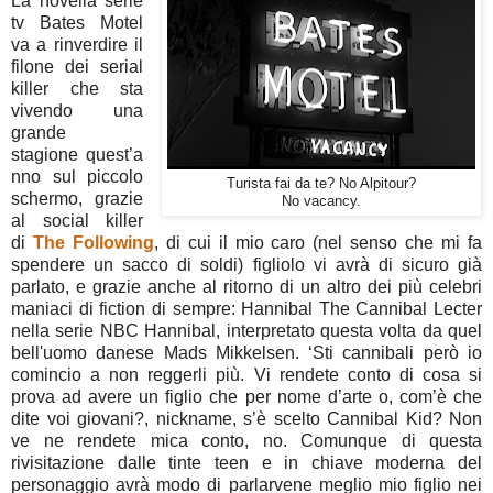
La novella serie
tv Bates Motel
va a rinverdire il
filone dei serial
killer che sta
vivendo una
grande
stagione
quest’a
nno sul piccolo
Turista fai da te? No Alpitour?
schermo, grazie
No vacancy.
al social killer
di
The Following
, di cui il mio caro (nel senso che mi fa
spendere un sacco di soldi) figliolo vi avrà di sicuro già
parlato, e grazie anche al ritorno di un altro dei più celebri
maniaci di fiction di sempre: Hannibal The Cannibal Lecter
nella serie NBC Hannibal, interpretato questa volta da quel
bell'uomo danese Mads Mikkelsen. ‘Sti cannibali però io
comincio a non reggerli più. Vi rendete conto di cosa si
prova ad avere un figlio che per nome d’arte o, com’è che
dite voi giovani?, nickname, s’è scelto Cannibal Kid? Non
ve ne rendete mica conto, no. Comunque di questa
rivisitazione dalle tinte teen e in chiave moderna del
personaggio avrà modo di parlarvene meglio mio figlio nei