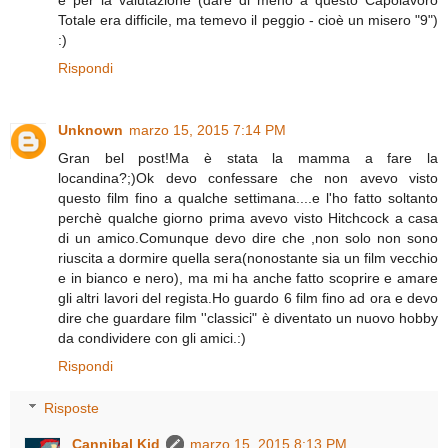
e per la valutazione (dare di meno a questo Capolavoro
Totale era difficile, ma temevo il peggio - cioè un misero "9")
:)
Rispondi
Unknown
marzo 15, 2015 7:14 PM
Gran bel post!Ma è stata la mamma a fare la
locandina?;)Ok devo confessare che non avevo visto
questo film fino a qualche settimana....e l'ho fatto soltanto
perchè qualche giorno prima avevo visto Hitchcock a casa
di un amico.Comunque devo dire che ,non solo non sono
riuscita a dormire quella sera(nonostante sia un film vecchio
e in bianco e nero), ma mi ha anche fatto scoprire e amare
gli altri lavori del regista.Ho guardo 6 film fino ad ora e devo
dire che guardare film ''classici" è diventato un nuovo hobby
da condividere con gli amici.:)
Rispondi
Risposte
Cannibal Kid
marzo 15, 2015 8:13 PM