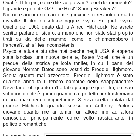
Qual è il film più, come dite voi giovani?, cool del momento?
Il grande e potente Oz? The Host? Spring Breakers?
No, no e ancora no, cari i miei giovincelli cresciuti da madri
distratte. Il film più attuale oggi è Psyco. Sì, quel Psyco.
Quello del 1960 girato dal fu Alfred Hitchcock. Ne avrete
sentito parlare di sicuro, a meno che non siate stati proprio
tirati su da delle mamme, come le chiamerebbero i
francesi?, ah sì: les incompétents.
Psyco è attuale più che mai perché negli USA è appena
stata lanciata una nuova serie tv, Bates Motel, che è un
prequel della storica pellicola thriller, in cui i panni del
giovane Norman Bates sono vestiti da Freddie Highmore.
Scelta quanto mai azzeccata: Freddie Highmore è stato
qualche anno fa il tenero bambino dello strappalacrime
Neverland, oh quanto m’ha fatto piangere quel film, e il suo
volto innocente è quindi quanto mai perfetto per trasformarsi
in una maschera d’inquietudine. Stessa scelta optata dal
grande Hitchcock quando scelse un Anthony Perkins
giovane quanto me ai tempi, un attore fino ad allora
conosciuto principalmente come volto rassicurante in
pellicole romantiche.