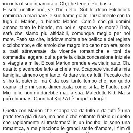
incontra il suo innamorato. Oh, che teneri. Poi basta.
È solo un’illusione, ve l’ho detto. Subito dopo Hitchcock
comincia a macinare le sue trame gialle. Inizialmente con la
fuga di Marion, la bionda Marion. Com’è che gli uomini
amano tanto le bionde, ma poi si sposano le more? Boh,
sarà che siamo più affidabili, comunque meglio per noi
more. Fatto sta che, laddove molte altre pellicole del regista
cicciobombo, e diciamolo che magrolino certo non era, sono
a tratti attraversate da vicende romantiche e toni da
commedia leggera, qui a parte la citata concessione iniziale
si viaggia a mille. E così Marion prende e va via in auto. Oh,
quanto piacerebbe farlo anche a me. Scappare via dalla mia
famiglia, almeno ogni tanto. Andare via da tutti. Peccato che
sì ho la patente, ma è da così tanto tempo che non guido
oramai che mi sono dimenticata come si fa. E l’auto, poi?
Mio figlio non mi darebbe mai la sua. Maledetto Kid. Ma si
può chiamarsi Cannibal Kid? A l’è propi ‘n drugà!
Quella con Marion che scappa via da tutto e da tutti è una
parte tesa già di suo, ma non è che soltanto l’inizio di quello
che rapidamente si trasformerà in un incubo. Io sono una
romantica, a me piacciono le grandi storie d’amore, i film di