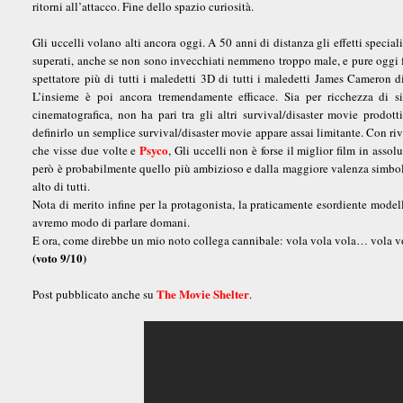
ritorni all’attacco. Fine dello spazio curiosità.
Gli uccelli volano alti ancora oggi. A 50 anni di distanza gli effetti special
superati, anche se non sono invecchiati nemmeno troppo male, e pure oggi fa
spettatore più di tutti i maledetti 3D di tutti i maledetti James Cameron
L’insieme è poi ancora tremendamente efficace. Sia per ricchezza di sig
cinematografica, non ha pari tra gli altri survival/disaster movie prodot
definirlo un semplice survival/disaster movie appare assai limitante. Con ri
Psyco
che visse due volte e
, Gli uccelli non è forse il miglior film in asso
però è probabilmente quello più ambizioso e dalla maggiore valenza simbol
alto di tutti.
Nota di merito infine per la protagonista, la praticamente esordiente mode
avremo modo di parlare domani.
E ora, come direbbe un mio noto collega cannibale: vola vola vola… vola 
(voto 9/10)
The Movie Shelter
Post pubblicato anche su
.