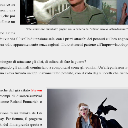
 non ce ne
onori, una
li, che poi
 film e un
"Che situazione micidiale: proprio ora la batteria dell'iPhone doveva abbandonarmi?
amo. Prima
oi via via il livello di tensione sale, con i primi attacchi dei pennuti e i loro angos
è un odio apparentemente senza ragioni. I loro attacchi partono all’improvviso, dop
ogno di attaccare gli altri, di odiare, di fare la guerra?
ia quando gli animali cominciano a comportarsi come gli uomini. Un’allegoria non n
mo aveva trovato un’applicazione tanto potente, con il volo degli uccelli che riec
Steven
anche dal già citato
sempi di disaster/survival
ti come Roland Emmerich o
zazione di un remake de Gli
ay. Per fortuna, il progetto
i del film riprenda quota e