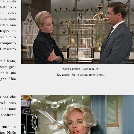
ema tenuta
all’inizio
a il focus
mbientata
vedere una
trappolati
l male può
 composto
l maestro
e è lenta,
eets girl:
"Com'è grosso il suo uccello."
 dalla sua
"Eh, grazie. Me lo dicono tutte. E tutti."
agna. Una
zioni che
tro l’uomo
ia di rane
 confronti
attutto un
ica. Nella