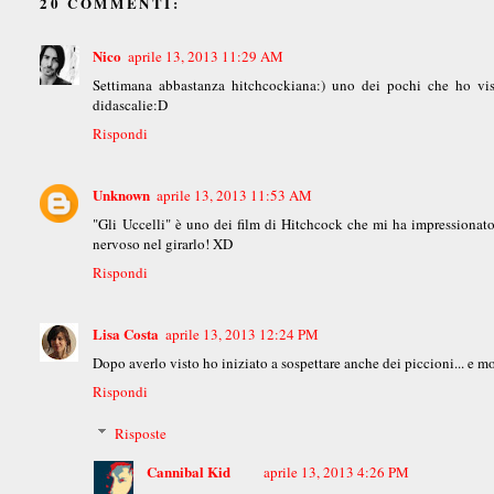
20 COMMENTI:
Nico
aprile 13, 2013 11:29 AM
Settimana abbastanza hitchcockiana:) uno dei pochi che ho vist
didascalie:D
Rispondi
Unknown
aprile 13, 2013 11:53 AM
"Gli Uccelli" è uno dei film di Hitchcock che mi ha impressionat
nervoso nel girarlo! XD
Rispondi
Lisa Costa
aprile 13, 2013 12:24 PM
Dopo averlo visto ho iniziato a sospettare anche dei piccioni... e 
Rispondi
Risposte
Cannibal Kid
aprile 13, 2013 4:26 PM