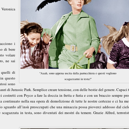
 Veronica
iacciono i
no di bere
to volare
ro, ne sai
 quelli di
"Aaah, sono appena uscita dalla parrucchiera e questi vogliono
in questo
scagazzarmi in testa!"
ntosi sono
uri di Jurassic Park. Semplice creare tensione, con delle bestie del genere. Capaci t
 costretti con Psyco a fare la doccia in fretta e furia e con un braccio sempre pr
ha continuato nella sua opera di demolizione di tutte le nostre certezze e ci ha me
 lo sguardo all’insù preoccupati che una minaccia possa pioverci addosso dal ciel
scagazzata in testa, sono diventati dei mostri da temere. Grazie Alfred, terrorist