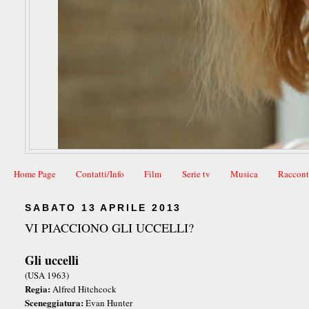
Home Page
Contatti/Info
Film
Serie tv
Musica
Raccont
SABATO 13 APRILE 2013
VI PIACCIONO GLI UCCELLI?
Gli uccelli
(USA 1963)
Regia:
Alfred Hitchcock
Sceneggiatura:
Evan Hunter