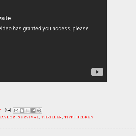
0
TAYLOR
,
SURVIVAL
,
THRILLER
,
TIPPI HEDREN