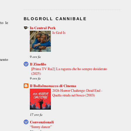
BLOGROLL CANNIBALE
to le
In Central Perk
Is God Is
9 ore fa
mento
Il Zinefilo
[Prima TV Rai2] La ragazza che ho sempre desiderato
(2025)
9 ore fa
Il Bollalmanacco di Cinema
2026 Horror Challenge: Dead End -
Quella strada nel bosco (2003)
17 ore fa
Convenzionali
“Sunny dancer”