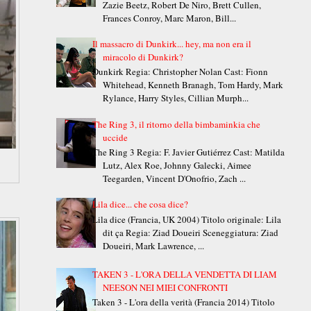
Zazie Beetz, Robert De Niro, Brett Cullen,
Frances Conroy, Marc Maron, Bill...
Il massacro di Dunkirk... hey, ma non era il
miracolo di Dunkirk?
Dunkirk Regia: Christopher Nolan Cast: Fionn
Whitehead, Kenneth Branagh, Tom Hardy, Mark
Rylance, Harry Styles, Cillian Murph...
The Ring 3, il ritorno della bimbaminkia che
uccide
The Ring 3 Regia: F. Javier Gutiérrez Cast: Matilda
Lutz, Alex Roe, Johnny Galecki, Aimee
Teegarden, Vincent D'Onofrio, Zach ...
Lila dice... che cosa dice?
Lila dice (Francia, UK 2004) Titolo originale: Lila
dit ça Regia: Ziad Doueiri Sceneggiatura: Ziad
Doueiri, Mark Lawrence, ...
TAKEN 3 - L'ORA DELLA VENDETTA DI LIAM
NEESON NEI MIEI CONFRONTI
Taken 3 - L'ora della verità (Francia 2014) Titolo