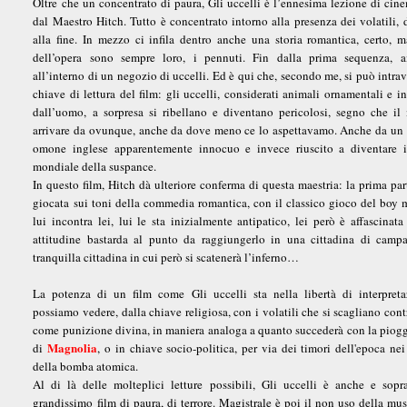
Oltre che un concentrato di paura, Gli uccelli è l’ennesima lezione di cin
dal Maestro Hitch. Tutto è concentrato intorno alla presenza dei volatili, d
alla fine. In mezzo ci infila dentro anche una storia romantica, certo, m
dell’opera sono sempre loro, i pennuti. Fin dalla prima sequenza, a
all’interno di un negozio di uccelli. Ed è qui che, secondo me, si può intra
chiave di lettura del film: gli uccelli, considerati animali ornamentali e in
dall’uomo, a sorpresa si ribellano e diventano pericolosi, segno che i
arrivare da ovunque, anche da dove meno ce lo aspettavamo. Anche da un
omone inglese apparentemente innocuo e invece riuscito a diventare i
mondiale della suspance.
In questo film, Hitch dà ulteriore conferma di questa maestria: la prima part
giocata sui toni della commedia romantica, con il classico gioco del boy m
lui incontra lei, lui le sta inizialmente antipatico, lei però è affascinata
attitudine bastarda al punto da raggiungerlo in una cittadina di camp
tranquilla cittadina in cui però si scatenerà l’inferno…
La potenza di un film come Gli uccelli sta nella libertà di interpreta
possiamo vedere, dalla chiave religiosa, con i volatili che si scagliano con
come punizione divina, in maniera analoga a quanto succederà con la piogg
Magnolia
di
, o in chiave socio-politica, per via dei timori dell'epoca nei
della bomba atomica.
Al di là delle molteplici letture possibili, Gli uccelli è anche e sopr
grandissimo film di paura, di terrore. Magistrale è poi il non uso della mus