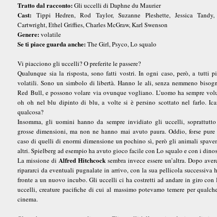
Tratto dal racconto:
Gli uccelli di Daphne du Maurier
Cast:
Tippi Hedren, Rod Taylor, Suzanne Pleshette, Jessica Tandy,
Cartwright, Ethel Griffies, Charles McGraw, Karl Swenson
Genere:
volatile
Se ti piace guarda anche:
The Girl, Psyco, Lo squalo
Vi piacciono gli uccelli? O preferite le passere?
Qualunque sia la risposta, sono fatti vostri. In ogni caso, però, a tutti p
volatili. Sono un simbolo di libertà. Hanno le ali, senza nemmeno bisog
Red Bull, e possono volare via ovunque vogliano. L’uomo ha sempre volu
oh oh nel blu dipinto di blu, a volte si è persino scottato nel farlo. Ica
qualcosa?
Insomma, gli uomini hanno da sempre invidiato gli uccelli, soprattutto
grosse dimensioni, ma non ne hanno mai avuto paura. Oddio, forse pure 
caso di quelli di enormi dimensione un pochino sì, però gli animali spave
altri. Spielberg ad esempio ha avuto gioco facile con Lo squalo e con i dinosa
Alfred Hitchcock
La missione di
sembra invece essere un’altra. Dopo averci
ripararci da eventuali pugnalate in arrivo, con la sua pellicola successiva 
fronte a un nuovo incubo. Gli uccelli ci ha costretti ad andare in giro con
uccelli, creature pacifiche di cui al massimo potevamo temere per qualche 
cinema.