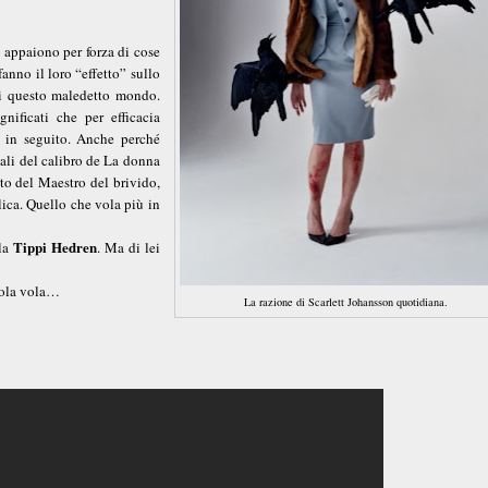
i appaiono per forza di cose
nno il loro “effetto” sullo
 di questo maledetto mondo.
nificati che per efficacia
ti in seguito. Anche perché
vali del calibro de La donna
luto del Maestro del brivido,
ica. Quello che vola più in
Tippi Hedren
lla
. Ma di lei
vola vola…
La razione di Scarlett Johansson quotidiana.