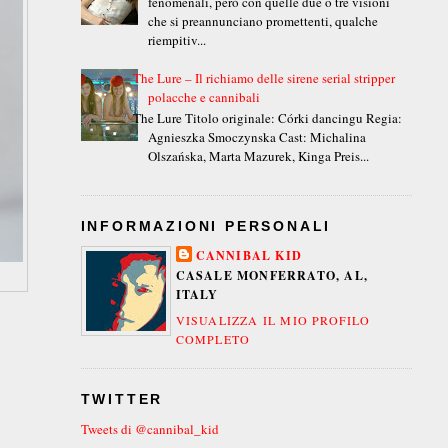
fenomenali, però con quelle due o tre visioni
che si preannunciano promettenti, qualche
riempitiv...
The Lure – Il richiamo delle sirene serial stripper
polacche e cannibali
The Lure Titolo originale: Córki dancingu Regia:
Agnieszka Smoczynska Cast: Michalina
Olszańska, Marta Mazurek, Kinga Preis...
INFORMAZIONI PERSONALI
CANNIBAL KID
CASALE MONFERRATO, AL,
ITALY
VISUALIZZA IL MIO PROFILO
COMPLETO
TWITTER
Tweets di @cannibal_kid