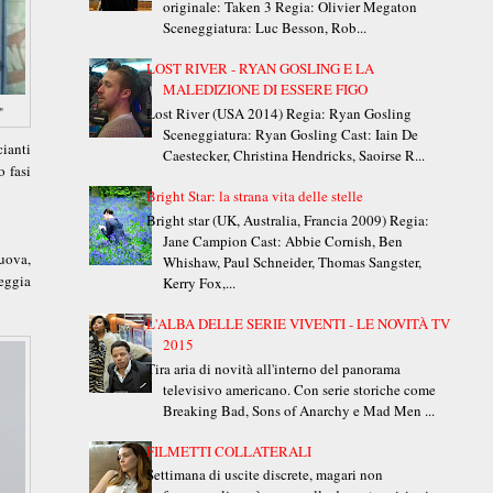
originale: Taken 3 Regia: Olivier Megaton
Sceneggiatura: Luc Besson, Rob...
LOST RIVER - RYAN GOSLING E LA
MALEDIZIONE DI ESSERE FIGO
"
Lost River (USA 2014) Regia: Ryan Gosling
Sceneggiatura: Ryan Gosling Cast: Iain De
cianti
Caestecker, Christina Hendricks, Saoirse R...
o fasi
Bright Star: la strana vita delle stelle
Bright star (UK, Australia, Francia 2009) Regia:
Jane Campion Cast: Abbie Cornish, Ben
uova,
Whishaw, Paul Schneider, Thomas Sangster,
heggia
Kerry Fox,...
L'ALBA DELLE SERIE VIVENTI - LE NOVITÀ TV
2015
Tira aria di novità all'interno del panorama
televisivo americano. Con serie storiche come
Breaking Bad, Sons of Anarchy e Mad Men ...
FILMETTI COLLATERALI
Settimana di uscite discrete, magari non