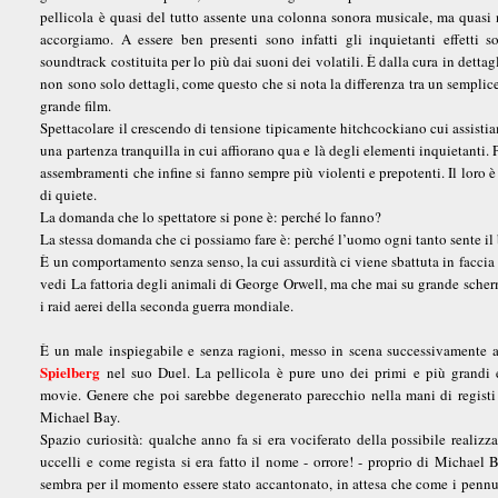
pellicola è quasi del tutto assente una colonna sonora musicale, ma quasi
accorgiamo. A essere ben presenti sono infatti gli inquietanti effetti s
soundtrack costituita per lo più dai suoni dei volatili. È dalla cura in dettag
non sono solo dettagli, come questo che si nota la differenza tra un semplice
grande film.
Spettacolare il crescendo di tensione tipicamente hitchcockiano cui assisti
una partenza tranquilla in cui affiorano qua e là degli elementi inquietanti. P
assembramenti che infine si fanno sempre più violenti e prepotenti. Il loro 
di quiete.
La domanda che lo spettatore si pone è: perché lo fanno?
La stessa domanda che ci possiamo fare è: perché l’uomo ogni tanto sente il bis
È un comportamento senza senso, la cui assurdità ci viene sbattuta in facc
vedi La fattoria degli animali di George Orwell, ma che mai su grande scher
i raid aerei della seconda guerra mondiale.
È un male inspiegabile e senza ragioni, messo in scena successivamente 
Spielberg
nel suo Duel. La pellicola è pure uno dei primi e più grandi e
movie. Genere che poi sarebbe degenerato parecchio nella mani di regis
Michael Bay.
Spazio curiosità: qualche anno fa si era vociferato della possibile realiz
uccelli e come regista si era fatto il nome - orrore! - proprio di Michael B
sembra per il momento essere stato accantonato, in attesa che come i pennut