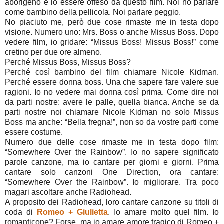
aborigeno e io essere offeso da questo film. Noi no parlare
come bambino della pellicola. Noi parlare peggio.
No piaciuto me, però due cose rimaste me in testa dopo
visione. Numero uno: Mrs. Boss o anche Missus Boss. Dopo
vedere film, io gridare: “Missus Boss! Missus Boss!” come
cretino per due ore almeno.
Perché Missus Boss, Missus Boss?
Perché così bambino del film chiamare Nicole Kidman.
Perché essere donna boss. Una che sapere fare valere sue
ragioni. Io no vedere mai donna così prima. Come dire noi
da parti nostre: avere le palle, quella bianca. Anche se da
parti nostre noi chiamare Nicole Kidman no solo Missus
Boss ma anche: “Bella fregna!”, non so da vostre parti come
essere costume.
Numero due delle cose rimaste me in testa dopo film:
“Somewhere Over the Rainbow”. Io no sapere significato
parole canzone, ma io cantare per giorni e giorni. Prima
cantare solo canzoni One Direction, ora cantare:
“Somewhere Over the Rainbow”. Io migliorare. Tra poco
magari ascoltare anche Radiohead.
A proposito dei Radiohead, loro cantare canzone su titoli di
coda di
Romeo + Giulietta
. Io amare molto quel film. Io
romanticone? Forse, ma io amare amore tragico di Romeo +