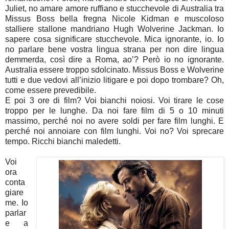
Juliet, no amare amore ruffiano e stucchevole di Australia tra
Missus Boss bella fregna Nicole Kidman e muscoloso
stalliere stallone mandriano Hugh Wolverine Jackman. Io
sapere cosa significare stucchevole. Mica ignorante, io. Io
no parlare bene vostra lingua strana per non dire lingua
demmerda, così dire a Roma, ao’? Però io no ignorante.
Australia essere troppo sdolcinato. Missus Boss e Wolverine
tutti e due vedovi all’inizio litigare e poi dopo trombare? Oh,
come essere prevedibile.
E poi 3 ore di film? Voi bianchi noiosi. Voi tirare le cose
troppo per le lunghe. Da noi fare film di 5 o 10 minuti
massimo, perché noi no avere soldi per fare film lunghi. E
perché noi annoiare con film lunghi. Voi no? Voi sprecare
tempo. Ricchi bianchi maledetti.
Voi
ora
conta
giare
me. Io
parlar
e a