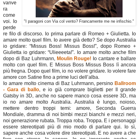
vanve
ra
come
voi. Io
"I paragoni con Via col vento? Francamente me ne infischio."
perde
re filo di discorso. Io prima parlare di Romeo + Giulietta. Io
amare molto quel film. Io avere già detto? Se dopo Australia
io gridare: “Missus Boss! Missus Boss!”, dopo Romeo +
Giulietta io gridare: “Ulieeeeta!”. Io amare molto anche film
dopo di Baz Luhrmann,
Moulin Rouge!
Io cantare e ballare
molto con quel film. E Missus Boss Missus Boss lì ancora
più fregna. Dopo quel film, io no volere gridare. Io volere fare
amore con Satine fino a prime luci dell’alba.
Io amare molto cinema di Baz Luhrmann, persino
Ballroom
- Gara di ballo
, e io già comprare biglietti per Il grande
Gatsby in 3D, anche no sapere manco cosa essere 3D, ma
io no amare molto Australia. Australia è lungo, noioso,
mettere dentro troppi temi: amore, Seconda Guerra
Mondiale, dramma di noi bimbi mezzi bianchi e mezzi neri,
noi generazione rubata. Troppa roba. Troppa. E i personaggi
essere stereotipati più di mio modo di parlare qui. Io sì,
sapere anche cosa volere dire stereotipati. E no avere a che