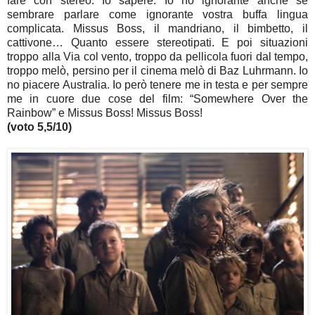
fare con stereo. Io sapere. Io no ignorante anche se
sembrare parlare come ignorante vostra buffa lingua
complicata. Missus Boss, il mandriano, il bimbetto, il
cattivone… Quanto essere stereotipati. E poi situazioni
troppo alla Via col vento, troppo da pellicola fuori dal tempo,
troppo melò, persino per il cinema melò di Baz Luhrmann. Io
no piacere Australia. Io però tenere me in testa e per sempre
me in cuore due cose del film: “Somewhere Over the
Rainbow” e Missus Boss! Missus Boss!
(voto 5,5/10)