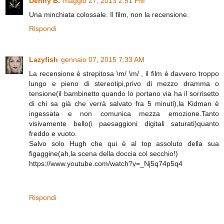
Denny B.
maggio 27, 2013 2:51 PM
Una minchiata colossale. Il film, non la recensione.
Rispondi
Lazyfish
gennaio 07, 2015 7:33 AM
La recensione è strepitosa \m/ \m/ , il film è davvero troppo
lungo e pieno di stereotipi,privo di mezzo dramma o
tensione(il bambinetto quando lo portano via ha il sorrisetto
di chi sa già che verrà salvato fra 5 minuti),la Kidman è
ingessata e non comunica mezza emozione.Tanto
visivamente bello(i paesaggioni digitali saturati)quanto
freddo e vuoto.
Salvo solo Hugh che qui è al top assoluto della sua
figaggine(ah,la scena della doccia col secchio!)
https://www.youtube.com/watch?v=_Nj5q74p5q4
Rispondi