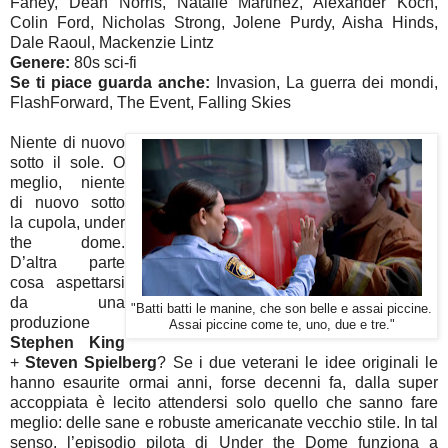
Fahey, Dean Norris, Natalie Martinez, Alexander Koch,
Colin Ford, Nicholas Strong, Jolene Purdy, Aisha Hinds,
Dale Raoul, Mackenzie Lintz
Genere:
80s sci-fi
Se ti piace guarda anche:
Invasion, La guerra dei mondi,
FlashForward, The Event, Falling Skies
Niente di nuovo
sotto il sole. O
meglio, niente
di nuovo sotto
la cupola, under
the dome.
D’altra parte
cosa aspettarsi
da una
"Batti batti le manine, che son belle e assai piccine.
produzione
Assai piccine come te, uno, due e tre."
Stephen King
+
Steven Spielberg
? Se i due veterani le idee originali le
hanno esaurite ormai anni, forse decenni fa, dalla super
accoppiata è lecito attendersi solo quello che sanno fare
meglio: delle sane e robuste americanate vecchio stile. In tal
senso, l’episodio pilota di Under the Dome funziona a