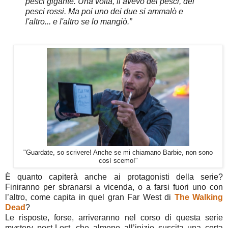
pesci gigante. Una volta, li avevo dei pesci, dei
pesci rossi. Ma poi uno dei due si ammalò e
l'altro... e l'altro se lo mangiò.”
"Guardate, so scrivere! Anche se mi chiamano Barbie, non sono
così scemo!"
È quanto capiterà anche ai protagonisti della serie?
Finiranno per sbranarsi a vicenda, o a farsi fuori uno con
l’altro, come capita in quel gran Far West di
The Walking
Dead
?
Le risposte, forse, arriveranno nel corso di questa serie
mystery post-Lost, che almeno all’inizio suscita una certa