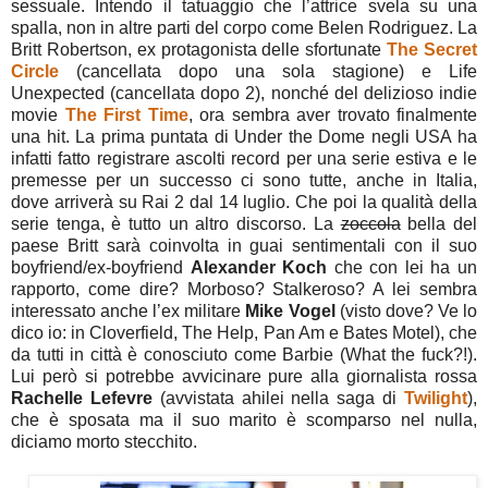
sessuale. Intendo il tatuaggio che l’attrice svela su una
spalla, non in altre parti del corpo come Belen Rodriguez. La
Britt Robertson, ex protagonista delle sfortunate
The Secret
Circle
(cancellata dopo una sola stagione) e Life
Unexpected (cancellata dopo 2), nonché del delizioso indie
movie
The First Time
, ora sembra aver trovato finalmente
una hit. La prima puntata di Under the Dome negli USA ha
infatti fatto registrare ascolti record per una serie estiva e le
premesse per un successo ci sono tutte, anche in Italia,
dove arriverà su Rai 2 dal 14 luglio. Che poi la qualità della
serie tenga, è tutto un altro discorso. La
zoccola
bella del
paese Britt sarà coinvolta in guai sentimentali con il suo
boyfriend/ex-boyfriend
Alexander Koch
che con lei ha un
rapporto, come dire? Morboso? Stalkeroso? A lei sembra
interessato anche l’ex militare
Mike Vogel
(visto dove? Ve lo
dico io: in Cloverfield, The Help, Pan Am e Bates Motel), che
da tutti in città è conosciuto come Barbie (What the fuck?!).
Lui però si potrebbe avvicinare pure alla giornalista rossa
Rachelle Lefevre
(avvistata ahilei nella saga di
Twilight
),
che è sposata ma il suo marito è scomparso nel nulla,
diciamo morto stecchito.