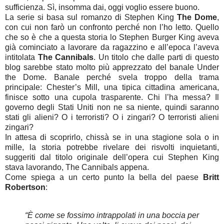
sufficienza. Sì, insomma dai, oggi voglio essere buono.
La serie si basa sul romanzo di Stephen King
The Dome
,
con cui non farò un confronto perché non l’ho letto. Quello
che so è che a questa storia lo Stephen Burger King aveva
già cominciato a lavorare da ragazzino e all’epoca l’aveva
intitolata
The Cannibals
. Un titolo che dalle parti di questo
blog sarebbe stato molto più apprezzato del banale Under
the Dome. Banale perché svela troppo della trama
principale: Chester’s Mill, una tipica cittadina americana,
finisce sotto una cupola trasparente. Chi l’ha messa? Il
governo degli Stati Uniti non ne sa niente, quindi saranno
stati gli alieni? O i terroristi? O i zingari? O terroristi alieni
zingari?
In attesa di scoprirlo, chissà se in una stagione sola o in
mille, la storia potrebbe rivelare dei risvolti inquietanti,
suggeriti dal titolo originale dell’opera cui Stephen King
stava lavorando, The Cannibals appena.
Come spiega a un certo punto la bella del paese
Britt
Robertson
:
“È come se fossimo intrappolati in una boccia per