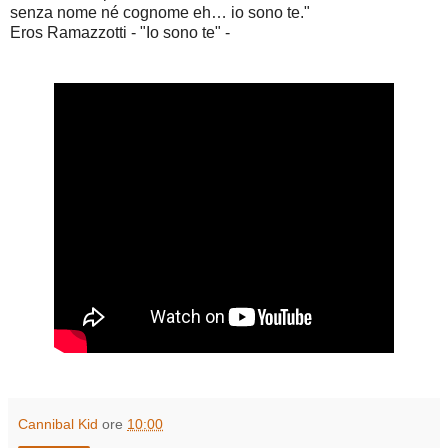
senza nome né cognome eh… io sono te."
Eros Ramazzotti - "Io sono te" -
Cannibal Kid
ore
10:00