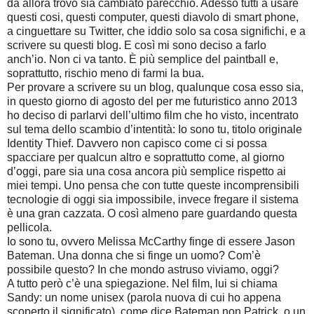
da allora trovo sia cambiato parecchio. Adesso tutti a usare
questi cosi, questi computer, questi diavolo di smart phone,
a cinguettare su Twitter, che iddio solo sa cosa significhi, e a
scrivere su questi blog. E così mi sono deciso a farlo
anch’io. Non ci va tanto. È più semplice del paintball e,
soprattutto, rischio meno di farmi la bua.
Per provare a scrivere su un blog, qualunque cosa esso sia,
in questo giorno di agosto del per me futuristico anno 2013
ho deciso di parlarvi dell’ultimo film che ho visto, incentrato
sul tema dello scambio d’intentità: Io sono tu, titolo originale
Identity Thief. Davvero non capisco come ci si possa
spacciare per qualcun altro e soprattutto come, al giorno
d’oggi, pare sia una cosa ancora più semplice rispetto ai
miei tempi. Uno pensa che con tutte queste incomprensibili
tecnologie di oggi sia impossibile, invece fregare il sistema
è una gran cazzata. O così almeno pare guardando questa
pellicola.
Io sono tu, ovvero Melissa McCarthy finge di essere Jason
Bateman. Una donna che si finge un uomo? Com’è
possibile questo? In che mondo astruso viviamo, oggi?
A tutto però c’è una spiegazione. Nel film, lui si chiama
Sandy: un nome unisex (parola nuova di cui ho appena
scoperto il significato), come dice Bateman non Patrick, o un