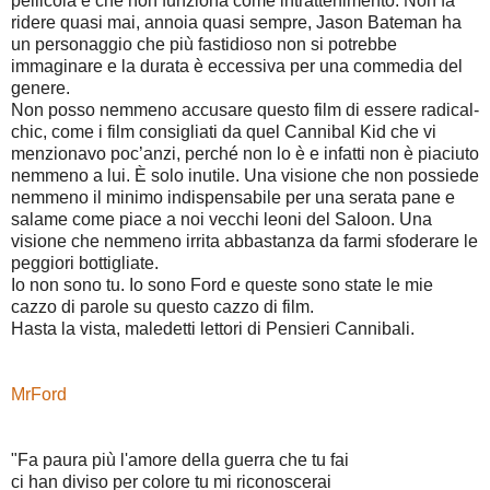
pellicola è che non funziona come intrattenimento. Non fa
ridere quasi mai, annoia quasi sempre, Jason Bateman ha
un personaggio che più fastidioso non si potrebbe
immaginare e la durata è eccessiva per una commedia del
genere.
Non posso nemmeno accusare questo film di essere radical-
chic, come i film consigliati da quel Cannibal Kid che vi
menzionavo poc’anzi, perché non lo è e infatti non è piaciuto
nemmeno a lui. È solo inutile. Una visione che non possiede
nemmeno il minimo indispensabile per una serata pane e
salame come piace a noi vecchi leoni del Saloon. Una
visione che nemmeno irrita abbastanza da farmi sfoderare le
peggiori bottigliate.
Io non sono tu. Io sono Ford e queste sono state le mie
cazzo di parole su questo cazzo di film.
Hasta la vista, maledetti lettori di Pensieri Cannibali.
MrFord
"Fa paura più l'amore della guerra che tu fai
ci han diviso per colore tu mi riconoscerai