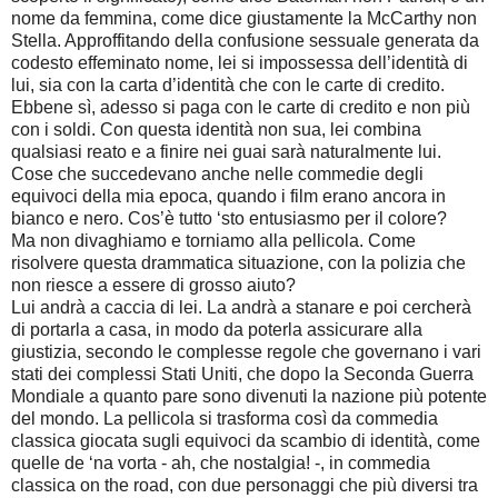
nome da femmina, come dice giustamente la McCarthy non
Stella. Approffitando della confusione sessuale generata da
codesto effeminato nome, lei si impossessa dell’identità di
lui, sia con la carta d’identità che con le carte di credito.
Ebbene sì, adesso si paga con le carte di credito e non più
con i soldi. Con questa identità non sua, lei combina
qualsiasi reato e a finire nei guai sarà naturalmente lui.
Cose che succedevano anche nelle commedie degli
equivoci della mia epoca, quando i film erano ancora in
bianco e nero. Cos’è tutto ‘sto entusiasmo per il colore?
Ma non divaghiamo e torniamo alla pellicola. Come
risolvere questa drammatica situazione, con la polizia che
non riesce a essere di grosso aiuto?
Lui andrà a caccia di lei. La andrà a stanare e poi cercherà
di portarla a casa, in modo da poterla assicurare alla
giustizia, secondo le complesse regole che governano i vari
stati dei complessi Stati Uniti, che dopo la Seconda Guerra
Mondiale a quanto pare sono divenuti la nazione più potente
del mondo. La pellicola si trasforma così da commedia
classica giocata sugli equivoci da scambio di identità, come
quelle de ‘na vorta - ah, che nostalgia! -, in commedia
classica on the road, con due personaggi che più diversi tra