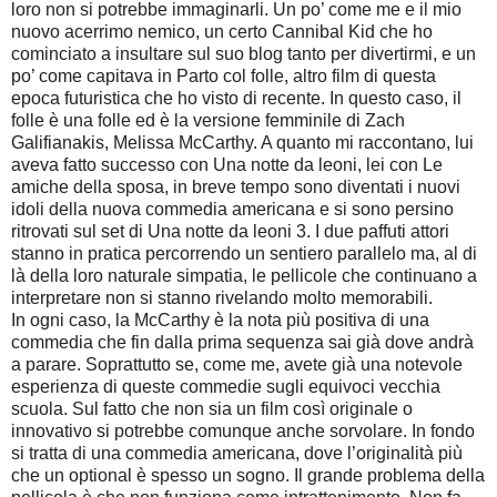
loro non si potrebbe immaginarli. Un po’ come me e il mio
nuovo acerrimo nemico, un certo Cannibal Kid che ho
cominciato a insultare sul suo blog tanto per divertirmi, e un
po’ come capitava in Parto col folle, altro film di questa
epoca futuristica che ho visto di recente. In questo caso, il
folle è una folle ed è la versione femminile di Zach
Galifianakis, Melissa McCarthy. A quanto mi raccontano, lui
aveva fatto successo con Una notte da leoni, lei con Le
amiche della sposa, in breve tempo sono diventati i nuovi
idoli della nuova commedia americana e si sono persino
ritrovati sul set di Una notte da leoni 3. I due paffuti attori
stanno in pratica percorrendo un sentiero parallelo ma, al di
là della loro naturale simpatia, le pellicole che continuano a
interpretare non si stanno rivelando molto memorabili.
In ogni caso, la McCarthy è la nota più positiva di una
commedia che fin dalla prima sequenza sai già dove andrà
a parare. Soprattutto se, come me, avete già una notevole
esperienza di queste commedie sugli equivoci vecchia
scuola. Sul fatto che non sia un film così originale o
innovativo si potrebbe comunque anche sorvolare. In fondo
si tratta di una commedia americana, dove l’originalità più
che un optional è spesso un sogno. Il grande problema della