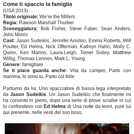
Come ti spaccio la famiglia
(USA 2013)
Titolo originale:
We’re the Millers
Regia:
Rawson Marshall Thurber
Sceneggiatura:
Bob Fisher, Steve Faber, Sean Anders,
John Morris
Cast:
Jason Sudeikis, Jennifer Aniston, Emma Roberts, Will
Poulter, Ed Helms, Nick Offerman, Kathryn Hahn, Molly C.
Quinn, Ken Marino, Laura-Leigh, Tomer Sisley, Matthew
Willig, Thomas Lennon, Mark L. Young
Genere:
famigliare
Se ti piace guarda anche:
Vita da camper, Parto con
mamma, Io sono tu, Parto col folle
Partiamo da lui. Uno spacciatore di bassa lega interpretato
da
Jason Sudeikis
. Un Jason Sudeikis che finalmente mi
ha convinto in pieno, dopo una serie di prove scialbe in cui
lo confondevo con
Ed Helms
di Una notte da leoni, pure lui
qui presente, nelle vesti del suo boss.