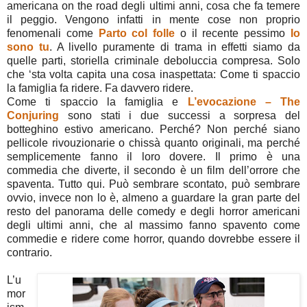
americana on the road degli ultimi anni, cosa che fa temere
il peggio. Vengono infatti in mente cose non proprio
fenomenali come
Parto col folle
o il recente pessimo
Io
sono tu
. A livello puramente di trama in effetti siamo da
quelle parti, storiella criminale deboluccia compresa. Solo
che ‘sta volta capita una cosa inaspettata: Come ti spaccio
la famiglia fa ridere. Fa davvero ridere.
Come ti spaccio la famiglia e
L’evocazione – The
Conjuring
sono stati i due successi a sorpresa del
botteghino estivo americano. Perché? Non perché siano
pellicole rivouzionarie o chissà quanto originali, ma perché
semplicemente fanno il loro dovere. Il primo è una
commedia che diverte, il secondo è un film dell’orrore che
spaventa. Tutto qui. Può sembrare scontato, può sembrare
ovvio, invece non lo è, almeno a guardare la gran parte del
resto del panorama delle comedy e degli horror americani
degli ultimi anni, che al massimo fanno spavento come
commedie e ridere come horror, quando dovrebbe essere il
contrario.
L’u
mor