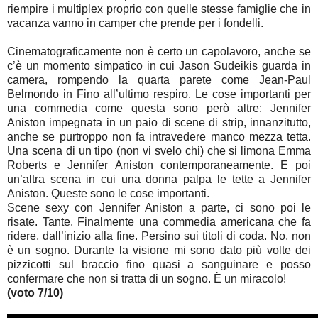
riempire i multiplex proprio con quelle stesse famiglie che in
vacanza vanno in camper che prende per i fondelli.
Cinematograficamente non è certo un capolavoro, anche se
c’è un momento simpatico in cui Jason Sudeikis guarda in
camera, rompendo la quarta parete come Jean-Paul
Belmondo in Fino all’ultimo respiro. Le cose importanti per
una commedia come questa sono però altre: Jennifer
Aniston impegnata in un paio di scene di strip, innanzitutto,
anche se purtroppo non fa intravedere manco mezza tetta.
Una scena di un tipo (non vi svelo chi) che si limona Emma
Roberts e Jennifer Aniston contemporaneamente. E poi
un’altra scena in cui una donna palpa le tette a Jennifer
Aniston. Queste sono le cose importanti.
Scene sexy con Jennifer Aniston a parte, ci sono poi le
risate. Tante. Finalmente una commedia americana che fa
ridere, dall’inizio alla fine. Persino sui titoli di coda. No, non
è un sogno. Durante la visione mi sono dato più volte dei
pizzicotti sul braccio fino quasi a sanguinare e posso
confermare che non si tratta di un sogno. È un miracolo!
(voto 7/10)