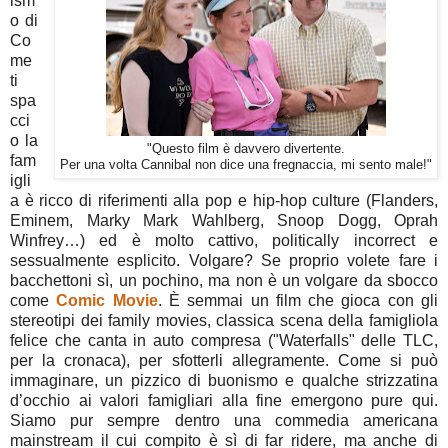
ism
o di
Co
me
ti
spa
cci
o la
"Questo film è davvero divertente.
fam
Per una volta Cannibal non dice una fregnaccia, mi sento male!"
igli
a è ricco di riferimenti alla pop e hip-hop culture (Flanders,
Eminem, Marky Mark Wahlberg, Snoop Dogg, Oprah
Winfrey…) ed è molto cattivo, politically incorrect e
sessualmente esplicito. Volgare? Se proprio volete fare i
bacchettoni sì, un pochino, ma non è un volgare da sbocco
come
Comic Movie
. È semmai un film che gioca con gli
stereotipi dei family movies, classica scena della famigliola
felice che canta in auto compresa ("Waterfalls" delle TLC,
per la cronaca), per sfotterli allegramente. Come si può
immaginare, un pizzico di buonismo e qualche strizzatina
d’occhio ai valori famigliari alla fine emergono pure qui.
Siamo pur sempre dentro una commedia americana
mainstream il cui compito è sì di far ridere, ma anche di