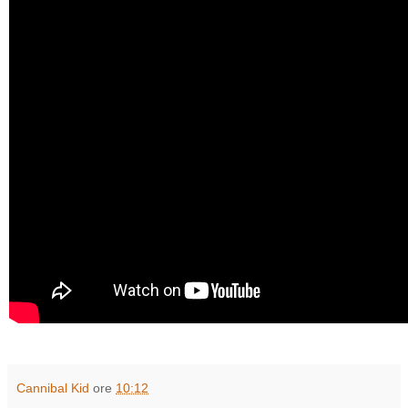
Cannibal Kid
ore
10:12