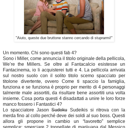
"Aiuto, queste due bruttone stanno cercando di stuprarmi!"
Un momento. Chi sono questi fab 4?
Sono i Miller, come annuncia il titolo originale della pellicola,
We’re the Millers. Se oltre al Fantacalcio esistesse un
Fantacinema, io li acquisterei tutti e 4. La pellicola arrivata
sul nostro suolo con il solito titolo scemo spacciato per
titolone divertente, ovvero Come ti spaccio la famiglia,
funziona e se funziona è proprio per merito di 4 personaggi
talmente male assortiti, da risultare bene assortiti una volta
insieme. Cosa porta questi 4 disadattati a unire le loro forze
manco fossero i Fantastici 4?
Lo spacciatore Jason
Sudoku
Sudeikis si ritrova con la
merda fino al collo perché deve dei soldi al suo boss. Questi
allora gli propone in cambio un “lavoretto” semplice
semplice: smerciare 2 tonnellate di marijuana dal Messico