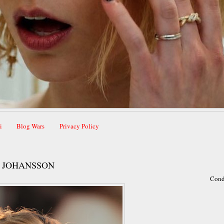
i
Blog Wars
Privacy Policy
T JOHANSSON
Cond