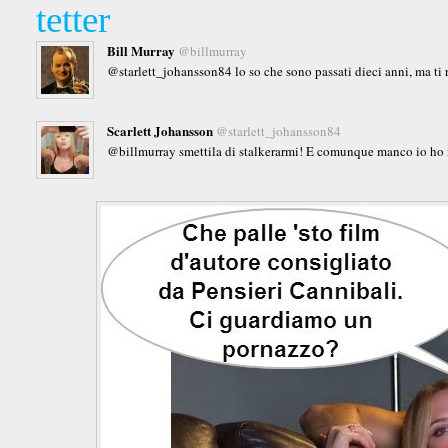
tetter
Bill Murray
@billmurray
@starlett_johansson84 lo so che sono passati dieci anni, ma ti 
Scarlett Johansson
@starlett_johansson84
@billmurray smettila di stalkerarmi! E comunque manco io ho m