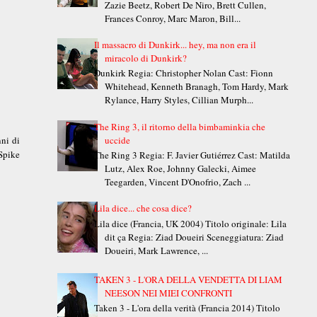
Zazie Beetz, Robert De Niro, Brett Cullen,
Frances Conroy, Marc Maron, Bill...
Il massacro di Dunkirk... hey, ma non era il
miracolo di Dunkirk?
Dunkirk Regia: Christopher Nolan Cast: Fionn
Whitehead, Kenneth Branagh, Tom Hardy, Mark
Rylance, Harry Styles, Cillian Murph...
The Ring 3, il ritorno della bimbaminkia che
nni di
uccide
 Spike
The Ring 3 Regia: F. Javier Gutiérrez Cast: Matilda
Lutz, Alex Roe, Johnny Galecki, Aimee
Teegarden, Vincent D'Onofrio, Zach ...
Lila dice... che cosa dice?
Lila dice (Francia, UK 2004) Titolo originale: Lila
dit ça Regia: Ziad Doueiri Sceneggiatura: Ziad
Doueiri, Mark Lawrence, ...
TAKEN 3 - L'ORA DELLA VENDETTA DI LIAM
NEESON NEI MIEI CONFRONTI
Taken 3 - L'ora della verità (Francia 2014) Titolo