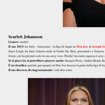
Scarlett Johansson
Genere:
starlett
Il suo 2013:
Don Jon
Joseph G
ha fatto - benissimo - la figa di legno in
di
Janet Leigh, ha fatto l'aliena nuda in Under the Skin, presentato a Venezia
Jonze, cui ha prestato solo la sua sexy voce. Perché 'sta santa ragazza è sex
Se ti piace lei, ti potrebbero piacere anche:
Imogen Poots, Amber Heard, Ka
È in classifica:
perché, per quanto in Don Jon facesse la parte della figa di le
Il suo discorso di ringraziamento:
vedi foto sotto