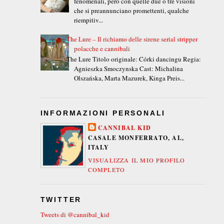
fenomenali, però con quelle due o tre visioni
che si preannunciano promettenti, qualche
riempitiv...
The Lure – Il richiamo delle sirene serial stripper
polacche e cannibali
The Lure Titolo originale: Córki dancingu Regia:
Agnieszka Smoczynska Cast: Michalina
Olszańska, Marta Mazurek, Kinga Preis...
INFORMAZIONI PERSONALI
CANNIBAL KID
CASALE MONFERRATO, AL,
ITALY
VISUALIZZA IL MIO PROFILO
COMPLETO
TWITTER
Tweets di @cannibal_kid