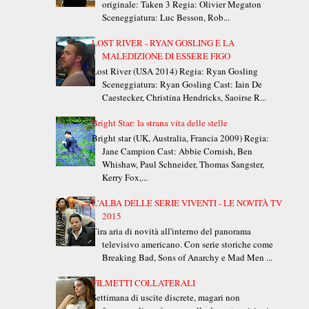
originale: Taken 3 Regia: Olivier Megaton
Sceneggiatura: Luc Besson, Rob...
LOST RIVER - RYAN GOSLING E LA
MALEDIZIONE DI ESSERE FIGO
Lost River (USA 2014) Regia: Ryan Gosling
Sceneggiatura: Ryan Gosling Cast: Iain De
Caestecker, Christina Hendricks, Saoirse R...
Bright Star: la strana vita delle stelle
Bright star (UK, Australia, Francia 2009) Regia:
Jane Campion Cast: Abbie Cornish, Ben
Whishaw, Paul Schneider, Thomas Sangster,
Kerry Fox,...
L'ALBA DELLE SERIE VIVENTI - LE NOVITÀ TV
2015
Tira aria di novità all'interno del panorama
televisivo americano. Con serie storiche come
Breaking Bad, Sons of Anarchy e Mad Men ...
FILMETTI COLLATERALI
Settimana di uscite discrete, magari non