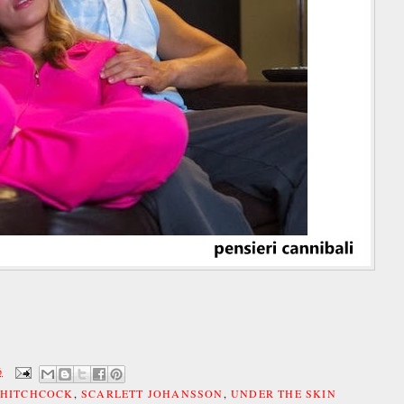
6
HITCHCOCK
,
SCARLETT JOHANSSON
,
UNDER THE SKIN