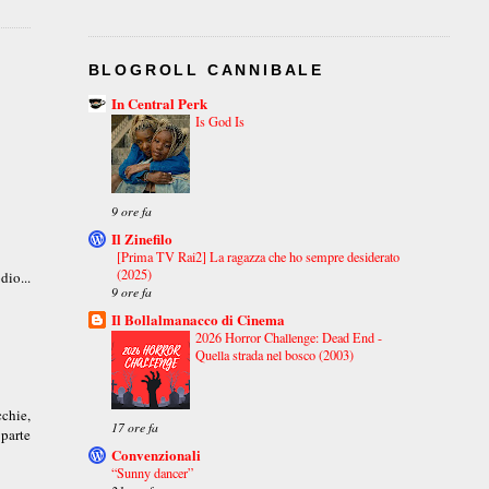
BLOGROLL CANNIBALE
In Central Perk
Is God Is
9 ore fa
Il Zinefilo
[Prima TV Rai2] La ragazza che ho sempre desiderato
(2025)
dio...
9 ore fa
Il Bollalmanacco di Cinema
2026 Horror Challenge: Dead End -
Quella strada nel bosco (2003)
cchie,
17 ore fa
 parte
Convenzionali
“Sunny dancer”