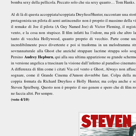
bomba sexy della pellicola. Peccato solo che sia sexy quanto… Tom Hanks. 
Al di là di questa accoppiata/scoppiata Dreyfuss/Hunter, raccontare una stor
protagonista un pilota di aerei antincendio non è proprio il massimo della v
il remake di Joe il pilota (A Guy Named Joe) di Victor Fleming, il regist
vento, e la cosa non stupisce. Il film infatti ha l’odore, ma più che altro 
tanto di vecchia Hollywood, quanto proprio di vecchio. Parte come u
incredibilmente poco divertente e poi si trasforma in un melodramma st
sovrannaturale alla Ghost che anziché strappare lacrime strappa solo sosp
Audrey Hepburn
Persino
, qui alla sua ultima apparizione su grande scherm
in versione angelica a trascinare la visione dall’inferno al paradiso cinemato
A differenza di film come i citati Via col vento e Ghost, Always non affasc
sognare, come il Grande Cinema d’Amore dovrebbe fare. Colpa della mal
coppia formata da Richard Dreyfuss e Holly Hunter, ma colpa anche e so
Steven Spielberg. Questo non è proprio il suo genere e spero che di film r
ne faccia altri. Per sempre.
(voto 4/10)