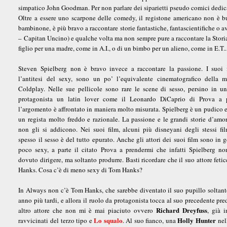
simpatico John Goodman. Per non parlare dei siparietti pseudo comici dedica
Oltre a essere uno scarpone delle comedy, il registone americano non è
bambinone, è più bravo a raccontare storie fantastiche, fantascientifiche o a
– Capitan Uncino) e qualche volta ma non sempre pure a raccontare la Storia 
figlio per una madre, come in A.I., o di un bimbo per un alieno, come in E.T..
Steven Spielberg non è bravo invece a raccontare la passione. I suoi 
l’antitesi del sexy, sono un po’ l’equivalente cinematografico della m
Coldplay. Nelle sue pellicole sono rare le scene di sesso, persino in u
protagonista un latin lover come il Leonardo DiCaprio di Prova a 
l’argomento è affrontato in maniera molto misurata. Spielberg è un pudico 
un regista molto freddo e razionale. La passione e le grandi storie d’am
non gli si addicono. Nei suoi film, alcuni più disneyani degli stessi fi
spesso il sesso è del tutto epurato. Anche gli attori dei suoi film sono in 
poco sexy, a parte il citato Prova a prendermi che infatti Spielberg n
dovuto dirigere, ma soltanto produrre. Basti ricordare che il suo attore feti
Hanks. Cosa c’è di meno sexy di Tom Hanks?
In Always non c’è Tom Hanks, che sarebbe diventato il suo pupillo soltan
anno più tardi, e allora il ruolo da protagonista tocca al suo precedente pred
Richard Dreyfuss
altro attore che non mi è mai piaciuto ovvero
, già i
Lo squalo
Holly Hunter
ravvicinati del terzo tipo e
. Al suo fianco, una
nel