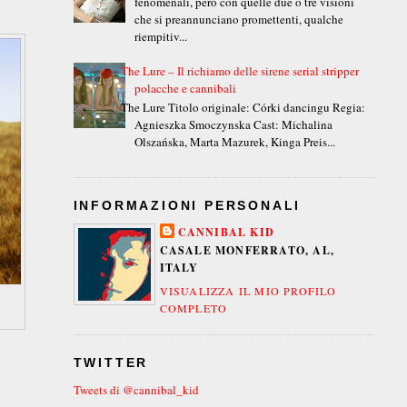
fenomenali, però con quelle due o tre visioni
che si preannunciano promettenti, qualche
riempitiv...
The Lure – Il richiamo delle sirene serial stripper
polacche e cannibali
The Lure Titolo originale: Córki dancingu Regia:
Agnieszka Smoczynska Cast: Michalina
Olszańska, Marta Mazurek, Kinga Preis...
INFORMAZIONI PERSONALI
CANNIBAL KID
CASALE MONFERRATO, AL,
ITALY
VISUALIZZA IL MIO PROFILO
COMPLETO
TWITTER
Tweets di @cannibal_kid