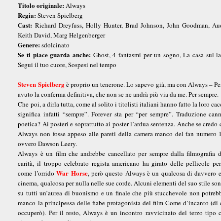
Titolo originale:
Always
Regia:
Steven Spielberg
Cast:
Richard Dreyfuss, Holly Hunter, Brad Johnson, John Goodman, Au
Keith David, Marg Helgenberger
Genere:
sdolcinato
Se ti piace guarda anche:
Ghost, 4 fantasmi per un sogno, La casa sul l
Segui il tuo cuore, Sospesi nel tempo
Steven Spielberg
è proprio un tenerone. Lo sapevo già, ma con Always – Pe
avuto la conferma definitiva, che non se ne andrà più via da me. Per sempre.
Che poi, a dirla tutta, come al solito i titolisti italiani hanno fatto la loro c
significa infatti “sempre”. Forever sta per “per sempre”. Traduzione cann
poetica? Ai posteri e soprattutto ai poster l’ardua sentenza. Anche se credo c
Always non fosse appeso alle pareti della camera manco del fan numero 1
ovvero Dawson Leery.
Always è un film che andrebbe cancellato per sempre dalla filmografia de
carità, il troppo celebrato regista americano ha girato delle pellicole pe
War Horse
come l’orrido
, però questo Always è un qualcosa di davvero e
cinema, qualcosa per nulla nelle sue corde. Alcuni elementi del suo stile son
su tutti un’aurea di buonismo e un finale che più stucchevole non potre
manco la principessa delle fiabe protagonista del film Come d’incanto (di 
occuperò). Per il resto, Always è un incontro ravvicinato del terzo tipo 