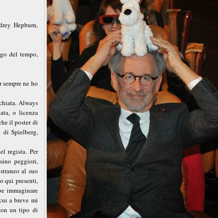
drey Hepburn,
ago del tempo,
r sempre ne ho
acchiata. Always
ata, o licenza
he il poster di
 di Spielberg,
l regista. Per
rsino peggiori,
straneo al suo
o qui presenti,
bbe immaginare
cui a breve mi
con un tipo di