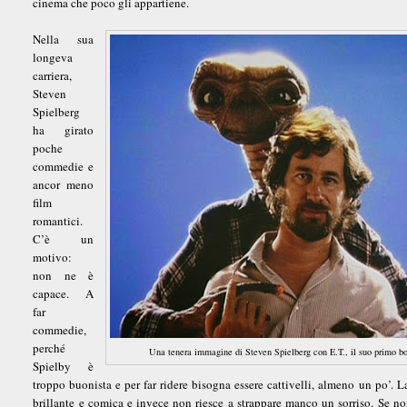
cinema che poco gli appartiene.
Nella sua
longeva
carriera,
Steven
Spielberg
ha girato
poche
commedie e
ancor meno
film
romantici.
C’è un
motivo:
non ne è
capace. A
far
commedie,
perché
Una tenera immagine di Steven Spielberg con E.T., il suo primo bo
Spielby è
troppo buonista e per far ridere bisogna essere cattivelli, almeno un po’. 
brillante e comica e invece non riesce a strappare manco un sorriso. Se non