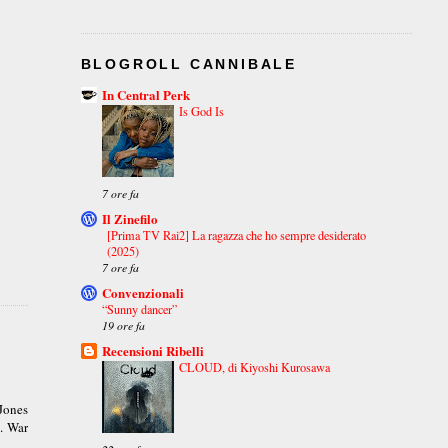
BLOGROLL CANNIBALE
In Central Perk
Is God Is
7 ore fa
Il Zinefilo
[Prima TV Rai2] La ragazza che ho sempre desiderato
(2025)
7 ore fa
Convenzionali
“Sunny dancer”
19 ore fa
Recensioni Ribelli
CLOUD, di Kiyoshi Kurosawa
 Jones
.. War