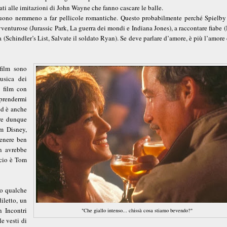
ti alle imitazioni di John Wayne che fanno cascare le balle.
 buono nemmeno a far pellicole romantiche. Questo probabilmente perché Spielby
vventurose (Jurassic Park, La guerra dei mondi e Indiana Jones), a raccontare fiabe
(Schindler’s List, Salvate il soldato Ryan). Se deve parlare d’amore, è più l’amore
film sono
usica dei
n film con
prendermi
ed è anche
ore dunque
lm Disney,
genere ben
on avrebbe
ccio è Tom
to qualche
iletto, un
n Incontri
"Che giallo intenso... chissà cosa stiamo bevendo?"
le vesti di