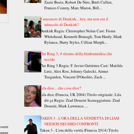
Zazie Beetz, Robert De Niro, Brett Cullen,
Frances Conroy, Marc Maron, Bill...
Il massacro di Dunkirk... hey, ma non era il
miracolo di Dunkirk?
Dunkirk Regia: Christopher Nolan Cast: Fionn
Whitehead, Kenneth Branagh, Tom Hardy, Mark
Rylance, Harry Styles, Cillian Murph...
The Ring 3, il ritorno della bimbaminkia che
uccide
The Ring 3 Regia: F. Javier Gutiérrez Cast: Matilda
Lutz, Alex Roe, Johnny Galecki, Aimee
Teegarden, Vincent D'Onofrio, Zach ...
Lila dice... che cosa dice?
Lila dice (Francia, UK 2004) Titolo originale: Lila
dit ça Regia: Ziad Doueiri Sceneggiatura: Ziad
Doueiri, Mark Lawrence, ...
TAKEN 3 - L'ORA DELLA VENDETTA DI LIAM
NEESON NEI MIEI CONFRONTI
essere
Taken 3 - L'ora della verità (Francia 2014) Titolo
sempre