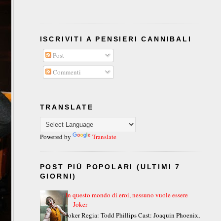
ISCRIVITI A PENSIERI CANNIBALI
Post
Commenti
TRANSLATE
Powered by
Translate
POST PIÙ POPOLARI (ULTIMI 7
GIORNI)
In questo mondo di eroi, nessuno vuole essere
Joker
Joker Regia: Todd Phillips Cast: Joaquin Phoenix,