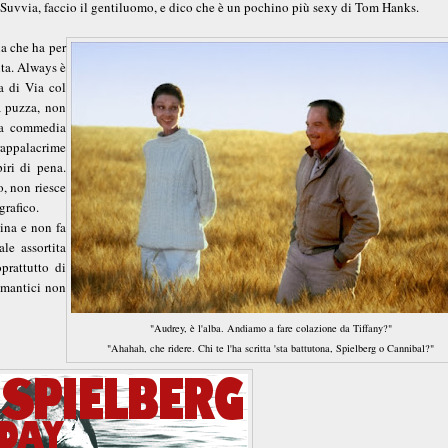
Suvvia, faccio il gentiluomo, e dico che è un pochino più sexy di Tom Hanks.
ia che ha per
ita. Always è
a di Via col
la puzza, non
na commedia
rappalacrime
iri di pena.
o, non riesce
grafico.
ina e non fa
e assortita
prattutto di
omantici non
"Audrey, è l'alba. Andiamo a fare colazione da Tiffany?"
"Ahahah, che ridere. Chi te l'ha scritta 'sta battutona, Spielberg o Cannibal?"