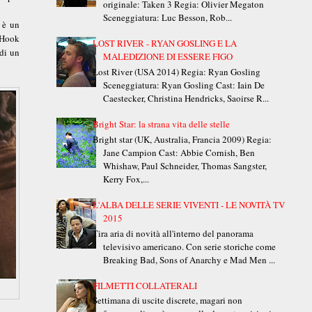
originale: Taken 3 Regia: Olivier Megaton
Sceneggiatura: Luc Besson, Rob...
 è un
 (Hook
LOST RIVER - RYAN GOSLING E LA
 di un
MALEDIZIONE DI ESSERE FIGO
Lost River (USA 2014) Regia: Ryan Gosling
Sceneggiatura: Ryan Gosling Cast: Iain De
Caestecker, Christina Hendricks, Saoirse R...
Bright Star: la strana vita delle stelle
Bright star (UK, Australia, Francia 2009) Regia:
Jane Campion Cast: Abbie Cornish, Ben
Whishaw, Paul Schneider, Thomas Sangster,
Kerry Fox,...
L'ALBA DELLE SERIE VIVENTI - LE NOVITÀ TV
2015
Tira aria di novità all'interno del panorama
televisivo americano. Con serie storiche come
Breaking Bad, Sons of Anarchy e Mad Men ...
FILMETTI COLLATERALI
Settimana di uscite discrete, magari non