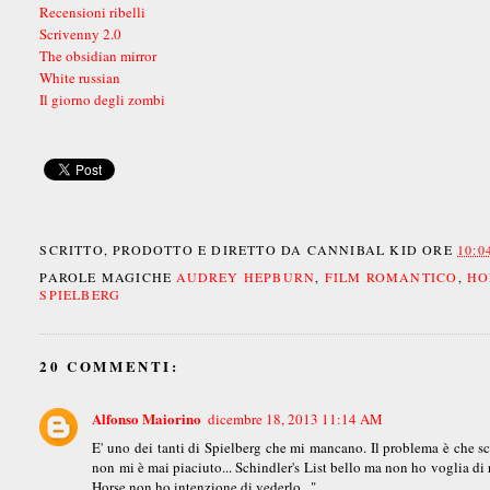
Recensioni ribelli
Scrivenny 2.0
The obsidian mirror
White russian
Il giorno degli zombi
SCRITTO, PRODOTTO E DIRETTO DA
CANNIBAL KID
ORE
10:0
PAROLE MAGICHE
AUDREY HEPBURN
,
FILM ROMANTICO
,
HO
SPIELBERG
20 COMMENTI:
Alfonso Maiorino
dicembre 18, 2013 11:14 AM
E' uno dei tanti di Spielberg che mi mancano. Il problema è che scorr
non mi è mai piaciuto... Schindler's List bello ma non ho voglia di 
Horse non ho intenzione di vederlo..."