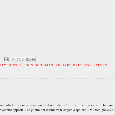
4
LLY HUNTER
,
JOHN GOODMAN
,
RICHARD DREYFUSS
,
STEVEN
endo la lista nello scegliere il film ho detto "no... no... no... già visto... Indiana
rivederlo apposta... La guerra dei mondi mi fa cagare a spruzzo... Munich già visto.