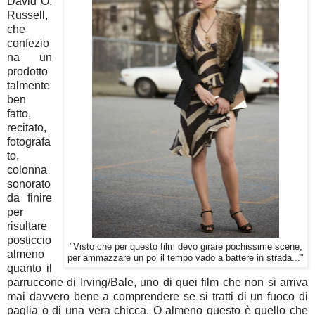
David O.
Russell,
che
confezio
na un
prodotto
talmente
ben
fatto,
recitato,
fotografa
to,
colonna
sonorato
da finire
per
risultare
posticcio
"Visto che per questo film devo girare pochissime scene,
almeno
per ammazzare un po' il tempo vado a battere in strada..."
quanto il
parruccone di Irving/Bale, uno di quei film che non si arriva
mai davvero bene a comprendere se si tratti di un fuoco di
paglia o di una vera chicca. O almeno questo è quello che