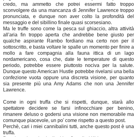
credo, ma ammetto che potrei essermi fatto troppo
sconvolgere da una mancanza di Jennifer Lawrence troppo
pronunciata, e dunque non aver colto la profondità del
messaggio e del sibillino finale quasi scorsesiano.
Ma le truffe sono come la pesca sul ghiaccio, altra attività
all'aria fin troppo aperta che andrebbe bene giusto per
qualche aspirante Rambo fordiano ma certo non per il
sottoscritto, e basta voltare le spalle un momento per finire a
mollo a fare compagnia alla fauna ittica di un lago
nordamericano, cosa che, date le temperature di questo
periodo, potrebbe essere piuttosto nociva per la salute.
Dunque questo American Hustle potrebbe rivelarsi una bella
confezione vuota oppure una discreta visione, per quanto
sia presente più una Amy Adams che non una Jennifer
Lawrence.
Come in ogni truffa che si rispetti, dunque, starà allo
spettatore decidere se farsi infinocchiare per benino,
rimanere deluso o godersi una visione non memorabile ma
comunque piacevole, un po' come rispetto a questo post.
Perchè, cari i miei cannibalini tutti, anche questo post è una
truffa.