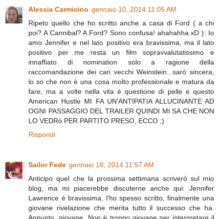
Alessia Carmicino
gennaio 10, 2014 11:05 AM
Ripeto quello che ho scritto anche a casa di Ford ( a chi
poi? A Cannibal? A Ford? Sono confusa! ahahahha xD ): Io
amo Jennifer e nel lato positivo era bravissima, ma il lato
positivo per me resta un film sopravvalutatissimo e
innaffiato di nomination solo a ragione della
raccomandazione dei cari vecchi Weinstein...sarò sincera,
lo so che non è una cosa molto professionale e matura da
fare, ma a volte nella vita è questione di pelle e questo
American Hustle MI FA UN'ANTIPATIA ALLUCINANTE AD
OGNI PASSAGGIO DEL TRAILER QUINDI MI SA CHE NON
LO VEDRò PER PARTITO PRESO, ECCO ;)
Rispondi
Sailor Fede
gennaio 10, 2014 11:57 AM
Anticipo quel che la prossima settimana scriverò sul mio
blog, ma mi piacerebbe discuterne anche qui: Jennifer
Lawrence è bravissima, l'ho spesso scritto, finalmente una
giovane rivelazione che merita tutto il successo che ha.
Appunto, giovane. Non è troppo giovane per interpretare il