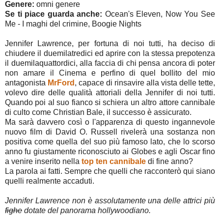
Genere:
omni genere
Se ti piace guarda anche:
Ocean's Eleven, Now You See
Me - I maghi del crimine, Boogie Nights
Jennifer Lawrence, per fortuna di noi tutti, ha deciso di
chiudere il duemilatredici ed aprire con la stessa prepotenza
il duemilaquattordici, alla faccia di chi pensa ancora di poter
non amare il Cinema e perfino di quel bollito del mio
antagonista
MrFord
, capace di rinsavire alla vista delle tette,
volevo dire delle qualità attoriali della Jennifer di noi tutti.
Quando poi al suo fianco si schiera un altro attore cannibale
di culto come Christian Bale, il successo è assicurato.
Ma sarà davvero così o l'apparenza di questo ingannevole
nuovo film di David O. Russell rivelerà una sostanza non
positiva come quella del suo più famoso lato, che lo scorso
anno fu giustamente riconosciuto ai Globes e agli Oscar fino
a venire inserito nella
top ten cannibale
di fine anno?
La parola ai fatti. Sempre che quelli che racconterò qui siano
quelli realmente accaduti.
Jennifer Lawrence non è assolutamente una delle attrici più
fighe
dotate del panorama hollywoodiano.