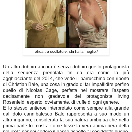
Sfida tra scollature: chi ha la meglio?
Un altro dubbio ancora è senza dubbio quello protagonista
della sequenza prenotata fin da ora come la più
agghiacciante del 2014, che vede il parrucchino con riporto
di Christian Bale, una cosa in grado di far impallidire perfino
quello di Nicolas Cage, perfetta nel mostrare l'aspetto
decisamente non gradevole del protagonista Irving
Rosenfeld, esperto, ovviamente, di truffe di ogni genere.
E lo stesso antieroe interpretato come sempre alla grande
dall'idolo cannibalesco Bale rappresenta a suo modo un
altro inganno, considerata la sua natura ambigua che nella
prima parte lo mostra come fosse la vera anima nera della
pellicola per poi cedere il passo rispetto al cosiddetto buono,