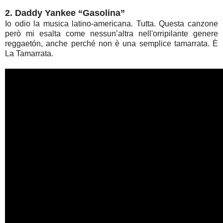
2. Daddy Yankee “Gasolina”
Io odio la musica latino-americana. Tutta. Questa canzone
però mi esalta come nessun’altra nell'orripilante genere
reggaetón, anche perché non è una semplice tamarrata. È
La Tamarrata.