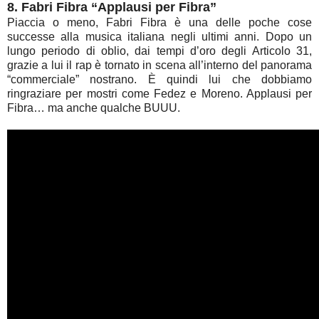
8. Fabri Fibra “Applausi per Fibra”
Piaccia o meno, Fabri Fibra è una delle poche cose
successe alla musica italiana negli ultimi anni. Dopo un
lungo periodo di oblio, dai tempi d’oro degli Articolo 31,
grazie a lui il rap è tornato in scena all’interno del panorama
“commerciale” nostrano. È quindi lui che dobbiamo
ringraziare per mostri come Fedez e Moreno. Applausi per
Fibra… ma anche qualche BUUU.