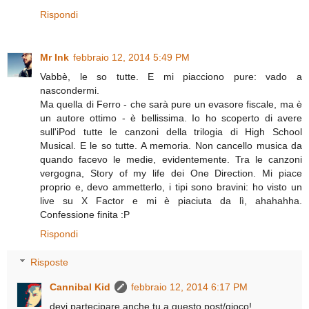
Rispondi
Mr Ink
febbraio 12, 2014 5:49 PM
Vabbè, le so tutte. E mi piacciono pure: vado a
nascondermi.
Ma quella di Ferro - che sarà pure un evasore fiscale, ma è
un autore ottimo - è bellissima. Io ho scoperto di avere
sull'iPod tutte le canzoni della trilogia di High School
Musical. E le so tutte. A memoria. Non cancello musica da
quando facevo le medie, evidentemente. Tra le canzoni
vergogna, Story of my life dei One Direction. Mi piace
proprio e, devo ammetterlo, i tipi sono bravini: ho visto un
live su X Factor e mi è piaciuta da lì, ahahahha.
Confessione finita :P
Rispondi
Risposte
Cannibal Kid
febbraio 12, 2014 6:17 PM
devi partecipare anche tu a questo post/gioco!