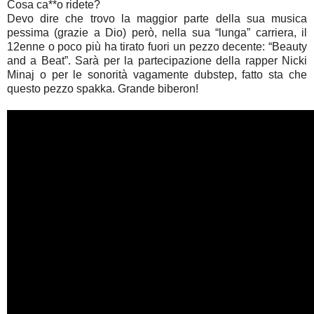
Cosa ca**o ridete?
Devo dire che trovo la maggior parte della sua musica
pessima (grazie a Dio) però, nella sua “lunga” carriera, il
12enne o poco più ha tirato fuori un pezzo decente: “Beauty
and a Beat”. Sarà per la partecipazione della rapper Nicki
Minaj o per le sonorità vagamente dubstep, fatto sta che
questo pezzo spakka. Grande biberon!