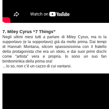
7. Miley Cyrus “7 Things”
Negli ultimi mesi tutti a parlare di Miley Cyrus, ma io la
supportavo (e la sopportavo) già da molto prima. Dai tempi
di Hannah Montana, sitcom spassosissima con il fratello
della protagonista che era un idolo, e dai suoi primi dischi
come “artista” vera e propria. Io sono un suo fan
bimbominkia della prima ora!
…lo so, non c’è un cazzo di cui vantarsi.