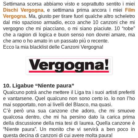
Settimana scorsa abbiamo visto e soprattutto sentito i miei
Dischi Vergogna
, e settimana prima ancora i miei
Film
Vergogna
. Ma, giusto per tirare fuori qualche altro scheletro
dal mio spazioso armadio, ecco anche 10 canzoni che mi
vergogno che mi piacciano, o mi siano piaciute. 10 “robe”
che a ragion di logica e buon senso non dovrei amare, ma
che amo o ho amato in un passato più o recente.
Ecco la mia blacklist delle Canzoni Vergogna!
10. Ligabue “Niente paura”
Qualcuno potrà anche mettere il Liga tra i suoi artisti preferiti
e vantarsene. Quel qualcuno non sono certo io. Io non l’ho
mai sopportato, non ai livelli del Blasco, ma quasi.
C’è però una sua canzone che adoro, che mi smuove
qualcosa dentro, che mi ha persino dato la carica prima
della discussione della mia tesi di laurea. Quella canzone è
“Niente paura”. Un monito che vi servirà a ben poco in
questa decina di canzoni di cui avere molta paura!