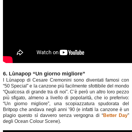
6. Lùnapop “Un giorno migliore”
I Lùnapop di Cesare Cremonini sono diventati famosi con
“50 Special” e la canzone più facilmente sfottibile del mondo
“Qualcosa di grande tra di noi”. C’è però un altro loro pezzo
più sfigato, almeno a livello di popolarità, che io preferivo:
“Un giorno migliore”, una scopiazzatura spudorata del
Britpop che andava negli anni ’90 (e infatti la canzone è un
plagio questo sì davvero senza vergogna di “
Better Day
”
degli Ocean Colour Scene).