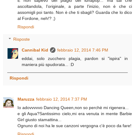
E non sapevo del plagio dei lunapop... ma sai che
ascoltandola, l'originale, a parte l'inizio, non è che ci
assomigli poi tanto. Non è che ti sbagli? Guarda che lo dico
al Fordone, neh!? ;)
Rispondi
Risposte
Cannibal Kid
febbraio 12, 2014 7:46 PM
eddai, solo zucchero plagia, pardon si "ispira" in
maniera più spudorata... :D
Rispondi
Maruzza
febbraio 12, 2014 7:37 PM
Io adovvvvvo Dancing Queen,non so perchè mi rigenera...
e gli Aqua?Santissimo cielo,mi era venuta in mente Barbie
Girl giusto stamattina...
Ognuno di noi ha le sue canzoni vergogna c'è poco da fare!
Rispondi