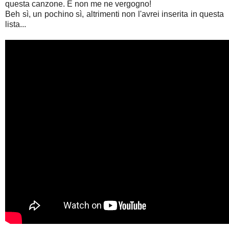
questa canzone. E non me ne vergogno!
Beh sì, un pochino sì, altrimenti non l'avrei inserita in questa
lista...