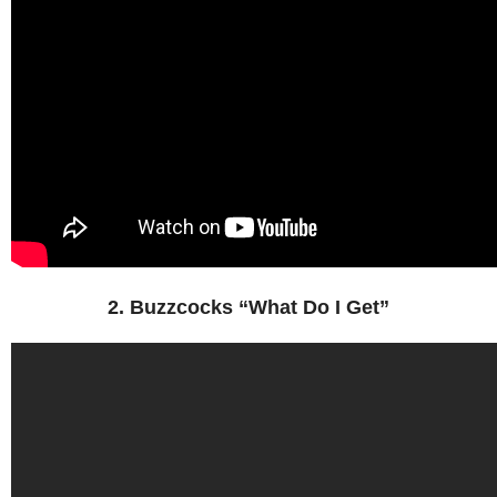
2. Buzzcocks “What Do I Get”