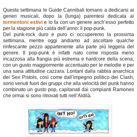
Questa settimana le Guide Cannibali tornano a dedicarsi ai
generi musicali, dopo la (lunga) parentesi dedicata ai
tormentoni estivi
e lo fa con un genere anch’esso perfetto
per la stagione più calda dell’anno: il pop-punk.
Del punk-rock duro e puro ci occuperemo la prossima
settimana, mentre oggi andiamo ad ascoltare qualche
rinfescante pezzo appartenente alla parte più leggera del
genere. Il pop-punk è infatti nato come risposta meno
incazzosa alla frangia più estrema e hardcore della scena,
con un gusto maggiormente accentuato per le melodie e per
una sana attitudine cazzara. Lontani dalla rabbia anarchica
dei Sex Pistols, così come dall’impegno politico dei Clash,
sono venuti fuori dei gruppi che alla velocità del punk hanno
combinato un gusto pop, capitanati dai compianti Ramones
che ormai si sono ritrovati tutti nell’Aldilà.