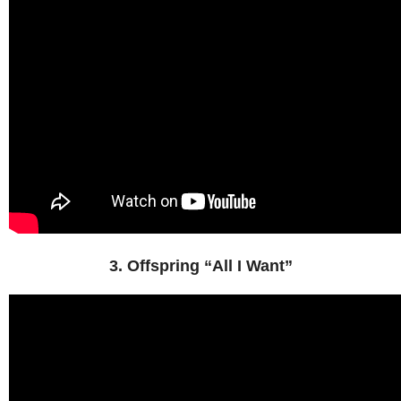
3. Offspring “All I Want”