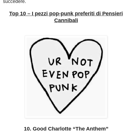
succedere.
Top 10 – I pezzi pop-punk preferiti di Pensieri
Cannibali
10. Good Charlotte “The Anthem”