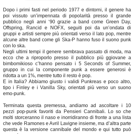
Dopo i primi fasti nel periodo 1977 e dintorni, il genere ha
poi vissuto un’impennata di popolarità presso il grande
pubblico negli anni ‘90 grazie a band come Green Day,
Offspring, Rancid e NOFX, seguiti poi da un’ondata di
gruppi e artisti sempre più orientati verso il lato pop, mentre
alcune altre band come gli Ska-P hanno fuso il suono punk
con lo ska.
Negli ultimi tempi il genere sembrava passato di moda, ma
ecco che a riproporlo presso il pubblico più ggiovane a
bimbomikioso c’hanno pensato i 5 Seconds of Summer,
gruppo in cui la componente punk a essere generosi è
ridotta a un 1%, mentre tutto il resto è pop.
E in Italia? Abbiamo giusto i validi Punkreas e poco altro,
tipo i Finley e i Vanilla Sky, orientati più verso un suono
emo-punk.
Terminata questa premessa, andiamo ad ascoltare i 10
pezzi pop-punk favoriti da Pensieri Cannibali. Lo so che
molti storceranno il naso e inorridiranno di fronte a una lista
che vede Ramones e Avril Lavigne insieme, ma d’altra parte
questa è la versione cannibale del mondo e qui tutto può