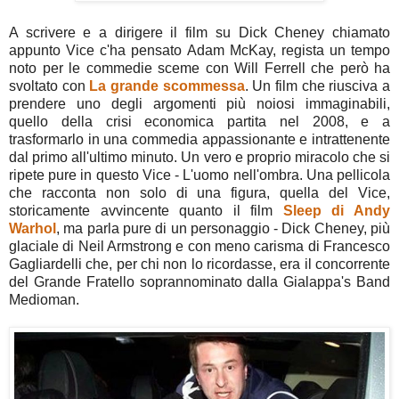
A scrivere e a dirigere il film su Dick Cheney chiamato
appunto Vice c'ha pensato Adam McKay, regista un tempo
noto per le commedie sceme con Will Ferrell che però ha
svoltato con
La grande scommessa
. Un film che riusciva a
prendere uno degli argomenti più noiosi immaginabili,
quello della crisi economica partita nel 2008, e a
trasformarlo in una commedia appassionante e intrattenente
dal primo all'ultimo minuto. Un vero e proprio miracolo che si
ripete pure in questo Vice - L'uomo nell'ombra. Una pellicola
che racconta non solo di una figura, quella del Vice,
storicamente avvincente quanto il film
Sleep di Andy
Warhol
, ma parla pure di un personaggio - Dick Cheney, più
glaciale di Neil Armstrong e con meno carisma di Francesco
Gagliardelli che, per chi non lo ricordasse, era il concorrente
del Grande Fratello soprannominato dalla Gialappa's Band
Medioman.