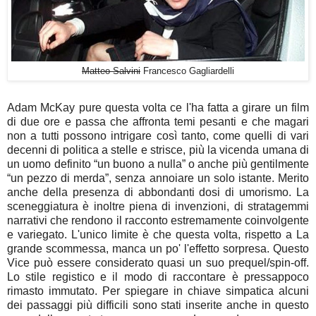
Matteo Salvini
Francesco Gagliardelli
Adam McKay pure questa volta ce l'ha fatta a girare un film
di due ore e passa che affronta temi pesanti e che magari
non a tutti possono intrigare così tanto, come quelli di vari
decenni di politica a stelle e strisce, più la vicenda umana di
un uomo definito “un buono a nulla” o anche più gentilmente
“un pezzo di merda”, senza annoiare un solo istante. Merito
anche della presenza di abbondanti dosi di umorismo. La
sceneggiatura è inoltre piena di invenzioni, di stratagemmi
narrativi che rendono il racconto estremamente coinvolgente
e variegato. L'unico limite è che questa volta, rispetto a La
grande scommessa, manca un po' l'effetto sorpresa. Questo
Vice può essere considerato quasi un suo prequel/spin-off.
Lo stile registico e il modo di raccontare è pressappoco
rimasto immutato. Per spiegare in chiave simpatica alcuni
dei passaggi più difficili sono stati inserite anche in questo