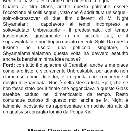
Beh, è la classica eccezione che conferma la regola.
Quanto al film Glass, anche questa potrebbe essere
l'eccezione ai soliti sequel, visto che è addirittura un sequel-
spin-off-crossover di due film differenti di M. Night
Shyamalan: il capolavoro ai tempi incompreso e
sottovalutato Unbreakable - Il predestinato, col tempo
trasformatosi giustamente in un piccolo cult, e il
sopravvalutato e non troppo riuscito recente Split. Da questa
fusione ne uscirà una pellicola singolare, o
Shyamalamalalalaman questa volta ha davvero esaurito
anche la benché minima idea nuova?
Ford:
con tutto il dispiacere di Cannibal, anche a me piace
compilare liste, e sicuramente Unbreakable, per quanto non
clamoroso come dice lui, è in quella che comprende il
meglio di Shambalà. Non è nella stessa lista Split, che se
non fosse stato per il finale che agganciava a questo Glass
sarebbe caduto nel dimenticatoio da tempo. Resto
comunque curioso di questo mix, anche se M. Night è
talmente incostante da rappresentare un rischio più alto di
un qualsiasi consiglio fornito da Peppa Kid.