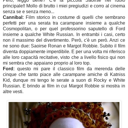
Però, leggo bene? C'è la piccola Saoirse nel ruolo
principale!! Mollo di brutto i miei pregiudizi e corro al cinema
senza se e senza meno...
Cannibal:
Film storico in costume di quelli che sembrano
perfetti per una serata tra carampane insieme a qualche
Cosmopolitan, o per quel professorino saputello di Ford
insieme a qualche White Russian. In entrambi i casi, certo
non il massimo del divertimento. Però, c'è un però. Anzi ce
ne sono due: Saoirse Ronan e Margot Robbie. Subito il film
diventa doppiamente imperdibile. E per una volta mi riferisco
alle loro capacità recitative, visto che a livello fisico qui non
mi sembra che appaiano proprio al loro top.
Ford:
questo mi pare il classico film da merenda delle
cinque che tanto piace alle carampane amiche di Katniss
Kid, dunque mi tengo le serate a suon di Rocky e White
Russian. E brindo ai film in cui Margot Robbie si mostra in
altre vesti.