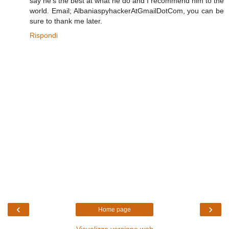
say he’s the best at what he do and I recommend him to the
world. Email; AlbaniaspyhackerAtGmailDotCom, you can be
sure to thank me later.
Rispondi
‹
›
Home page