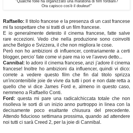
"Qualche folle ha organizzato una maratona di film fordiani?
Ora capisco cos'è il douleur!"
Raffaello:
Il titolo francese e la presenza di un cast francese
mi fa sospettare che si tratti di un film francese.
E io generalmente detesto il cinema francese, fatte salve
rare eccezioni. Vedo che nella produzione sono coinvolti
anche Belgio e Svizzera, il che non migliora le cose.
Però non ho ambizioni di influencer, contrariamente a certi
blogger, percio' fate come vi pare ma io ve l'avevo detto...
Cannibal:
Io adoro il cinema francese, anzi j'adore il cinema
francese! Inoltre ho ambizioni da influencer, quindi vi dico:
correte a vedere questo film che fin dal titolo sprizza
un'incontenibile joie de vivre da tutti i pori e non date retta a
quello che vi dice James Ford e, almeno in questo caso,
nemmeno a Raffaello Conti.
Ford:
questa mi pare una radicalchiccata totale che non
risolleva le sorti di un inizio anno purtroppo in linea con la
decisamente poco esaltante chiusura del precedente.
Attendo fiducioso settimana prossima, quando ad attendere
noi tutti ci sarà Creed 2, per la joie di Cannibal.