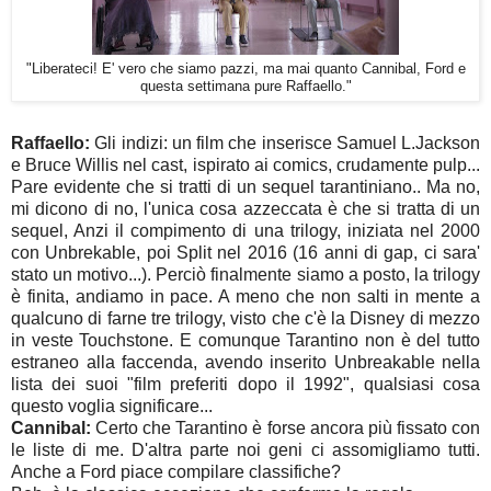
"Liberateci! E' vero che siamo pazzi, ma mai quanto Cannibal, Ford e
questa settimana pure Raffaello."
Raffaello:
Gli indizi: un film che inserisce Samuel L.Jackson
e Bruce Willis nel cast, ispirato ai comics, crudamente pulp...
Pare evidente che si tratti di un sequel tarantiniano.. Ma no,
mi dicono di no, l'unica cosa azzeccata è che si tratta di un
sequel, Anzi il compimento di una trilogy, iniziata nel 2000
con Unbrekable, poi Split nel 2016 (16 anni di gap, ci sara'
stato un motivo...). Perciò finalmente siamo a posto, la trilogy
è finita, andiamo in pace. A meno che non salti in mente a
qualcuno di farne tre trilogy, visto che c'è la Disney di mezzo
in veste Touchstone. E comunque Tarantino non è del tutto
estraneo alla faccenda, avendo inserito Unbreakable nella
lista dei suoi "film preferiti dopo il 1992", qualsiasi cosa
questo voglia significare...
Cannibal:
Certo che Tarantino è forse ancora più fissato con
le liste di me. D'altra parte noi geni ci assomigliamo tutti.
Anche a Ford piace compilare classifiche?