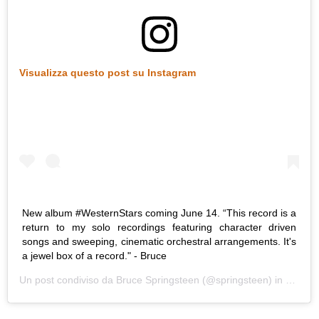
Visualizza questo post su Instagram
New album #WesternStars coming June 14. “This record is a
return to my solo recordings featuring character driven
songs and sweeping, cinematic orchestral arrangements. It's
a jewel box of a record." - Bruce
Un post condiviso da
Bruce Springsteen
(@springsteen) in data:
A