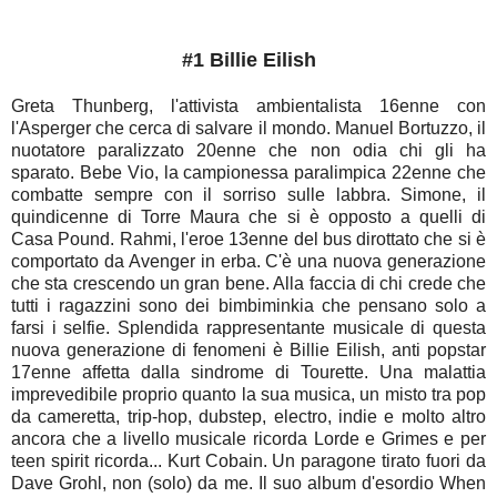
#1 Billie Eilish
Greta Thunberg, l'attivista ambientalista 16enne con
l'Asperger che cerca di salvare il mondo. Manuel Bortuzzo, il
nuotatore paralizzato 20enne che non odia chi gli ha
sparato. Bebe Vio, la campionessa paralimpica 22enne che
combatte sempre con il sorriso sulle labbra. Simone, il
quindicenne di Torre Maura che si è opposto a quelli di
Casa Pound. Rahmi, l'eroe 13enne del bus dirottato che si è
comportato da Avenger in erba. C'è una nuova generazione
che sta crescendo un gran bene. Alla faccia di chi crede che
tutti i ragazzini sono dei bimbiminkia che pensano solo a
farsi i selfie. Splendida rappresentante musicale di questa
nuova generazione di fenomeni è Billie Eilish, anti popstar
17enne affetta dalla sindrome di Tourette. Una malattia
imprevedibile proprio quanto la sua musica, un misto tra pop
da cameretta, trip-hop, dubstep, electro, indie e molto altro
ancora che a livello musicale ricorda Lorde e Grimes e per
teen spirit ricorda... Kurt Cobain. Un paragone tirato fuori da
Dave Grohl, non (solo) da me. Il suo album d'esordio When