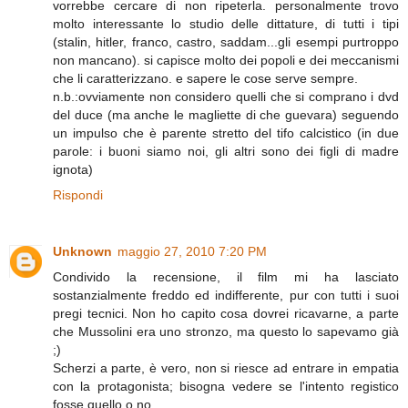
vorrebbe cercare di non ripeterla. personalmente trovo
molto interessante lo studio delle dittature, di tutti i tipi
(stalin, hitler, franco, castro, saddam...gli esempi purtroppo
non mancano). si capisce molto dei popoli e dei meccanismi
che li caratterizzano. e sapere le cose serve sempre.
n.b.:ovviamente non considero quelli che si comprano i dvd
del duce (ma anche le magliette di che guevara) seguendo
un impulso che è parente stretto del tifo calcistico (in due
parole: i buoni siamo noi, gli altri sono dei figli di madre
ignota)
Rispondi
Unknown
maggio 27, 2010 7:20 PM
Condivido la recensione, il film mi ha lasciato
sostanzialmente freddo ed indifferente, pur con tutti i suoi
pregi tecnici. Non ho capito cosa dovrei ricavarne, a parte
che Mussolini era uno stronzo, ma questo lo sapevamo già
;)
Scherzi a parte, è vero, non si riesce ad entrare in empatia
con la protagonista; bisogna vedere se l'intento registico
fosse quello o no...