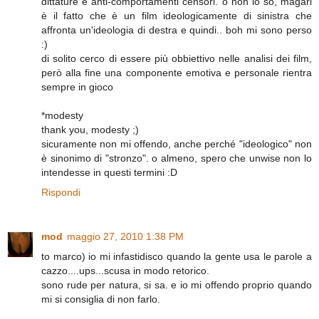
dittature e anti-comportamenti censori. o non lo so, magari
è il fatto che è un film ideologicamente di sinistra che
affronta un'ideologia di destra e quindi.. boh mi sono perso
:)
di solito cerco di essere più obbiettivo nelle analisi dei film,
però alla fine una componente emotiva e personale rientra
sempre in gioco
*modesty
thank you, modesty ;)
sicuramente non mi offendo, anche perché "ideologico" non
è sinonimo di "stronzo". o almeno, spero che unwise non lo
intendesse in questi termini :D
Rispondi
mod
maggio 27, 2010 1:38 PM
to marco) io mi infastidisco quando la gente usa le parole a
cazzo....ups...scusa in modo retorico.
sono rude per natura, si sa. e io mi offendo proprio quando
mi si consiglia di non farlo.