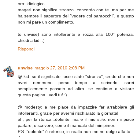
ora: idiologico.
magari non significa stronzo. concordo con te. ma per me
ha sempre il saperore del "vedere coi paraocchi". e questo
non mi pare un complimento.
to unwise) sono intollerante e rozza alla 100° potenza.
chiedi a kid. :)
Rispondi
unwise
maggio 27, 2010 2:08 PM
@ kid: se il significato fosse stato "stronzo", credo che non
avrei nemmeno perso tempo a scriverlo, sarei
semplicemente passato ad altro. se continuo a visitare
questa pagina...vedi tu! :)
@ modesty: a me piace da impazzire far arrabbiare gli
intolleranti, grazie per avermi rischiarato la giornata!
ah, per la rtorica...dolente, ma è il mio stile. non mi piace
parlare, o scrivere, come il manuale del minipimer.
P.S. "dolente" è retorico, in realtà non me ne dolgo affatto...