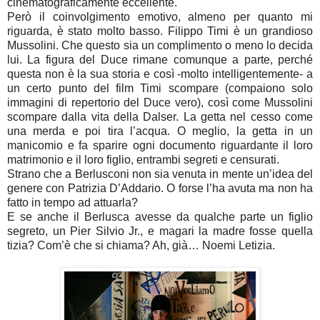
cinematograficamente eccellente.
Però il coinvolgimento emotivo, almeno per quanto mi
riguarda, è stato molto basso. Filippo Timi è un grandioso
Mussolini. Che questo sia un complimento o meno lo decida
lui. La figura del Duce rimane comunque a parte, perché
questa non è la sua storia e così -molto intelligentemente- a
un certo punto del film Timi scompare (compaiono solo
immagini di repertorio del Duce vero), così come Mussolini
scompare dalla vita della Dalser. La getta nel cesso come
una merda e poi tira l’acqua. O meglio, la getta in un
manicomio e fa sparire ogni documento riguardante il loro
matrimonio e il loro figlio, entrambi segreti e censurati.
Strano che a Berlusconi non sia venuta in mente un’idea del
genere con Patrizia D’Addario. O forse l’ha avuta ma non ha
fatto in tempo ad attuarla?
E se anche il Berlusca avesse da qualche parte un figlio
segreto, un Pier Silvio Jr., e magari la madre fosse quella
tizia? Com’è che si chiama? Ah, già… Noemi Letizia.