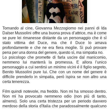
Tornando al cine, Giovanna Mezzogiorno nei panni di Ida
Dalser Mussolini offre una buona prova d’attrice, ma è come
se pure lei rimanesse distante da un personaggio che è sì
stato vittima del Duce, ma che il Duce lo amava
profondamente e che ne era fiera moglie. Si può provare
pena per una donna del genere, questo sì, ma simpatia no.
Lo psicologo che promette di farla uscire dal manicomio,
nemmeno lui manterrà la promessa. E allora l’unico
personaggio a cui sentirsi un minimo vicini é il figlio segreto,
Benito Mussolini pure lui. Che con un nome del genere è
difficile prenderlo in simpatia, però ispira se non altro una
certa tenerezza.
Film quindi notevole, ma freddo. Non mi ha smosso dentro.
Non mi ha provocato nemmeno odio (non più di tanto,
almeno). Solo una certa tristezza per un periodo davvero
merdoso della storia d'Italia che paradossalmente qualcuno