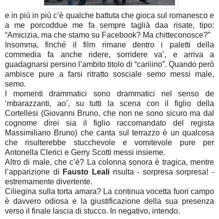
e in più in più c’è qualche battuta che gioca sul romanesco e
a me porcoddue me fa sempre taglià daa risate, tipo:
“Amicizia, ma che stamo su Facebook? Ma chitteconosce?”
Insomma, finché il film rimane dentro i paletti della
commedia fa anche ridere, sorridere va’, e arriva a
guadagnarsi persino l’ambito titolo di “cariiino”. Quando però
ambisce pure a farsi ritratto sosciale semo messi male,
semo.
I momenti drammatici sono drammatici nel senso de
‘mbarazzanti, ao’, su tutti la scena con il figlio della
Cortellesi (Giovanni Bruno, che non ne sono sicuro ma dal
cognome direi sia il figlio raccomandato del regista
Massimiliano Bruno) che canta sul terrazzo è un qualcosa
che risulterebbe stucchevole e vomitevole pure per
Antonella Clerici e Gerry Scotti messi insieme.
Altro di male, che c’è? La colonna sonora è tragica, mentre
l’apparizione di
Fausto Leali
risulta - sorpresa sorpresa! -
estremamente divertente.
Ciliegina sulla torta amara? La continua vocetta fuori campo
è davvero odiosa e la giustificazione della sua presenza
verso il finale lascia di stucco. In negativo, intendo.