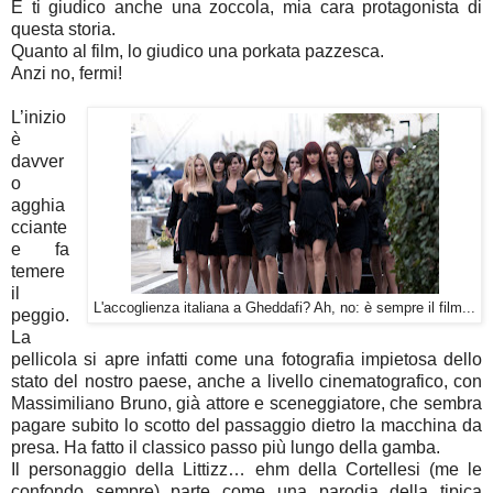
E ti giudico anche una zoccola, mia cara protagonista di
questa storia.
Quanto al film, lo giudico una porkata pazzesca.
Anzi no, fermi!
L’inizio
è
davver
o
agghia
cciante
e fa
temere
il
L'accoglienza italiana a Gheddafi? Ah, no: è sempre il film...
peggio.
La
pellicola si apre infatti come una fotografia impietosa dello
stato del nostro paese, anche a livello cinematografico, con
Massimiliano Bruno, già attore e sceneggiatore, che sembra
pagare subito lo scotto del passaggio dietro la macchina da
presa. Ha fatto il classico passo più lungo della gamba.
Il personaggio della Littizz… ehm della Cortellesi (me le
confondo sempre) parte come una parodia della tipica