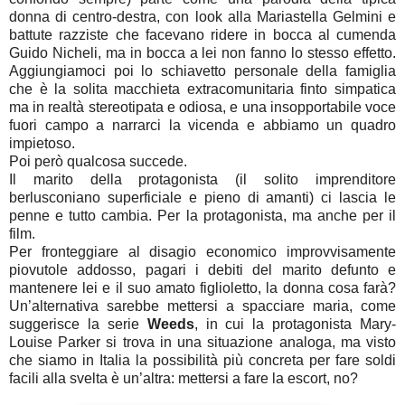
donna di centro-destra, con look alla Mariastella Gelmini e
battute razziste che facevano ridere in bocca al cumenda
Guido Nicheli, ma in bocca a lei non fanno lo stesso effetto.
Aggiungiamoci poi lo schiavetto personale della famiglia
che è la solita macchieta extracomunitaria finto simpatica
ma in realtà stereotipata e odiosa, e una insopportabile voce
fuori campo a narrarci la vicenda e abbiamo un quadro
impietoso.
Poi però qualcosa succede.
Il marito della protagonista (il solito imprenditore
berlusconiano superficiale e pieno di amanti) ci lascia le
penne e tutto cambia. Per la protagonista, ma anche per il
film.
Per fronteggiare al disagio economico improvvisamente
piovutole addosso, pagari i debiti del marito defunto e
mantenere lei e il suo amato figlioletto, la donna cosa farà?
Un’alternativa sarebbe mettersi a spacciare maria, come
suggerisce la serie
Weeds
, in cui la protagonista Mary-
Louise Parker si trova in una situazione analoga, ma visto
che siamo in Italia la possibilità più concreta per fare soldi
facili alla svelta è un’altra: mettersi a fare la escort, no?