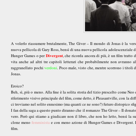
A volerlo riassumere brutalmente, The Giver – Il mondo di Jonas è la vers
nuova pellicola di Gary Ross, bensì di una nuova pellicola adolescenziale da
Divergent
Hunger Games o per
, che ricorda ancora di più, è un film tratt
vita anche ad altri tre capitoli letterari che probabilmente non avranno al
raggranellato pochi
verdoni
. Poco male, visto che, mentre scorrono i titoli
Jonas.
Eroico?
Beh, sì, più o meno. Alla fine è la solita storia del tizio prescelto come Ne
riferimento visivo principale del film, come detto, è Pleasantville, con la d
ci troviamo nel solito ennesimo (ma quanti ce ne sono?) futuro distopico sfi
I fan della saga a questo punto diranno che il romanzo The Giver – Il donator
vero. Però qui stiamo a giudicare non il libro, che non ho letto, bensì la 
clone meno
femminista
e con meno azione di Hunger Games e Divergent. Il 
film.