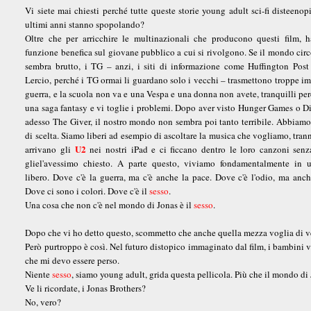
Vi siete mai chiesti perché tutte queste storie young adult sci-fi disteenop
ultimi anni stanno spopolando?
Oltre che per arricchire le multinazionali che producono questi film, 
funzione benefica sul giovane pubblico a cui si rivolgono. Se il mondo circ
sembra brutto, i TG – anzi, i siti di informazione come Huffington Pos
Lercio, perché i TG ormai li guardano solo i vecchi – trasmettono troppe i
guerra, e la scuola non va e una Vespa e una donna non avete, tranquilli per
una saga fantasy e vi toglie i problemi. Dopo aver visto Hunger Games o D
adesso The Giver, il nostro mondo non sembra poi tanto terribile. Abbiamo 
di scelta. Siamo liberi ad esempio di ascoltare la musica che vogliamo, tra
U2
arrivano gli
nei nostri iPad e ci ficcano dentro le loro canzoni sen
gliel'avessimo chiesto. A parte questo, viviamo fondamentalmente in
libero. Dove c'è la guerra, ma c'è anche la pace. Dove c'è l'odio, ma anch
Dove ci sono i colori. Dove c'è il
sesso
.
Una cosa che non c'è nel mondo di Jonas è il
sesso
.
Dopo che vi ho detto questo, scommetto che anche quella mezza voglia di ved
Però purtroppo è così. Nel futuro distopico immaginato dal film, i bambini v
che mi devo essere perso.
Niente
sesso
, siamo young adult, grida questa pellicola. Più che il mondo di
Ve li ricordate, i Jonas Brothers?
No, vero?