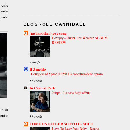
 reale
niente
 parte
BLOGROLL CANNIBALE
(just another) pop song
Lovejoy - Under The Weather ALBUM
REVIEW
3 ore fa
Il Zinefilo
Conquest of Space (1955) La conquista dello spazio
14 ore fa
In Central Perk
Jimpa - La casa degli affetti
to di
 cui è
14 ore fa
COME UN KILLER SOTTO IL SOLE
Love To Love You Baby - Donna