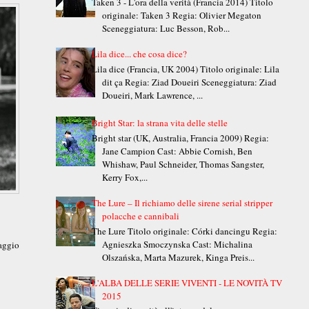
Taken 3 - L'ora della verità (Francia 2014) Titolo
originale: Taken 3 Regia: Olivier Megaton
Sceneggiatura: Luc Besson, Rob...
Lila dice... che cosa dice?
Lila dice (Francia, UK 2004) Titolo originale: Lila
dit ça Regia: Ziad Doueiri Sceneggiatura: Ziad
Doueiri, Mark Lawrence, ...
Bright Star: la strana vita delle stelle
Bright star (UK, Australia, Francia 2009) Regia:
Jane Campion Cast: Abbie Cornish, Ben
Whishaw, Paul Schneider, Thomas Sangster,
Kerry Fox,...
The Lure – Il richiamo delle sirene serial stripper
polacche e cannibali
The Lure Titolo originale: Córki dancingu Regia:
Agnieszka Smoczynska Cast: Michalina
saggio
Olszańska, Marta Mazurek, Kinga Preis...
L'ALBA DELLE SERIE VIVENTI - LE NOVITÀ TV
2015