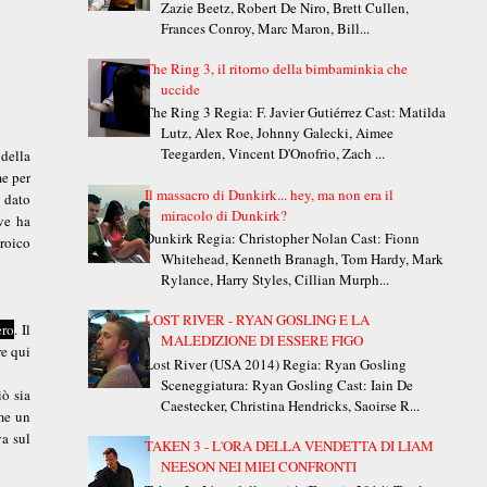
Zazie Beetz, Robert De Niro, Brett Cullen,
Frances Conroy, Marc Maron, Bill...
The Ring 3, il ritorno della bimbaminkia che
uccide
The Ring 3 Regia: F. Javier Gutiérrez Cast: Matilda
Lutz, Alex Roe, Johnny Galecki, Aimee
Teegarden, Vincent D'Onofrio, Zach ...
 della
me per
Il massacro di Dunkirk... hey, ma non era il
a dato
miracolo di Dunkirk?
ove ha
Dunkirk Regia: Christopher Nolan Cast: Fionn
eroico
Whitehead, Kenneth Branagh, Tom Hardy, Mark
Rylance, Harry Styles, Cillian Murph...
LOST RIVER - RYAN GOSLING E LA
ero
. Il
MALEDIZIONE DI ESSERE FIGO
re qui
Lost River (USA 2014) Regia: Ryan Gosling
Sceneggiatura: Ryan Gosling Cast: Iain De
iò sia
Caestecker, Christina Hendricks, Saoirse R...
ome un
a sul
TAKEN 3 - L'ORA DELLA VENDETTA DI LIAM
NEESON NEI MIEI CONFRONTI