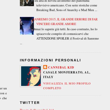
Tira aria di novità all'interno del panorama
televisivo americano. Con serie storiche come
Breaking Bad, Sons of Anarchy e Mad Men ...
SANREMO 2015, IL GRANDE ERRORE DI FAR
VINCERE GRANDE AMORE
Ormai lo saprete già tutti. In caso contrario, ho lo
spiacevole compito di comunicarvi che
ATTENZIONE SPOILER il Festival di Sanremo
...
INFORMAZIONI PERSONALI
CANNIBAL KID
CASALE MONFERRATO, AL,
ITALY
VISUALIZZA IL MIO PROFILO
er un
COMPLETO
deon e
o che
TWITTER
Tweets di @cannibal_kid