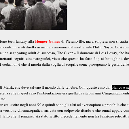
Hunger Games
ione teen-fantasy alla
di Plesantville, ma a sorpresa non si tratta
i contorni sci-fi diretta in maniera anonima dal mestierante Philip Noyce. Così co
o da una saga young adult di successo, The Giver – Il donatore di Lois Lowry, che h
trettanti seguiti cinematografici, visto che questo ha fatto flop ai botteghini, d
 di coda, non è che si muoia dalla voglia di scoprire come proseguano le gesta dell'
o di Matrix che deve salvare il mondo dalle tenebre. O in questo caso dal
bianco e n
ifferenza che in quel caso l'ambientazione era quella da sitcom anni Cinquanta, ment
gato.
e era uscito negli anni '90 e quindi sono gli altri ad aver copiato e probabile che c
sua versione cinematografica, arrivata con colpevole ritardo e che ormai appare c
fatto che il romanzo sia stato scritto precedentemente non ha funzione retroattiv