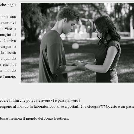
iche negli
hanno una
ostante vi
t o Vice o
mmagini di
ché arriva
ivergent o
la libertà
nne quando
za che noi
 un mondo
e l'amore.
ere il film che potevate avere vi è passata, vero?
engono al mondo in laboratorio, o forse a portarli è la cicogna?!? Questo è un pas
 Jonas, sembra il mondo dei Jonas Brothers.