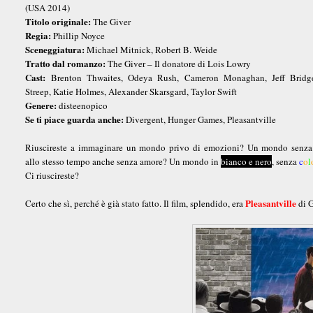
(USA 2014)
Titolo originale:
The Giver
Regia:
Phillip Noyce
Sceneggiatura:
Michael Mitnick, Robert B. Weide
Tratto dal romanzo:
The Giver – Il donatore di Lois Lowry
Cast:
Brenton Thwaites, Odeya Rush, Cameron Monaghan, Jeff Bridg
Streep, Katie Holmes, Alexander Skarsgard, Taylor Swift
Genere:
disteenopico
Se ti piace guarda anche:
Divergent, Hunger Games, Pleasantville
Riuscireste a immaginare un mondo privo di emozioni? Un mondo senza
allo stesso tempo anche senza amore? Un mondo in
bianco e nero
, senza
c
o
l
Ci riuscireste?
Pleasantville
Certo che sì, perché è già stato fatto. Il film, splendido, era
di G