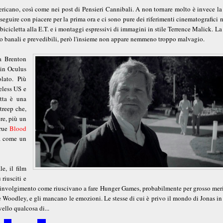
mericano, così come nei post di Pensieri Cannibali. A non tornare molto è invece la
a seguire con piacere per la prima ora e ci sono pure dei riferimenti cinematografici 
 bicicletta alla E.T. e i montaggi espressivi di immagini in stile Terrence Malick. La
olto banali e prevedibili, però l'insieme non appare nemmeno troppo malvagio.
ta Brenton
 in Oculus
lato. Più
eless US e
tta è una
treep che,
re, più un
True
Blood
da come un
e, il film
riusciti e
coinvolgimento come riuscivano a fare Hunger Games, probabilmente per grosso meri
 Woodley, e gli mancano le emozioni. Le stesse di cui è privo il mondo di Jonas in
ello qualcosa di...