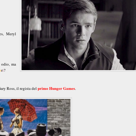
es, Meryl
 odio, ma
o
r
i
?
primo Hunger Games
ary Ross, il regista del
.