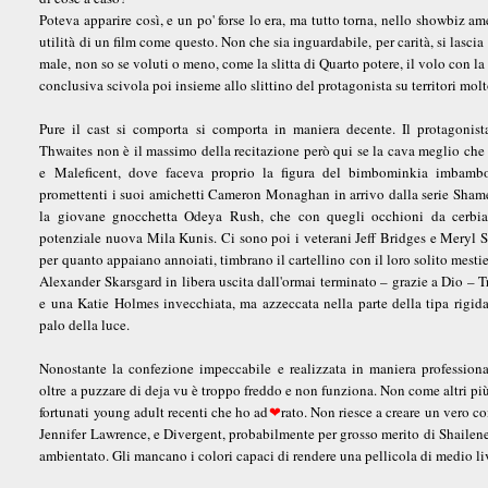
Poteva apparire così, e un po' forse lo era, ma tutto torna, nello showbiz a
utilità di un film come questo. Non che sia inguardabile, per carità, si lasci
male, non so se voluti o meno, come la slitta di Quarto potere, il volo con la
conclusiva scivola poi insieme allo slittino del protagonista su territori m
Pure il cast si comporta si comporta in maniera decente. Il protagonis
Thwaites non è il massimo della recitazione però qui se la cava meglio che
e Maleficent, dove faceva proprio la figura del bimbominkia imbambo
promettenti i suoi amichetti Cameron Monaghan in arrivo dalla serie Sham
la giovane gnocchetta Odeya Rush, che con quegli occhioni da cerbia
potenziale nuova Mila Kunis. Ci sono poi i veterani Jeff Bridges e Meryl S
per quanto appaiano annoiati, timbrano il cartellino con il loro solito mestie
Alexander Skarsgard in libera uscita dall'ormai terminato – grazie a Dio – 
e una Katie Holmes invecchiata, ma azzeccata nella parte della tipa rigi
palo della luce.
Nonostante la confezione impeccabile e realizzata in maniera professional
oltre a puzzare di deja vu è troppo freddo e non funziona. Non come altri più 
fortunati young adult recenti che ho ad
❤
rato. Non riesce a creare un vero 
Jennifer Lawrence, e Divergent, probabilmente per grosso merito di Shailene
ambientato. Gli mancano i colori capaci di rendere una pellicola di medio liv