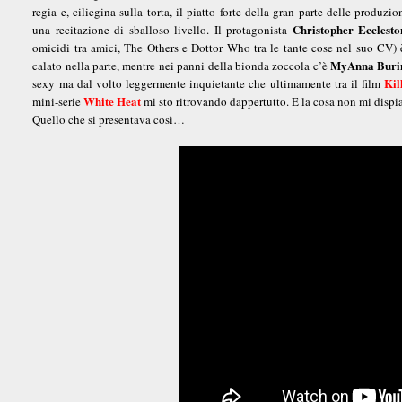
regia e, ciliegina sulla torta, il piatto forte della gran parte delle produzio
Christopher Ecclesto
una recitazione di sballoso livello. Il protagonista
omicidi tra amici, The Others e Dottor Who tra le tante cose nel suo CV)
MyAnna Buri
calato nella parte, mentre nei panni della bionda zoccola c’è
Kil
sexy ma dal volto leggermente inquietante che ultimamente tra il film
White Heat
mini-serie
mi sto ritrovando dappertutto. E la cosa non mi dispi
Quello che si presentava così…