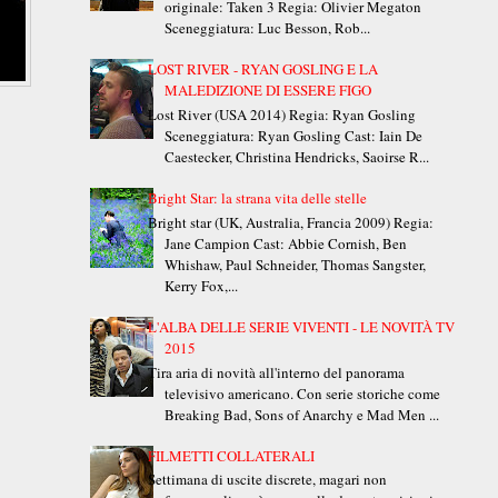
originale: Taken 3 Regia: Olivier Megaton
Sceneggiatura: Luc Besson, Rob...
LOST RIVER - RYAN GOSLING E LA
MALEDIZIONE DI ESSERE FIGO
Lost River (USA 2014) Regia: Ryan Gosling
Sceneggiatura: Ryan Gosling Cast: Iain De
Caestecker, Christina Hendricks, Saoirse R...
Bright Star: la strana vita delle stelle
Bright star (UK, Australia, Francia 2009) Regia:
Jane Campion Cast: Abbie Cornish, Ben
Whishaw, Paul Schneider, Thomas Sangster,
Kerry Fox,...
L'ALBA DELLE SERIE VIVENTI - LE NOVITÀ TV
2015
Tira aria di novità all'interno del panorama
televisivo americano. Con serie storiche come
Breaking Bad, Sons of Anarchy e Mad Men ...
FILMETTI COLLATERALI
Settimana di uscite discrete, magari non