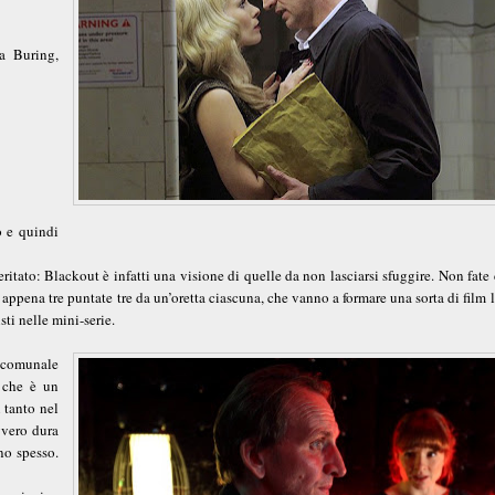
a Buring,
o e quindi
itato: Blackout è infatti una visione di quelle da non lasciarsi sfuggire. Non fat
ppena tre puntate tre da un’oretta ciascuna, che vanno a formare una sorta di film
sti nelle mini-serie.
e comunale
 che è un
 tanto nel
avvero dura
no spesso.