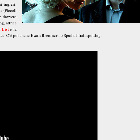
ni inglesi:
n
(Piccoli
 è davvero
ng
, attrice
l List
e la
Ewan Bremner
ace. C’è poi anche
, lo Spud di Trainspotting.