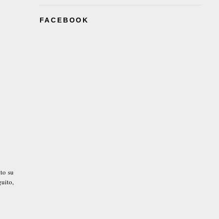
FACEBOOK
tto su
guito,