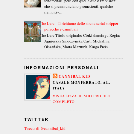
fenomenali, però con quelle due o tre visioni
che si preannunciano promettenti, qualche
riempitiv...
The Lure – Il richiamo delle sirene serial stripper
polacche e cannibali
The Lure Titolo originale: Córki dancingu Regia:
Agnieszka Smoczynska Cast: Michalina
Olszańska, Marta Mazurek, Kinga Preis...
INFORMAZIONI PERSONALI
CANNIBAL KID
CASALE MONFERRATO, AL,
ITALY
VISUALIZZA IL MIO PROFILO
COMPLETO
TWITTER
Tweets di @cannibal_kid