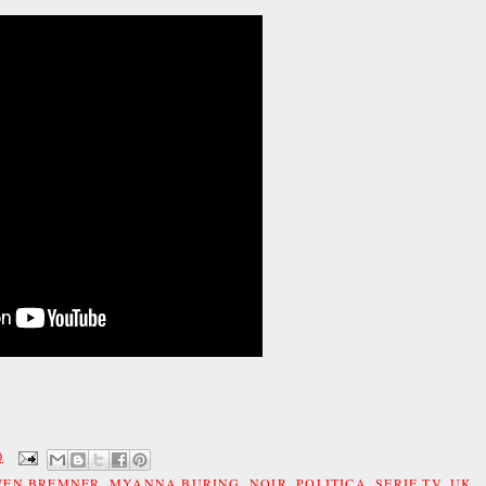
0
WEN BREMNER
,
MYANNA BURING
,
NOIR
,
POLITICA
,
SERIE TV
,
UK