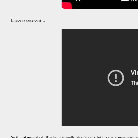
E faceva cose così…
Se il protagonista di Blackout è quello alcolizzato, lui invece, sorpresa sorpre