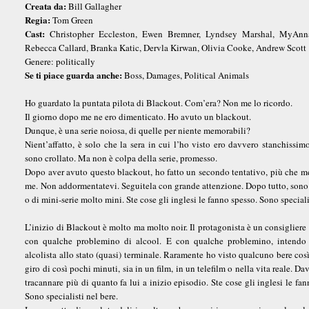
Creata da:
Bill Gallagher
Regia:
Tom Green
Cast:
Christopher Eccleston, Ewen Bremner, Lyndsey Marshal, MyAnn
Rebecca Callard, Branka Katic, Dervla Kirwan, Olivia Cooke, Andrew Scott
Genere: politically
Se ti piace guarda anche:
Boss, Damages, Political Animals
Ho guardato la puntata pilota di Blackout. Com’era? Non me lo ricordo.
Il giorno dopo me ne ero dimenticato. Ho avuto un blackout.
Dunque, è una serie noiosa, di quelle per niente memorabili?
Nient’affatto, è solo che la sera in cui l’ho visto ero davvero stanchissim
sono crollato. Ma non è colpa della serie, promesso.
Dopo aver avuto questo blackout, ho fatto un secondo tentativo, più che mer
me. Non addormentatevi. Seguitela con grande attenzione. Dopo tutto, sono a
o di mini-serie molto mini. Ste cose gli inglesi le fanno spesso. Sono speciali
L’inizio di Blackout è molto ma molto noir. Il protagonista è un consiglier
con qualche problemino di alcool. E con qualche problemino, intendo
alcolista allo stato (quasi) terminale. Raramente ho visto qualcuno bere così
giro di così pochi minuti, sia in un film, in un telefilm o nella vita reale. D
tracannare più di quanto fa lui a inizio episodio. Ste cose gli inglesi le fan
Sono specialisti nel bere.