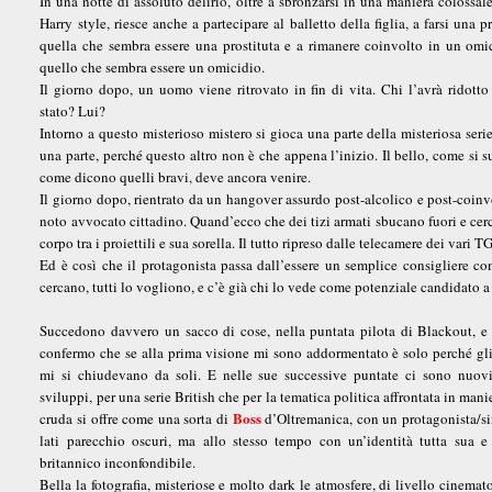
In una notte di assoluto delirio, oltre a sbronzarsi in una maniera colossale
Harry style, riesce anche a partecipare al balletto della figlia, a farsi una p
quella che sembra essere una prostituta e a rimanere coinvolto in un omi
quello che sembra essere un omicidio.
Il giorno dopo, un uomo viene ritrovato in fin di vita. Chi l’avrà ridotto
stato? Lui?
Intorno a questo misterioso mistero si gioca una parte della misteriosa seri
una parte, perché questo altro non è che appena l’inizio. Il bello, come si su
come dicono quelli bravi, deve ancora venire.
Il giorno dopo, rientrato da un hangover assurdo post-alcolico e post-coinvo
noto avvocato cittadino. Quand’ecco che dei tizi armati sbucano fuori e cercan
corpo tra i proiettili e sua sorella. Il tutto ripreso dalle telecamere dei var
Ed è così che il protagonista passa dall’essere un semplice consigliere co
cercano, tutti lo vogliono, e c’è già chi lo vede come potenziale candidato a
Succedono davvero un sacco di cose, nella puntata pilota di Blackout, e
confermo che se alla prima visione mi sono addormentato è solo perché gli
mi si chiudevano da soli. E nelle sue successive puntate ci sono nuovi
sviluppi, per una serie British che per la tematica politica affrontata in man
Boss
cruda si offre come una sorta di
d’Oltremanica, con un protagonista/s
lati parecchio oscuri, ma allo stesso tempo con un’identità tutta sua 
britannico inconfondibile.
Bella la fotografia, misteriose e molto dark le atmosfere, di livello cinemato