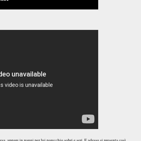
sa, appare in panni per lui parecchio sobri e seri. E adesso si presenta così...