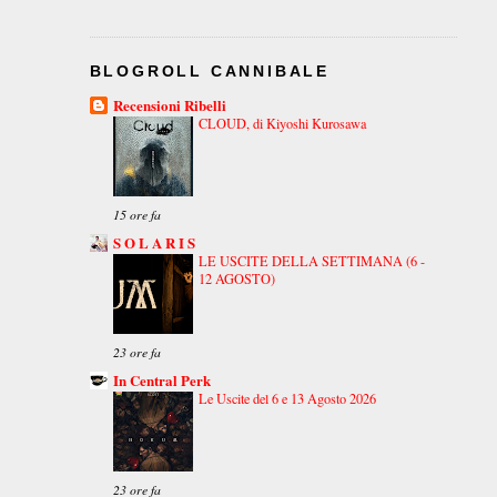
BLOGROLL CANNIBALE
Recensioni Ribelli
CLOUD, di Kiyoshi Kurosawa
15 ore fa
S O L A R I S
LE USCITE DELLA SETTIMANA (6 -
12 AGOSTO)
23 ore fa
In Central Perk
Le Uscite del 6 e 13 Agosto 2026
23 ore fa