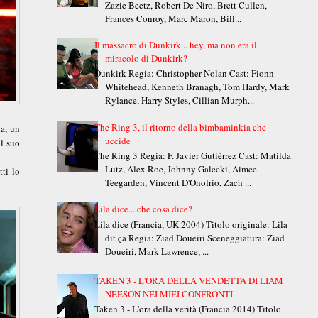
Zazie Beetz, Robert De Niro, Brett Cullen,
Frances Conroy, Marc Maron, Bill...
Il massacro di Dunkirk... hey, ma non era il
miracolo di Dunkirk?
Dunkirk Regia: Christopher Nolan Cast: Fionn
Whitehead, Kenneth Branagh, Tom Hardy, Mark
Rylance, Harry Styles, Cillian Murph...
The Ring 3, il ritorno della bimbaminkia che
la, un
uccide
il suo
The Ring 3 Regia: F. Javier Gutiérrez Cast: Matilda
Lutz, Alex Roe, Johnny Galecki, Aimee
ti lo
Teegarden, Vincent D'Onofrio, Zach ...
Lila dice... che cosa dice?
Lila dice (Francia, UK 2004) Titolo originale: Lila
dit ça Regia: Ziad Doueiri Sceneggiatura: Ziad
Doueiri, Mark Lawrence, ...
TAKEN 3 - L'ORA DELLA VENDETTA DI LIAM
NEESON NEI MIEI CONFRONTI
Taken 3 - L'ora della verità (Francia 2014) Titolo