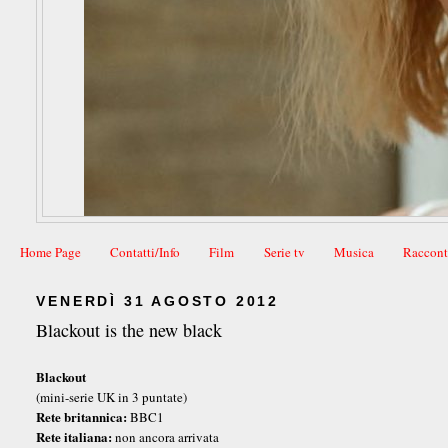
Home Page
Contatti/Info
Film
Serie tv
Musica
Raccont
VENERDÌ 31 AGOSTO 2012
Blackout is the new black
Blackout
(mini-serie UK in 3 puntate)
Rete britannica:
BBC1
Rete italiana:
non ancora arrivata