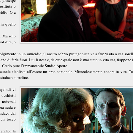
, principe
rostituta o
cidio. O a
 in quello
e. Ma solo
ol dire, o
lgimento in un omicidio, il nostro sobrio protagonista va a fare visita a sua sorel
o di farla fuori. Lui li nota e, da eroe quale non è mai stato in vita sua, frappone 
i TG. Credo pure l’immancabile Studio Aperto.
munale alcolista all’essere un eroe nazionale. Miracolosamente ancora in vita. Tut
 sindaco cittadino.
 quindi vi
 occhietti
 notevoli
iera nuda e
indaco dai
e un tocco
grafico la