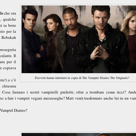
ls
che ora
a, qualche
si sa bene
nto per la
re Rebekah
proseguita
calante. Il
ura per il
he copiava
Davvero hanno intitolato la copia di The Vampire Diaries The Originals?
nte!) e c’è
a chiusura
Cosa faranno i nostri vampirelli preferiti, oltre a trombare come ricci? And
nno a fare i vampiri vegani mezzeseghe? Matt verrà trasformato anche lui in un vam
 Vampirl Diaries?