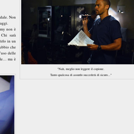
edale. Non
naggi.
tomy non è
 Chi sarà
irlo in un
dubbio che
’uso delle
bile… ma è
"Nah, meglio non leggere il copione.
Tanto qualcosa di assurdo succederà di sicuro..."