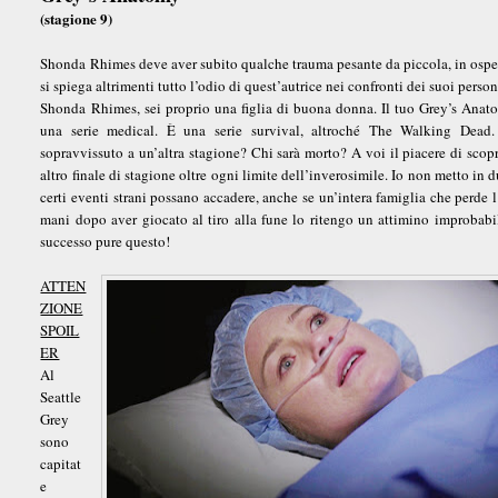
(stagione 9)
Shonda Rhimes deve aver subito qualche trauma pesante da piccola, in osp
si spiega altrimenti tutto l’odio di quest’autrice nei confronti dei suoi perso
Shonda Rhimes, sei proprio una figlia di buona donna. Il tuo Grey’s Ana
una serie medical. È una serie survival, altroché The Walking Dead.
sopravvissuto a un’altra stagione? Chi sarà morto? A voi il piacere di scopr
altro finale di stagione oltre ogni limite dell’inverosimile. Io non metto in 
certi eventi strani possano accadere, anche se un’intera famiglia che perde l
mani dopo aver giocato al tiro alla fune lo ritengo un attimino improba
successo pure questo!
ATTEN
ZIONE
SPOIL
ER
Al
Seattle
Grey
sono
capitat
e