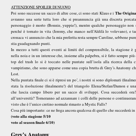
ATTENZIONE SPOILER DI NUOVO
The Origina
Poi sono successe un sacco di altre cose, ci sono stati Klaus e i
avranno una serie tutta loro che si preannuncia già una discreta porcat
personaggio è morto (Bonnie, yuppie!), mentre qualche personaggio non 
perché è tornato in vita (Jeremy, che manco nell’Aldilà lo volevano), e ta
cronaca vi annuncio che la mia preferita resta sempre Caroline, sebbene pu
stia guadagnando punti.
In mezzo a tutti questi eventi ai limiti del comprensibile, la stagione è 
nella noia e in un interesse che, insieme alla palpebra, si è fatto sempre più 
top del trash lo si è toccato nelle puntate sull’isola alla ricerca della c
vampirismo, che sono apparse come una copia brutta di Grey’s Anatomy c
Lost.
Nella puntata finale ci si è ripresi un po’, i nostri si sono diplomati (finalme
stata la risoluzione (finalmente!) del triangolo Elena/Stefan/Damon e un
che lascia campo libero per un sacco di sviluppi. Cosa succederà ora? 
all’università? Torneranno ad azzannare i colli delle persone o continuera
visto che è l’unico cretino normale rimasto a Mystic Falls?
Cosa più importante: ce ne frega ancora qualcosa di quello che succederà in
(voto alla stagione 5/10
voto al season finale 6/10)
Grey’s Anatomy