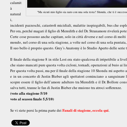
calamit
à
"Ma sicuri mio figlio sia nato con una sola testa? Shonda, che ti è success
natural
i,
incidenti pazzeschi, catastrofi micidiali, malattie inspiegabili, bus che es
Per ora, perché magari il figlio di Meredith e del Dr. Stranamore rivelerà pot
Certe cose possono anche capitare, solo in città diverse e nel corso di molti a
mondo, nel corso di una sola stagione, a volte nel corso di una sola puntata, r
Il suo bello è proprio questo. Grey’s Anatomy è lo Studio Aperto delle serie 
Il finale della stagione 8 in stile Lost era stato qualcosa di irripetibile a 
che siano mancati pure questa volta cicloni, tornadi, operazioni al buio ai lim
Per questa volta passi, ma per il finale della stagione 10 Shonda mi aspett
e in un concerto di Justin Bieber agli spettatori cominciano a sanguinare le
scopre essere il figlio dell’amore adultero tra Meredith e il Dr. Bollore co
salva tutti, tranne le fan di Justin Bieber che muiono tra atroci sofferenze.
(voto alla stagione 5/10
voto al season finale 5,5/10)
Fanali di stagione, eccola qui
Se vi siete persi la prima parte dei
.