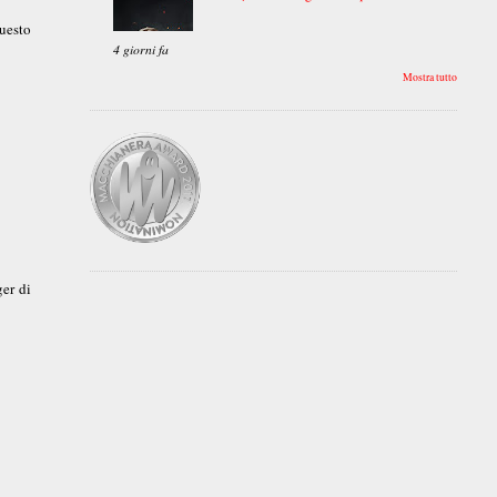
questo
4 giorni fa
Mostra tutto
ger di