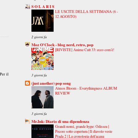
S O L A R I S
LE USCITE DELLA SETTIMANA (6 -
12 AGOSTO)
2 giorni fa
Moz O'Clock - blog nerd, retro, pop
[RIVISTE] Anime Cult 33: ecco com'è!
Per il
3 giorni fa
(just another) pop song
Atmos Bloom - Everythingness ALBUM
REVIEW
3 giorni fa
Mr.Ink: Diario di una dipendenza
Grandi nomi, grande hype: Odissea |
Pecore sotto copertura | Il diavolo veste
Prada 2 | La cronologia dell'acqua