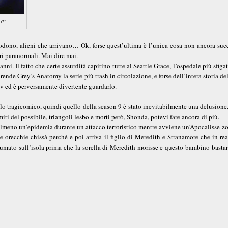
o?"
plodono, alieni che arrivano… Ok, forse quest’ultima è l’unica cosa non ancora suc
eri paranormali. Mai dire mai.
nni. Il fatto che certe assurdità capitino tutte al Seattle Grace, l’ospedale più sfiga
ende Grey’s Anatomy la serie più trash in circolazione, e forse dell’intera storia del
tv ed è perversamente divertente guardarlo.
livello tragicomico, quindi quello della season 9 è stato inevitabilmente una delusion
iti del possibile, triangoli lesbo e morti però, Shonda, potevi fare ancora di più.
o almeno un’epidemia durante un attacco terroristico mentre avviene un’Apocalisse 
 orecchie chissà perché e poi arriva il figlio di Meredith e Stranamore che in rea
nsumato sull’isola prima che la sorella di Meredith morisse e questo bambino basta