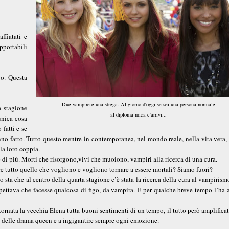
ffiatati e
pportabili
vo. Questa
Due vampire e una strega. Al giorno d'oggi se sei una persona normale
 stagione
al diploma mica c'arrivi...
unica cosa
fatti e se
nno fatto. Tutto questo mentre in contemporanea, nel mondo reale, nella vita vera,
 la loro coppia.
e di più. Morti che risorgono,vivi che muoiono, vampiri alla ricerca di una cura.
are tutto quello che vogliono e vogliono tornare a essere mortali? Siamo fuori?
ta che al centro della quarta stagione c’è stata la ricerca della cura al vampirism
spettava che facesse qualcosa di figo, da vampira. E per qualche breve tempo l’ha 
ritornata la vecchia Elena tutta buoni sentimenti di un tempo, il tutto però amplifica
re delle drama queen e a ingigantire sempre ogni emozione.