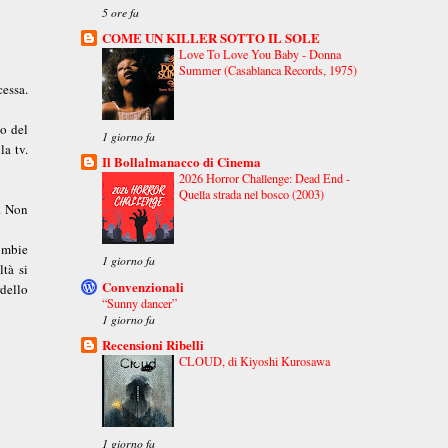
5 ore fa
COME UN KILLER SOTTO IL SOLE
Love To Love You Baby - Donna
Summer (Casablanca Records, 1975)
cessa.
to del
1 giorno fa
la tv.
Il Bollalmanacco di Cinema
2026 Horror Challenge: Dead End -
Quella strada nel bosco (2003)
e. Non
zombie
1 giorno fa
ltà si
Convenzionali
rdello
“Sunny dancer”
1 giorno fa
Recensioni Ribelli
CLOUD, di Kiyoshi Kurosawa
1 giorno fa