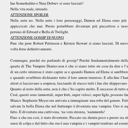
Ian Somerhalder e Nina Dobrev si sono lasciati!
Nella vita reale, intendo.
ATTENZIONE SPOILER
Nella serie no. Nella serie i loro personaggi, Damon ed Elena sono più a
appiccicati che mai. Presto potrebbero diventare più puccettosi e inso
persino di Edward e Bella di Twilight.
ATTENZIONE GOSSIP DI NUOVO
Pare che pure Robert Pattinson e Kristen Stewart si siano lasciati. Di nuo
volta forse definitivamente.
Comunque, perché sto parlando di gossip? Perché fondamentalmente della
quarta di The Vampire Diaries non è che ci siano tutte ste cose da dire e l’
di un certo interesse è stato capire se e quando Damon ed Elena si sarebbero 
e quando avrebbero dichiarato tutto il loro amore teneroso. E alla fine l’ha
attori si lasciavano a sorpresa, lasciando di stucco tutti i fan che shippavano
Quanto al resto della serie, non è che c’ho capito molto. È successo di tutto 
Cioè, questi sono immortali, super forti, super veloci, super fighi, possono f
Manco Stephenie Meyer era arrivata a immaginare una roba del genere. Fatto s
salvare la bella Elena che nel frattempo è diventata una vampira. Uno si a
fatto. È diventata una cattivona, ‘na vera stronza, ‘nammerda!
Fino a che era così, è stato divertente. Peccato sia durata poco e presto sia 
sensi di colpa e dal fatto che ora è una vampira e i vampiri tendono ad esse