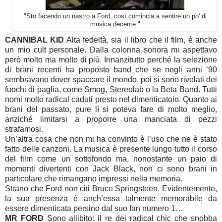
"Sto facendo un nastro a Ford, così comincia a sentire un po' di
musica decente."
CANNIBAL KID
Alta fedeltà, sia il libro che il film, è anche
un mio cult personale. Dalla colonna sonora mi aspettavo
però molto ma molto di più. Innanzitutto perché la selezione
di brani recenti ha proposto band che se negli anni ’90
sembravano dover spaccare il mondo, poi si sono rivelati dei
fuochi di paglia, come Smog, Stereolab o la Beta Band. Tutti
nomi molto radical caduti presto nel dimenticatoio. Quanto ai
brani del passato, pure lì si poteva fare di molto meglio,
anziché limitarsi a proporre una manciata di pezzi
strafamosi.
Un’altra cosa che non mi ha convinto è l’uso che ne è stato
fatto delle canzoni. La musica è presente lungo tutto il corso
del film come un sottofondo ma, nonostante un paio di
momenti divertenti con Jack Black, non ci sono brani in
particolare che rimangano impressi nella memoria.
Strano che Ford non citi Bruce Springsteen. Evidentemente,
la sua presenza è anch’essa talmente memorabile da
essere dimenticata persino dal suo fan numero 1…
MR FORD
Sono allibito: il re dei radical chic che snobba