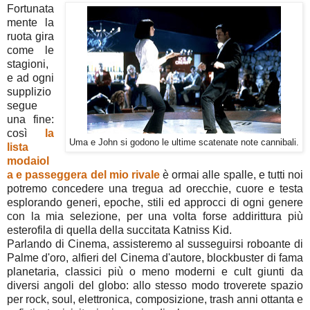
Fortunata
mente la
ruota gira
come le
stagioni,
e ad ogni
supplizio
segue
una fine:
così
la
Uma e John si godono le ultime scatenate note cannibali.
lista
modaiol
a e passeggera del mio rivale
è ormai alle spalle, e tutti noi
potremo concedere una tregua ad orecchie, cuore e testa
esplorando generi, epoche, stili ed approcci di ogni genere
con la mia selezione, per una volta forse addirittura più
esterofila di quella della succitata Katniss Kid.
Parlando di Cinema, assisteremo al susseguirsi roboante di
Palme d'oro, alfieri del Cinema d'autore, blockbuster di fama
planetaria, classici più o meno moderni e cult giunti da
diversi angoli del globo: allo stesso modo troverete spazio
per rock, soul, elettronica, composizione, trash anni ottanta e