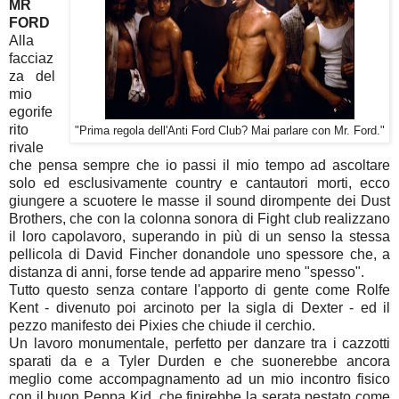
MR
FORD
Alla
facciaz
za del
mio
egorife
rito
"Prima regola dell'Anti Ford Club? Mai parlare con Mr. Ford."
rivale
che pensa sempre che io passi il mio tempo ad ascoltare
solo ed esclusivamente country e cantautori morti, ecco
giungere a scuotere le masse il sound dirompente dei Dust
Brothers, che con la colonna sonora di Fight club realizzano
il loro capolavoro, superando in più di un senso la stessa
pellicola di David Fincher donandole uno spessore che, a
distanza di anni, forse tende ad apparire meno "spesso".
Tutto questo senza contare l'apporto di gente come Rolfe
Kent - divenuto poi arcinoto per la sigla di Dexter - ed il
pezzo manifesto dei Pixies che chiude il cerchio.
Un lavoro monumentale, perfetto per danzare tra i cazzotti
sparati da e a Tyler Durden e che suonerebbe ancora
meglio come accompagnamento ad un mio incontro fisico
con il buon Peppa Kid, che finirebbe la serata pestato come