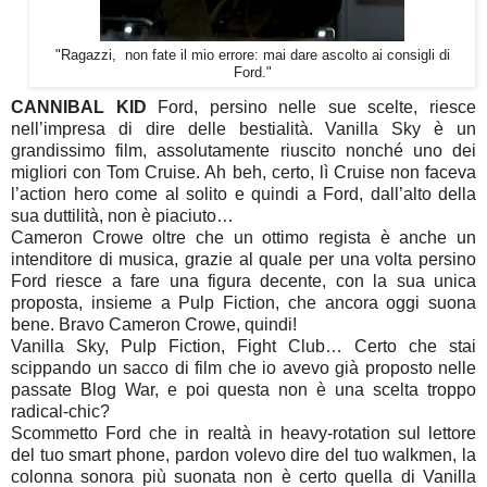
"Ragazzi, non fate il mio errore: mai dare ascolto ai consigli di
Ford."
CANNIBAL KID
Ford, persino nelle sue scelte, riesce
nell’impresa di dire delle bestialità. Vanilla Sky è un
grandissimo film, assolutamente riuscito nonché uno dei
migliori con Tom Cruise. Ah beh, certo, lì Cruise non faceva
l’action hero come al solito e quindi a Ford, dall’alto della
sua duttilità, non è piaciuto…
Cameron Crowe oltre che un ottimo regista è anche un
intenditore di musica, grazie al quale per una volta persino
Ford riesce a fare una figura decente, con la sua unica
proposta, insieme a Pulp Fiction, che ancora oggi suona
bene. Bravo Cameron Crowe, quindi!
Vanilla Sky, Pulp Fiction, Fight Club… Certo che stai
scippando un sacco di film che io avevo già proposto nelle
passate Blog War, e poi questa non è una scelta troppo
radical-chic?
Scommetto Ford che in realtà in heavy-rotation sul lettore
del tuo smart phone, pardon volevo dire del tuo walkmen, la
colonna sonora più suonata non è certo quella di Vanilla