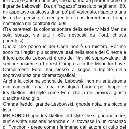
for Love) e ancora anni 60, che la fanno da padrone pure ne
Il grande Lebowski. Da un “ragazzo” cresciuto negli anni ’80,
mi aspettavo qualcosa di un po’ più variegato, rispetto a una
lista che persino i miei genitori considererebbero troppo
nostalgica nei confronti dei 60s.
(Tra parentesi, la colonna sonora della serie tv Mad Men da
sola spazza via tutti i 60s rievocati da Ford, chiusa
parentesi)
Quello che penso io dei Coen non è un mistero. Per me
sono tra i registi più sopravvalutati nella storia del Cinema e
il loro piccolo Lebowski è uno dei film più sopravvalutati di
sempre, insieme a Forrest Gump e a In the Mood for Love.
Complimenti Ford, hai messo a segno il triplete della
sopravvalutazione cinematografica!
Anche la colonna sonora del Lebowski non mi entusiasma
minimamente: una roba nostalgica buona per hippie e
freakkettoni old-style come Ford che a me provoca giusto
qualche sbadiglio.
Grande freddo, grande Lesbowski, grande noia, ma piccola
lista.
MR FORD
Hippie freakkettoni old-style che si godono mare,
surf e white russians neanche ci si trovasse in un romanzo
di Pynchon - preso come riferimento dall'autore di culto del