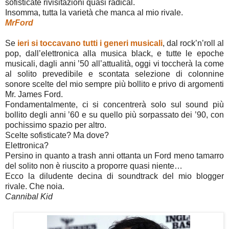
sofisticate rivisitazioni quasi radical.
Insomma, tutta la varietà che manca al mio rivale.
MrFord
Se
ieri si toccavano tutti i generi musicali
, dal rock’n’roll al
pop, dall’elettronica alla musica black, e tutte le epoche
musicali, dagli anni ’50 all’attualità, oggi vi toccherà la come
al solito prevedibile e scontata selezione di colonnine
sonore scelte del mio sempre più bollito e privo di argomenti
Mr. James Ford.
Fondamentalmente, ci si concentrerà solo sul sound più
bollito degli anni ’60 e su quello più sorpassato dei ’90, con
pochissimo spazio per altro.
Scelte sofisticate? Ma dove?
Elettronica?
Persino in quanto a trash anni ottanta un Ford meno tamarro
del solito non è riuscito a proporre quasi niente…
Ecco la diludente decina di soundtrack del mio blogger
rivale. Che noia.
Cannibal Kid