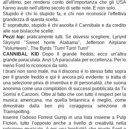
all'ultimo, per rendersi conto dell'importanza che gli USA
hanno avuto nell'ultimo secolo di sette note. E non solo.
Stupido è chi lo stupido fa, e chi non riconosce l'effettiva
grandezza di questa scelta.
E soprattutto, stupido è chi ascolta il Cannibale e da credito
alle sue bislacche scelte.
Pezzi top:
praticamente tutti. Se dovessi scegliere, Lynyrd
Skynyrd "Sweet home Alabama", Jefferson Airplane
"Volunteers", The Byrds "Turn! Turn! Turn!"
CANNIBAL KID
Dopo Il grande freddo, ecco un’altra
grande paraculata. Anzi LA paraculata per eccellenza. Per lo
meno Ford lo riconosce da solo.
I brani non sono male, ma il discorso è lo stesso fatto sopra
per Il grande freddo e qui è ancora più evidente: si tratta di
una selezione priva di inventiva e di personalità, che suona
anonima come una compilation di successi pubblicata da Tv
Sorrisi e Canzoni. Oltre al fatto che con tutto il respect per la
musica americana, ma quella britannica è meglio, come
dimostrato dalla ben più coraggiosa selezione di
Trainspotting.
Inserire l’odioso Forrest Gump in una lista insieme a Pulp
Fiction, tutto l’opposto anche a livello di creatività nella
selezione musicale, è poi una bestialità che giusto Ford e