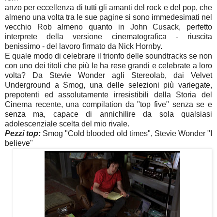
anzo per eccellenza di tutti gli amanti del rock e del pop, che
almeno una volta tra le sue pagine si sono immedesimati nel
vecchio Rob almeno quanto in John Cusack, perfetto
interprete della versione cinematografica - riuscita
benissimo - del lavoro firmato da Nick Hornby.
E quale modo di celebrare il trionfo delle soundtracks se non
con uno dei titoli che più le ha rese grandi e celebrate a loro
volta? Da Stevie Wonder agli Stereolab, dai Velvet
Underground a Smog, una delle selezioni più variegate,
prepotenti ed assolutamente irresistibili della Storia del
Cinema recente, una compilation da "top five" senza se e
senza ma, capace di annichilire da sola qualsiasi
adolescenziale scelta del mio rivale.
Pezzi top:
Smog "Cold blooded old times", Stevie Wonder "I
believe"