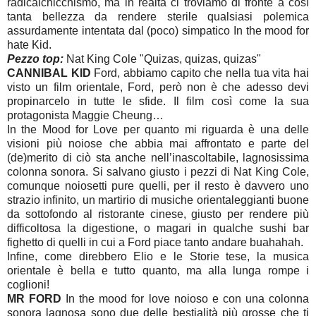
radicalchicchismo, ma in realtà ci troviamo di fronte a così
tanta bellezza da rendere sterile qualsiasi polemica
assurdamente intentata dal (poco) simpatico In the mood for
hate Kid.
Pezzo top:
Nat King Cole "Quizas, quizas, quizas"
CANNIBAL KID
Ford, abbiamo capito che nella tua vita hai
visto un film orientale, Ford, però non è che adesso devi
propinarcelo in tutte le sfide. Il film così come la sua
protagonista Maggie Cheung…
In the Mood for Love per quanto mi riguarda è una delle
visioni più noiose che abbia mai affrontato e parte del
(de)merito di ciò sta anche nell’inascoltabile, lagnosissima
colonna sonora. Si salvano giusto i pezzi di Nat King Cole,
comunque noiosetti pure quelli, per il resto è davvero uno
strazio infinito, un martirio di musiche orientaleggianti buone
da sottofondo al ristorante cinese, giusto per rendere più
difficoltosa la digestione, o magari in qualche sushi bar
fighetto di quelli in cui a Ford piace tanto andare buahahah.
Infine, come direbbero Elio e le Storie tese, la musica
orientale è bella e tutto quanto, ma alla lunga rompe i
coglioni!
MR FORD
In the mood for love noioso e con una colonna
sonora lagnosa sono due delle bestialità più grosse che ti