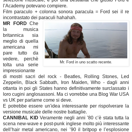
l’Academy potevano compiere.
Film paraculo + colonna sonora paracula = Ford sei il re
incontrastato dei paraculi hahahah.
MR FORD
Che
la musica
britannica sia
meglio di quella
americana mi
pare tutto da
vedere, perchè
Mr. Ford in uno scatto recente.
tolta una serie
impressionante
di mostri sacri del rock - Beatles, Rolling Stones, Led
Zeppelin, Black Sabbath, Iron Maiden, Who - dagli anni
ottanta in poi gli States hanno definitivamente surclassato i
loro cugini anglosassoni. Ma ci vorrebbe una Blog War USA
vs UK per parlarne come si deve.
E potrebbe essere un'idea interessante per rispolverare la
versione musicale delle nostre battaglie.
CANNIBAL KID
Veramente negli anni ’80 c’è stata tutta la
scena new-wave e post-punk inglese molto più interessante
dell’hair metal americano, nei ’90 il britpop e l’esplosione