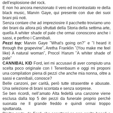
dell'esplosione del rock.
E non ho ancora menzionato il vero ed incontrastato re della
black music, Marvin Gaye, qui presente con due dei suoi
brani più noti.
Senza contare che ad impreziosire il pacchetto troviamo uno
dei brani da allora più sfruttati della Storia della settima arte,
quella A whiter shade of pale che ormai conoscono anche i
sassi, e perfino i Cannibali.
Pezzi top:
Marvin Gaye "What's going on?" e "I heard it
through the grapevine", Aretha Franklin "(You make me feel
like) A natural woman", Procol Harum "A whiter shade of
pale"
CANNIBAL KID
Ford, ieri mi accusavi di aver compiuto una
scelta poco originale con I Tenenbaum e oggi mi proponi
una compilation piena di pezzi che anche mia nonna, oltre a
sassi e cannibali, conosce?
Belle canzoni, per carità, però tutte strasentite e abusate.
Una selezione di brani scontata e senza sorprese.
Se ben ricordi, nell’amato Alta fedeltà una canzone viene
esclusa dalla top 5 dei pezzi da funerale proprio perché
suonata ne Il grande freddo e quindi ormai troppo
sputtanata.