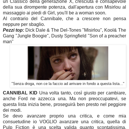
un Classico della generazione X, cresciuta e consapevole
della sua dirompente potenza, dall'apertura con Misirlou al
massaggio ai piedi di Girl, you'll be a woman soon.
Al contrario del Cannibale, che a crescere non pensa
neppure per sbaglio.
Pezzi top:
Dick Dale & The Del-Tones "Misirlou", Kool& The
Gang "Jungle Boogie", Dusty Springfield "Son of a preacher
man"
"Senza droga, non ce la faccio ad arrivare in fondo a questa lista..."
CANNIBAL KID
Una volta tanto, così giusto per cambiare,
anche Ford ne azzecca una. Ma non preoccupatevi, se
questa lista inizia bene, proseguirà ben presto nel peggiore
dei modi.
Se devo avanzare proprio una critica, e come mia
consuetudine io VOGLIO avanzare una critica, quella di
Pulp Fiction è una scelta valida quanto scontatissima.