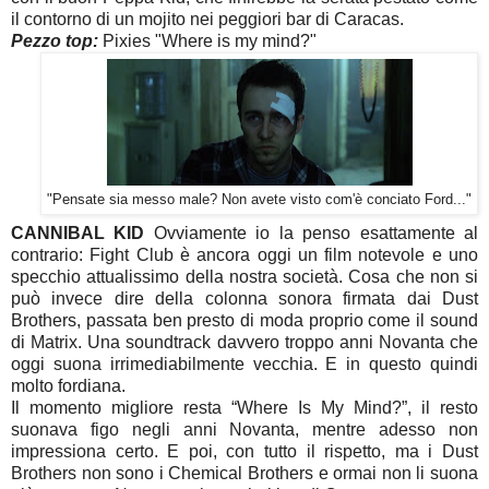
il contorno di un mojito nei peggiori bar di Caracas.
Pezzo top:
Pixies "Where is my mind?"
"Pensate sia messo male? Non avete visto com'è conciato Ford..."
CANNIBAL KID
Ovviamente io la penso esattamente al
contrario: Fight Club è ancora oggi un film notevole e uno
specchio attualissimo della nostra società. Cosa che non si
può invece dire della colonna sonora firmata dai Dust
Brothers, passata ben presto di moda proprio come il sound
di Matrix. Una soundtrack davvero troppo anni Novanta che
oggi suona irrimediabilmente vecchia. E in questo quindi
molto fordiana.
Il momento migliore resta “Where Is My Mind?”, il resto
suonava figo negli anni Novanta, mentre adesso non
impressiona certo. E poi, con tutto il rispetto, ma i Dust
Brothers non sono i Chemical Brothers e ormai non li suona