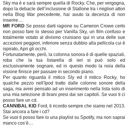
Sky ma è e sarà sempre quella di Rocky. Che, per vergogna,
dopo la debacle dell’inclusione di Stallone tra i migliori attori
nella Blog War precedente, hai avuto la decenza di non
inserire…
MR FORD
Se posso darti ragione su Cameron Crowe certo
non posso fare lo stesso per Vanilla Sky, un film confuso e
totalmente votato al divismo cruisiano qui in una delle sue
accezioni peggiori, inferiore senza dubbio alla pellicola cui è
ispirato, Apri gli occhi.
Fortunatamente, però, la colonna sonora è di quelle spaziali,
roba che la tua listarella di ieri si può solo ed
esclusivamente sognare, ed in questo modo la noia della
visione finisce per passare in secondo piano.
Per quanto riguarda il mitico Sly ed il mitico Rocky, ho
qualche pezzo nell'Ipod tratto dalle colonne sonore della
saga, ma avrei pensato ad un inserimento nella lista solo di
una mia selezione di brani presi dai sei capitoli. Se vuoi ti ci
posso fare un cd.
CANNIBAL KID
Ford, ti ricordo sempre che siamo nel 2013.
Stai ancora a fare i cd?
Se vuoi ti posso fare io una playlist su Spotify, ma non saprai
manco cos’è…