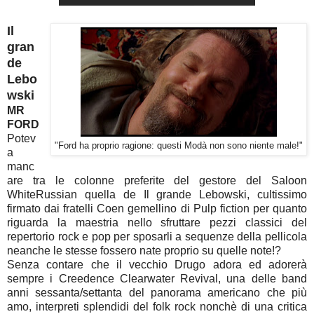
Il
gran
de
Lebo
wski
MR
FORD
Potev
"Ford ha proprio ragione: questi Modà non sono niente male!"
a
manc
are tra le colonne preferite del gestore del Saloon
WhiteRussian quella de Il grande Lebowski, cultissimo
firmato dai fratelli Coen gemellino di Pulp fiction per quanto
riguarda la maestria nello sfruttare pezzi classici del
repertorio rock e pop per sposarli a sequenze della pellicola
neanche le stesse fossero nate proprio su quelle note!?
Senza contare che il vecchio Drugo adora ed adorerà
sempre i Creedence Clearwater Revival, una delle band
anni sessanta/settanta del panorama americano che più
amo, interpreti splendidi del folk rock nonchè di una critica