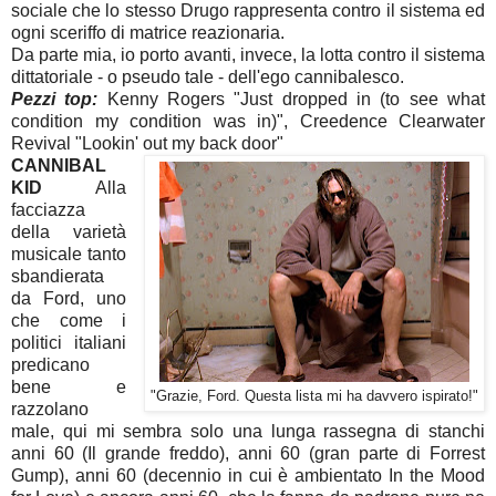
sociale che lo stesso Drugo rappresenta contro il sistema ed
ogni sceriffo di matrice reazionaria.
Da parte mia, io porto avanti, invece, la lotta contro il sistema
dittatoriale - o pseudo tale - dell'ego cannibalesco.
Pezzi top:
Kenny Rogers "Just dropped in (to see what
condition my condition was in)", Creedence Clearwater
Revival "Lookin' out my back door"
CANNIBAL
KID
Alla
facciazza
della varietà
musicale tanto
sbandierata
da Ford, uno
che come i
politici italiani
predicano
bene e
"Grazie, Ford. Questa lista mi ha davvero ispirato!"
razzolano
male, qui mi sembra solo una lunga rassegna di stanchi
anni 60 (Il grande freddo), anni 60 (gran parte di Forrest
Gump), anni 60 (decennio in cui è ambientato In the Mood