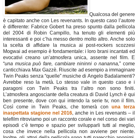
Qualcosa del genere
è capitato anche con Les revenants. In questo caso l’autore
è differente: Fabrice Gobert ha preso spunto dalla pellicola
del 2004 di Robin Campillo, ha tenuto gli elementi più
interessanti e poi c’ha messo dentro molto altro. Anche solo
la scelta di affidare la musica ai post-rockers scozzesi
Mogwai ad esempio è fondamentale: i loro brani incantati ed
evocativi creano un’atmosfera unica, assente nel film. E
“
una musica può fare, cambiare nininni o nananna,
” come
canticchiava Max Gazzè. Riuscite ad esempio a immaginare
Twin Peaks senza “quelle” musiche di Angelo Badalamenti?
Avrebbe reso la metà. Lo stesso vale in questo caso e i
paragoni con Twin Peaks tra l’altro non sono finiti.
L’atmosfera angosciante della creatura di David Lynch è qui
ben presente, dove con qui intendo la serie tv, non il film.
Così come in Twin Peaks, che tornerà con
una terza
inaspettata stagione nel 2016
, anche in Les revenants – il
telefilm ritroviamo poi un racconto corale e nel corso dei vari
episodi c’è tempo e spazio per svilupparli tutti al meglio,
cosa che invece nella pellicola non avviene per niente.
Inoltre, gli attori della pellicola sono tutti parecchio anonimi,