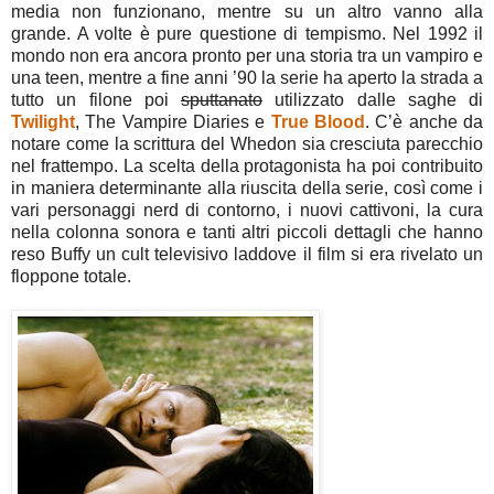
media non funzionano, mentre su un altro vanno alla
grande. A volte è pure questione di tempismo. Nel 1992 il
mondo non era ancora pronto per una storia tra un vampiro e
una teen, mentre a fine anni ’90 la serie ha aperto la strada a
tutto un filone poi
sputtanato
utilizzato dalle saghe di
Twilight
, The Vampire Diaries e
True Blood
. C’è anche da
notare come la scrittura del Whedon sia cresciuta parecchio
nel frattempo. La scelta della protagonista ha poi contribuito
in maniera determinante alla riuscita della serie, così come i
vari personaggi nerd di contorno, i nuovi cattivoni, la cura
nella colonna sonora e tanti altri piccoli dettagli che hanno
reso Buffy un cult televisivo laddove il film si era rivelato un
floppone totale.