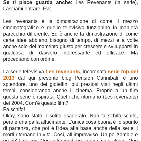
Se ti piace guarda anche:
Les Revenants (la serie),
Lasciami entrare, Eva
Les revenants è la dimostrazione di come il mezzo
cinematografico e quello televisivo funzionino in maniera
parecchio differente. Ed è anche la dimostrazione di come
certe idee abbiano bisogno di tempo, di mezzi e a volte
anche solo del momento giusto per crescere e svilupparsi in
qualcosa di davvero interessante ed efficace. Ma
procediamo con ordine.
La serie televisiva
Les revenants
, incoronata
serie top del
2013
dal qui presente blog Pensieri Cannibali, è uno
splendore, uno dei gioiellini più preziosi visti negli ultimi
tempi, considerando anche il cinema. Proprio a un film
questa serie è ispirata: Quelli che ritornano (Les revenants)
del 2004. Com’è questo film?
Fa schifo!
Okay, sono stato il solito esagerato. Non fa schifo schifo,
però è una palla allucinante. L’unica cosa buona è lo spunto
di partenza, che poi è l'idea alla base anche della serie: i
morti ritornano in vita. Così, all’improvviso. Un po' zombie e
un po' fantasmi. Non tutti i morti rinascono, solo alcuni. Non