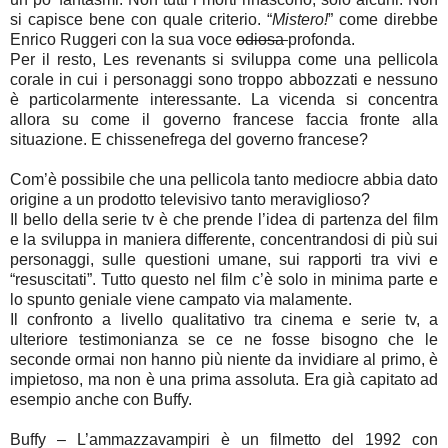
si capisce bene con quale criterio. “
Mistero!
” come direbbe
Enrico Ruggeri con la sua voce
odiosa
profonda.
Per il resto, Les revenants si sviluppa come una pellicola
corale in cui i personaggi sono troppo abbozzati e nessuno
è particolarmente interessante. La vicenda si concentra
allora su come il governo francese faccia fronte alla
situazione. E chissenefrega del governo francese?
Com’è possibile che una pellicola tanto mediocre abbia dato
origine a un prodotto televisivo tanto meraviglioso?
Il bello della serie tv è che prende l’idea di partenza del film
e la sviluppa in maniera differente, concentrandosi di più sui
personaggi, sulle questioni umane, sui rapporti tra vivi e
“resuscitati”. Tutto questo nel film c’è solo in minima parte e
lo spunto geniale viene campato via malamente.
Il confronto a livello qualitativo tra cinema e serie tv, a
ulteriore testimonianza se ce ne fosse bisogno che le
seconde ormai non hanno più niente da invidiare al primo, è
impietoso, ma non è una prima assoluta. Era già capitato ad
esempio anche con Buffy.
Buffy – L’ammazzavampiri è un filmetto del 1992 con