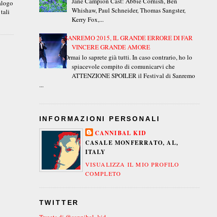
Jane Campion Cast: Abbie Cornish, Ben
ialogo
Whishaw, Paul Schneider, Thomas Sangster,
tali
Kerry Fox,...
SANREMO 2015, IL GRANDE ERRORE DI FAR
VINCERE GRANDE AMORE
Ormai lo saprete già tutti. In caso contrario, ho lo
spiacevole compito di comunicarvi che
ATTENZIONE SPOILER il Festival di Sanremo
...
INFORMAZIONI PERSONALI
CANNIBAL KID
CASALE MONFERRATO, AL,
ITALY
VISUALIZZA IL MIO PROFILO
COMPLETO
TWITTER
Tweets di @cannibal_kid