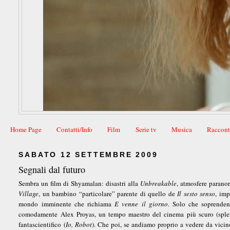
Home Page
Contatti/Info
Film
Serie tv
Musica
Raccont
SABATO 12 SETTEMBRE 2009
Segnali dal futuro
Sembra un film di Shyamalan: disastri alla
Unbreakable
, atmosfere parano
Village
, un bambino “particolare” parente di quello de
Il sesto senso
, imp
mondo imminente che richiama
E venne il giorno
. Solo che soprenden
comodamente Alex Proyas, un tempo maestro del cinema più scuro (spl
fantascientifico (
Io, Robot
). Che poi, se andiamo proprio a vedere da vicin