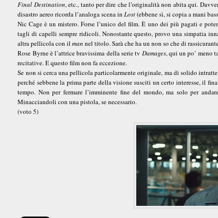
Final Destination
, etc., tanto per dire che l’originalità non abita qui. Dav
disastro aereo ricorda l’analoga scena in
Lost
(ebbene sì, si copia a mani bass
Nic Cage è un mistero. Forse l’unico del film. È uno dei più pagati e pote
tagli di capelli sempre ridicoli. Nonostante questo, provo una simpatia inna
altra pellicola con il
man
nel titolo. Sarà che ha un non so che di rassicurante
Rose Byrne è l’attrice bravissima della serie tv
Damages
, qui un po’ meno t
recitative. E questo film non fa eccezione.
Se non si cerca una pellicola particolarmente originale, ma di solido intra
perché sebbene la prima parte della visione susciti un certo interesse, il fin
tempo. Non per fermare l’imminente fine del mondo, ma solo per andare da
Minacciandoli con una pistola, se necessario.
(voto 5)