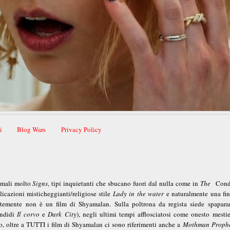
i
Blog Wars
Privacy Policy
rmali molto
Signs
, tipi inquietanti che sbucano fuori dal nulla come in
The
Cond
licazioni misticheggianti/religiose stile
Lady in the water
e naturalmente una fin
temente non è un film di Shyamalan. Sulla poltrona da regista siede spapara
endidi
Il corvo
e
Dark City
), negli ultimi tempi afflosciatosi come onesto mestie
o, oltre a TUTTI i film di Shyamalan ci sono riferimenti anche a
Mothman Prophe