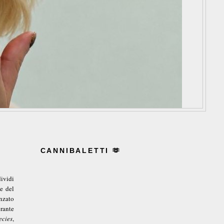
CANNIBALETTI 🫶
ividi
e del
nzato
rante
cies
,