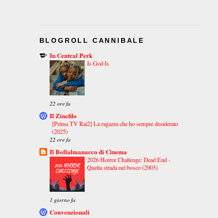
BLOGROLL CANNIBALE
In Central Perk
Is God Is
22 ore fa
Il Zinefilo
[Prima TV Rai2] La ragazza che ho sempre desiderato
(2025)
22 ore fa
Il Bollalmanacco di Cinema
2026 Horror Challenge: Dead End -
Quella strada nel bosco (2003)
1 giorno fa
Convenzionali