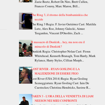
Zazie Beetz, Robert De Niro, Brett Cullen,
Frances Conroy, Marc Maron, Bill...
The Ring 3, il ritorno della bimbaminkia che
uccide
The Ring 3 Regia: F. Javier Gutiérrez Cast: Matilda
Lutz, Alex Roe, Johnny Galecki, Aimee
Teegarden, Vincent D'Onofrio, Zach ...
Il massacro di Dunkirk... hey, ma non era il
miracolo di Dunkirk?
Dunkirk Regia: Christopher Nolan Cast: Fionn
Whitehead, Kenneth Branagh, Tom Hardy, Mark
Rylance, Harry Styles, Cillian Murph...
LOST RIVER - RYAN GOSLING E LA
MALEDIZIONE DI ESSERE FIGO
Lost River (USA 2014) Regia: Ryan Gosling
Sceneggiatura: Ryan Gosling Cast: Iain De
Caestecker, Christina Hendricks, Saoirse R...
TAKEN 3 - L'ORA DELLA VENDETTA DI LIAM
NEESON NEI MIEI CONFRONTI