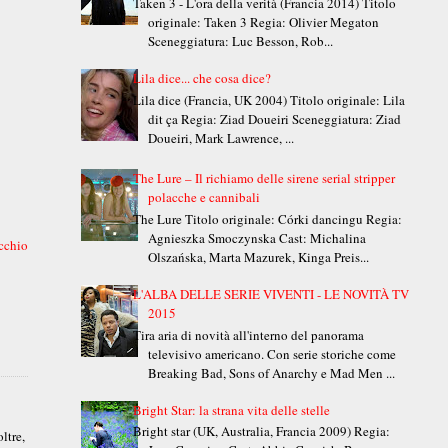
Taken 3 - L'ora della verità (Francia 2014) Titolo
originale: Taken 3 Regia: Olivier Megaton
Sceneggiatura: Luc Besson, Rob...
Lila dice... che cosa dice?
Lila dice (Francia, UK 2004) Titolo originale: Lila
dit ça Regia: Ziad Doueiri Sceneggiatura: Ziad
Doueiri, Mark Lawrence, ...
The Lure – Il richiamo delle sirene serial stripper
polacche e cannibali
The Lure Titolo originale: Córki dancingu Regia:
Agnieszka Smoczynska Cast: Michalina
cchio
Olszańska, Marta Mazurek, Kinga Preis...
L'ALBA DELLE SERIE VIVENTI - LE NOVITÀ TV
2015
Tira aria di novità all'interno del panorama
televisivo americano. Con serie storiche come
Breaking Bad, Sons of Anarchy e Mad Men ...
Bright Star: la strana vita delle stelle
Bright star (UK, Australia, Francia 2009) Regia:
ltre,