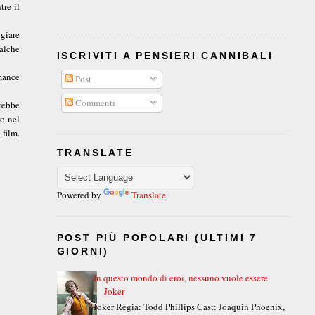
tre il
giare
alche
ISCRIVITI A PENSIERI CANNIBALI
rmance
Post
Commenti
arebbe
ro nel
film.
TRANSLATE
Powered by
Translate
POST PIÙ POPOLARI (ULTIMI 7
GIORNI)
In questo mondo di eroi, nessuno vuole essere
Joker
Joker Regia: Todd Phillips Cast: Joaquin Phoenix,