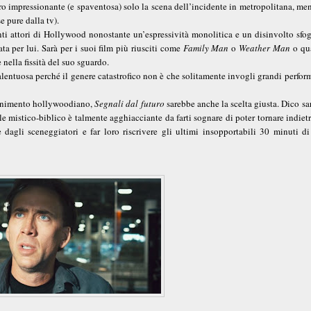
vero impressionante (e spaventosa) solo la scena dell’incidente in metropolitana, men
e pure dalla tv).
nti attori di Hollywood nonostante un’espressività monolitica e un disinvolto sfog
ta per lui. Sarà per i suoi film più riusciti come
Family Man
o
Weather Man
o qu
 nella fissità del suo sguardo.
alentuosa perché il genere catastrofico non è che solitamente invogli grandi perfo
ttenimento hollywoodiano,
Segnali dal futuro
sarebbe anche la scelta giusta. Dico s
ale mistico-biblico è talmente agghiacciante da farti sognare di poter tornare indiet
gli sceneggiatori e far loro riscrivere gli ultimi insopportabili 30 minuti di 