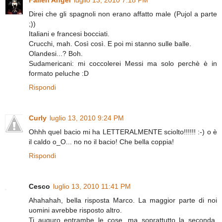
Fallen Angel
luglio 13, 2010 7:18 PM
Direi che gli spagnoli non erano affatto male (Pujol a parte
;))
Italiani e francesi bocciati.
Crucchi, mah. Così così. E poi mi stanno sulle balle.
Olandesi...? Boh.
Sudamericani: mi coccolerei Messi ma solo perchè è in
formato peluche :D
Rispondi
Curly
luglio 13, 2010 9:24 PM
Ohhh quel bacio mi ha LETTERALMENTE sciolto!!!!!! :-) o è
il caldo o_O... no no il bacio! Che bella coppia!
Rispondi
Cesco
luglio 13, 2010 11:41 PM
Ahahahah, bella risposta Marco. La maggior parte di noi
uomini avrebbe risposto altro.
Ti auguro entrambe le cose, ma soprattutto la seconda.