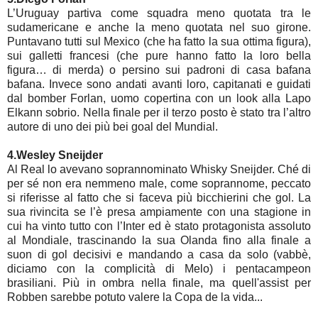
L’Uruguay partiva come squadra meno quotata tra le
sudamericane e anche la meno quotata nel suo girone.
Puntavano tutti sul Mexico (che ha fatto la sua ottima figura),
sui galletti francesi (che pure hanno fatto la loro bella
figura… di merda) o persino sui padroni di casa bafana
bafana. Invece sono andati avanti loro, capitanati e guidati
dal bomber Forlan, uomo copertina con un look alla Lapo
Elkann sobrio. Nella finale per il terzo posto è stato tra l’altro
autore di uno dei più bei goal del Mundial.
4.Wesley Sneijder
Al Real lo avevano soprannominato Whisky Sneijder. Ché di
per sé non era nemmeno male, come soprannome, peccato
si riferisse al fatto che si faceva più bicchierini che gol. La
sua rivincita se l’è presa ampiamente con una stagione in
cui ha vinto tutto con l’Inter ed è stato protagonista assoluto
al Mondiale, trascinando la sua Olanda fino alla finale a
suon di gol decisivi e mandando a casa da solo (vabbè,
diciamo con la complicità di Melo) i pentacampeon
brasiliani. Più in ombra nella finale, ma quell'assist per
Robben sarebbe potuto valere la Copa de la vida...