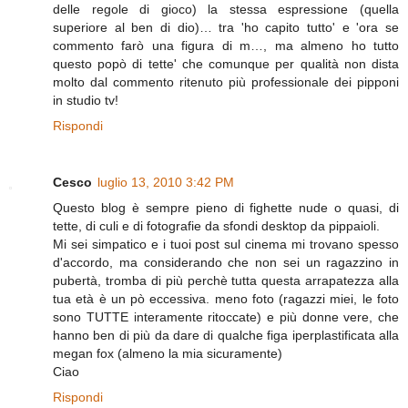
delle regole di gioco) la stessa espressione (quella
superiore al ben di dio)… tra 'ho capito tutto' e 'ora se
commento farò una figura di m…, ma almeno ho tutto
questo popò di tette' che comunque per qualità non dista
molto dal commento ritenuto più professionale dei pipponi
in studio tv!
Rispondi
Cesco
luglio 13, 2010 3:42 PM
Questo blog è sempre pieno di fighette nude o quasi, di
tette, di culi e di fotografie da sfondi desktop da pippaioli.
Mi sei simpatico e i tuoi post sul cinema mi trovano spesso
d'accordo, ma considerando che non sei un ragazzino in
pubertà, tromba di più perchè tutta questa arrapatezza alla
tua età è un pò eccessiva. meno foto (ragazzi miei, le foto
sono TUTTE interamente ritoccate) e più donne vere, che
hanno ben di più da dare di qualche figa iperplastificata alla
megan fox (almeno la mia sicuramente)
Ciao
Rispondi