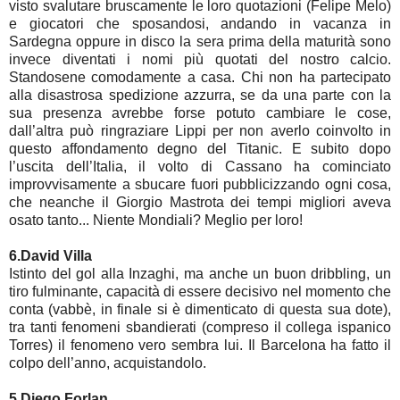
visto svalutare bruscamente le loro quotazioni (Felipe Melo)
e giocatori che sposandosi, andando in vacanza in
Sardegna oppure in disco la sera prima della maturità sono
invece diventati i nomi più quotati del nostro calcio.
Standosene comodamente a casa. Chi non ha partecipato
alla disastrosa spedizione azzurra, se da una parte con la
sua presenza avrebbe forse potuto cambiare le cose,
dall’altra può ringraziare Lippi per non averlo coinvolto in
questo affondamento degno del Titanic. E subito dopo
l’uscita dell’Italia, il volto di Cassano ha cominciato
improvvisamente a sbucare fuori pubblicizzando ogni cosa,
che neanche il Giorgio Mastrota dei tempi migliori aveva
osato tanto... Niente Mondiali? Meglio per loro!
6.David Villa
Istinto del gol alla Inzaghi, ma anche un buon dribbling, un
tiro fulminante, capacità di essere decisivo nel momento che
conta (vabbè, in finale si è dimenticato di questa sua dote),
tra tanti fenomeni sbandierati (compreso il collega ispanico
Torres) il fenomeno vero sembra lui. Il Barcelona ha fatto il
colpo dell’anno, acquistandolo.
5.Diego Forlan