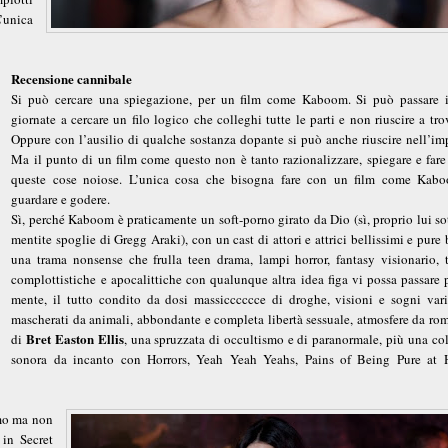
L’unica
Recensione cannibale
Si può cercare una spiegazione, per un film come Kaboom. Si può passare i
giornate a cercare un filo logico che colleghi tutte le parti e non riuscire a tro
Oppure con l’ausilio di qualche sostanza dopante si può anche riuscire nell’imp
Ma il punto di un film come questo non è tanto razionalizzare, spiegare e fare 
queste cose noiose. L’unica cosa che bisogna fare con un film come Kab
guardare e godere.
Sì, perché Kaboom è praticamente un soft-porno girato da Dio (sì, proprio lui so
mentite spoglie di Gregg Araki), con un cast di attori e attrici bellissimi e pure 
una trama nonsense che frulla teen drama, lampi horror, fantasy visionario, t
complottistiche e apocalittiche con qualunque altra idea figa vi possa passare 
mente, il tutto condito da dosi massicccccce di droghe, visioni e sogni vari,
mascherati da animali, abbondante e completa libertà sessuale, atmosfere da ro
Bret Easton Ellis
di
, una spruzzata di occultismo e di paranormale, più una co
sonora da incanto con Horrors, Yeah Yeah Yeahs, Pains of Being Pure at H
mo ma non
 in Secret