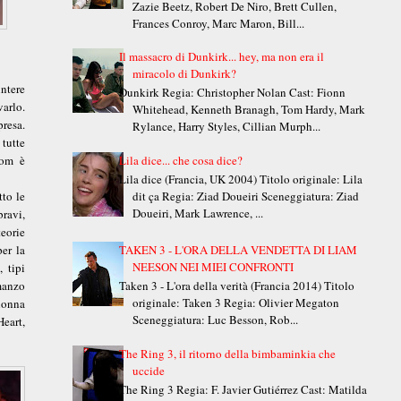
Zazie Beetz, Robert De Niro, Brett Cullen,
Frances Conroy, Marc Maron, Bill...
Il massacro di Dunkirk... hey, ma non era il
miracolo di Dunkirk?
ntere
Dunkirk Regia: Christopher Nolan Cast: Fionn
varlo.
Whitehead, Kenneth Branagh, Tom Hardy, Mark
resa.
Rylance, Harry Styles, Cillian Murph...
tutte
oom è
Lila dice... che cosa dice?
Lila dice (Francia, UK 2004) Titolo originale: Lila
tto le
dit ça Regia: Ziad Doueiri Sceneggiatura: Ziad
Doueiri, Mark Lawrence, ...
bravi,
eorie
per la
TAKEN 3 - L'ORA DELLA VENDETTA DI LIAM
NEESON NEI MIEI CONFRONTI
 tipi
manzo
Taken 3 - L'ora della verità (Francia 2014) Titolo
originale: Taken 3 Regia: Olivier Megaton
lonna
Sceneggiatura: Luc Besson, Rob...
eart,
The Ring 3, il ritorno della bimbaminkia che
uccide
The Ring 3 Regia: F. Javier Gutiérrez Cast: Matilda