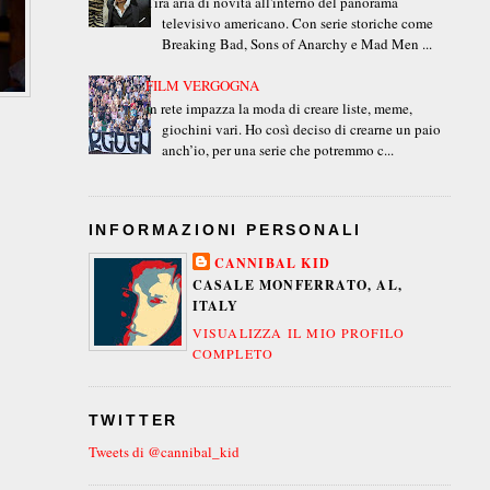
Tira aria di novità all'interno del panorama
televisivo americano. Con serie storiche come
Breaking Bad, Sons of Anarchy e Mad Men ...
FILM VERGOGNA
In rete impazza la moda di creare liste, meme,
giochini vari. Ho così deciso di crearne un paio
anch’io, per una serie che potremmo c...
INFORMAZIONI PERSONALI
CANNIBAL KID
CASALE MONFERRATO, AL,
ITALY
VISUALIZZA IL MIO PROFILO
COMPLETO
TWITTER
Tweets di @cannibal_kid