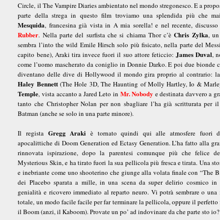
Circle, il The Vampire Diaries ambientato nel mondo stregonesco. E a propos
parte della strega in questo film troviamo una splendida più che m
Mesquida
, francesina già vista in A mia sorella! e nel recente, discusso
Rubber
Chris Zylka
. Nella parte del surfista che si chiama Thor c’è
, un
sembra l’into the wild Emile Hirsch solo più fisicato, nella parte del Mess
James Duval
capito bene), Araki tira invece fuori il suo attore feticcio:
, 
come l’uomo mascherato da coniglio in Donnie Darko. E poi due bionde c
diventano delle dive di Hollywood il mondo gira proprio al contrario: l
Haley Bennett
(The Hole 3D, The Haunting of Molly Hartley, Io & Marl
Temple
Mr. Nobody
, vista accanto a Jared Leto in
e destinata davvero a gr
tanto che Christopher Nolan per non sbagliare l’ha già scritturata per i
Batman (anche se solo in una parte minore).
Gregg Araki
Il regista
è tornato quindi qui alle atmosfere fuori d
apocalittiche di Doom Generation ed Ectasy Generation. L’ha fatto alla gr
rinnovata ispirazione, dopo la parentesi comunque più che felice de
Mysterious Skin, e ha tirato fuori la sua pellicola più fresca e tirata. Una st
e inebriante come uno shooterino che giunge alla volata finale con “The B
dei Placebo sparata a mille, in una scena da super delirio cosmico in 
genialità e ricovero immediato al reparto neuro. Vi potrà sembrare o una
totale, un modo facile facile per far terminare la pellicola, oppure il perfetto
il Boom (anzi, il Kaboom). Provate un po’ ad indovinare da che parte sto io?