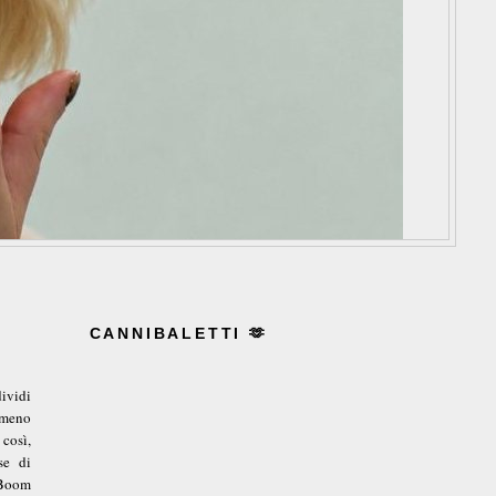
CANNIBALETTI 🫶
ividi
mmeno
così,
se di
“Boom