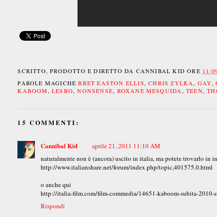
SCRITTO, PRODOTTO E DIRETTO DA
CANNIBAL KID
ORE
11:0
PAROLE MAGICHE
BRET EASTON ELLIS
,
CHRIS ZYLKA
,
GAY
,
KABOOM
,
LESBO
,
NONSENSE
,
ROXANE MESQUIDA
,
TEEN
,
TH
15 COMMENTI:
Cannibal Kid
aprile 21, 2011 11:10 AM
naturalmente non è (ancora) uscito in italia, ma potete trovarlo in in
http://www.italianshare.net/forum/index.php/topic,401575.0.html
o anche qui
http://italia-film.com/film-commedia/14651-kaboom-subita-2010-s
Rispondi