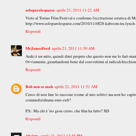
soloparolesparse
aprile 21, 2011 11:22 AM
Visto al Torino Film Festival e confermo l'eccitazione estatica di Ma
http://www.soloparolesparse.com/2010/11/tff28-kaboom-tra-lynch
Rispondi
MrJamesFord
aprile 21, 2011 11:50 AM
Araki è un mito, quindi direi proprio che questo non me lo farò man
Ovviamente, guardandomi bene dal convertirmi al radicalchicchism
Rispondi
Boh non so mah
aprile 21, 2011 11:51 AM
Cerco di non fare lo zuccone (come al mio solito) ma non ho capito
commedia\drama emo-cult?
P.S.: Ma chi è 'sto gesu cristo, che film ha fatto? XD
Rispondi
Absinto
aprile 21, 2011 12:56 PM