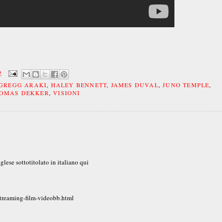
9
GREGG ARAKI
,
HALEY BENNETT
,
JAMES DUVAL
,
JUNO TEMPLE
,
OMAS DEKKER
,
VISIONI
glese sottotitolato in italiano qui
treaming-film-videobb.html