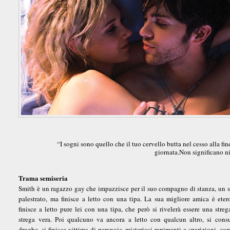
“I sogni sono quello che il tuo cervello butta nel cesso alla fin
giornata.Non significano ni
Trama semiseria
Smith è un ragazzo gay che impazzisce per il suo compagno di stanza, un su
palestrato, ma finisce a letto con una tipa. La sua migliore amica è eter
finisce a letto pure lei con una tipa, che però si rivelerà essere una stre
strega vera. Poi qualcuno va ancora a letto con qualcun altro, si con
droghe, si finisce vittima di paranoie, misteriosi rapimenti e sparizioni, co