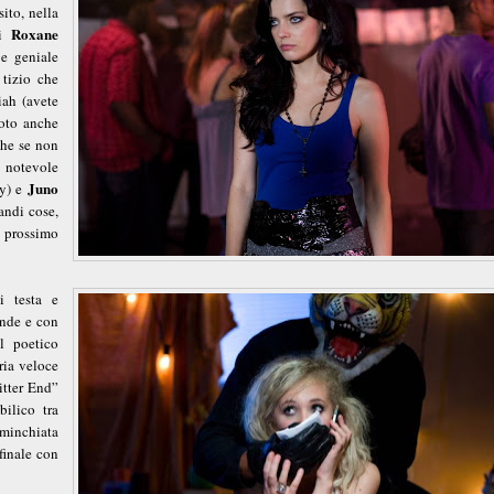
ito, nella
Roxane
ai
 e geniale
 tizio che
iah (avete
noto anche
he se non
a notevole
Juno
ey) e
andi cose,
l prossimo
i testa e
ande e con
l poetico
oria veloce
itter End”
bilico tra
 minchiata
 finale con