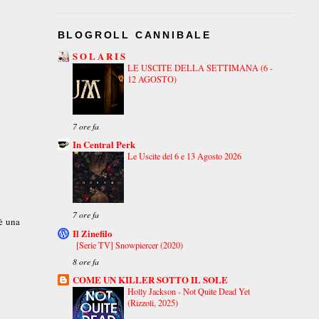
BLOGROLL CANNIBALE
S O L A R I S
LE USCITE DELLA SETTIMANA (6 -
12 AGOSTO)
7 ore fa
In Central Perk
Le Uscite del 6 e 13 Agosto 2026
7 ore fa
 è una
Il Zinefilo
[Serie TV] Snowpiercer (2020)
8 ore fa
COME UN KILLER SOTTO IL SOLE
Holly Jackson - Not Quite Dead Yet
(Rizzoli, 2025)