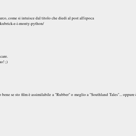
rco, come si intuisce dal titolo che diedi al post all'epoca
-kubrick-e-i-monty-python/
care.
o! ;)
 bene se sto film è assimilabile a "Rubber" o meglio a "Southland Tales"... oppure