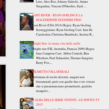
Lutz, Alex Roe, Johnny Galecki, Aimee
Teegarden, Vincent D'Onofrio, Zach ...
LOST RIVER - RYAN GOSLING E LA
MALEDIZIONE DI ESSERE FIGO
Lost River (USA 2014) Regia: Ryan Gosling
Sceneggiatura: Ryan Gosling Cast: Iain De
Caestecker, Christina Hendricks, Saoirse R...
Bright Star: la strana vita delle stelle
Bright star (UK, Australia, Francia 2009) Regia:
Jane Campion Cast: Abbie Cornish, Ben
Whishaw, Paul Schneider, Thomas Sangster,
Kerry Fox,...
FILMETTI COLLATERALI
Settimana di uscite discrete, magari non
fenomenali, però con quelle due o tre visioni
che si preannunciano promettenti, qualche
riempitiv...
L'ALBA DELLE SERIE VIVENTI - LE NOVITÀ TV
2015