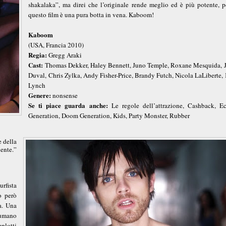
shakalaka”, ma direi che l’originale rende meglio ed è più potente, p
questo film è una pura botta in vena. Kaboom!
Kaboom
(USA, Francia 2010)
Regia:
Gregg Araki
Cast:
Thomas Dekker, Haley Bennett, Juno Temple, Roxane Mesquida, 
Duval, Chris Zylka, Andy Fisher-Price, Brandy Futch, Nicola LaLiberte, 
Lynch
Genere:
nonsense
Se ti piace guarda anche:
Le regole dell’attrazione, Cashback, Ec
Generation, Doom Generation, Kids, Party Monster, Rubber
e della
ente.”
rfista
o però
ga. Una
sumano
mplotti