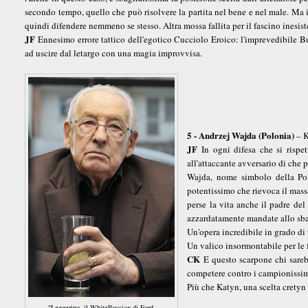
secondo tempo, quello che può risolvere la partita nel bene e nel male. Ma in
quindi difendere nemmeno se stesso. Altra mossa fallita per il fascino inesist
JF
Ennesimo errore tattico dell'egotico Cucciolo Eroico: l'imprevedibile Bun
ad uscire dal letargo con una magia improvvisa.
5 - Andrzej Wajda (Polonia)
– 
JF
In ogni difesa che si rispet
all'attaccante avversario di che pa
Wajda, nome simbolo della Polo
potentissimo che rievoca il massa
perse la vita anche il padre del
azzardatamente mandate allo sba
Un'opera incredibile in grado di 
Un valico insormontabile per le 
CK
E questo scarpone chi sareb
competere contro i campionissim
Più che Katyn, una scelta crety
"Leggerino, il WhiteRussian di Ford.