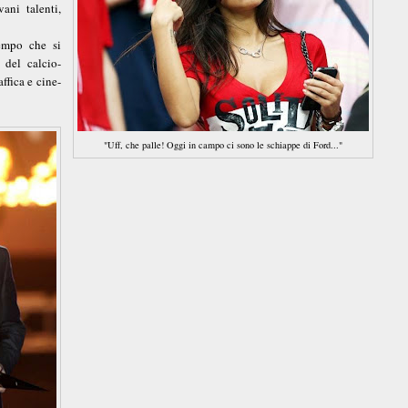
ani talenti,
empo che si
del calcio-
ffica e cine-
"Uff, che palle! Oggi in campo ci sono le schiappe di Ford..."