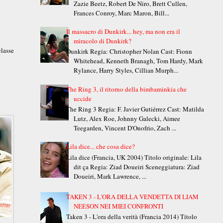
Zazie Beetz, Robert De Niro, Brett Cullen,
Frances Conroy, Marc Maron, Bill...
Il massacro di Dunkirk... hey, ma non era il
miracolo di Dunkirk?
lasse
Dunkirk Regia: Christopher Nolan Cast: Fionn
Whitehead, Kenneth Branagh, Tom Hardy, Mark
Rylance, Harry Styles, Cillian Murph...
The Ring 3, il ritorno della bimbaminkia che
uccide
The Ring 3 Regia: F. Javier Gutiérrez Cast: Matilda
Lutz, Alex Roe, Johnny Galecki, Aimee
Teegarden, Vincent D'Onofrio, Zach ...
Lila dice... che cosa dice?
Lila dice (Francia, UK 2004) Titolo originale: Lila
dit ça Regia: Ziad Doueiri Sceneggiatura: Ziad
Doueiri, Mark Lawrence, ...
TAKEN 3 - L'ORA DELLA VENDETTA DI LIAM
NEESON NEI MIEI CONFRONTI
Taken 3 - L'ora della verità (Francia 2014) Titolo