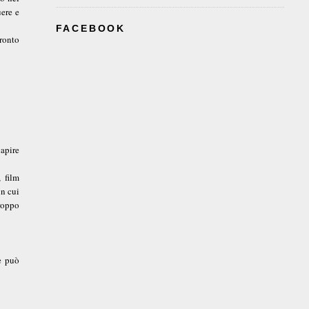
uere e
FACEBOOK
pronto
apire
 film
in cui
troppo
e può