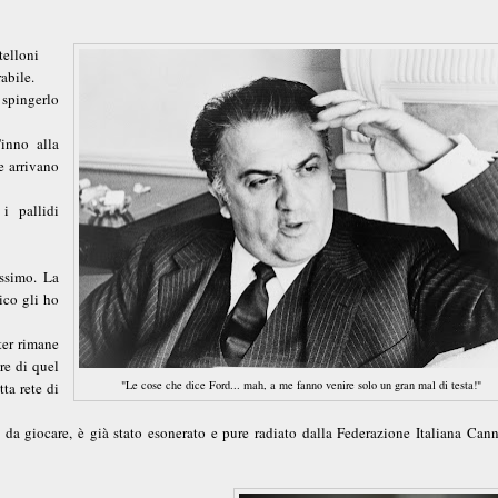
itelloni
abile.
 spingerlo
'inno alla
e arrivano
 i pallidi
issimo. La
ico gli ho
ter rimane
re di quel
"Le cose che dice Ford... mah, a me fanno venire solo un gran mal di testa!"
ta rete di
 da giocare, è già stato esonerato e pure radiato dalla Federazione Italiana Cann