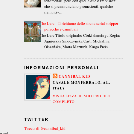
fenomenali, però con quelle due o tre visioni
che si preannunciano promettenti, qualche
riempitiv...
The Lure – Il richiamo delle sirene serial stripper
polacche e cannibali
The Lure Titolo originale: Córki dancingu Regia:
Agnieszka Smoczynska Cast: Michalina
Olszańska, Marta Mazurek, Kinga Preis...
INFORMAZIONI PERSONALI
CANNIBAL KID
CASALE MONFERRATO, AL,
ITALY
VISUALIZZA IL MIO PROFILO
COMPLETO
TWITTER
Tweets di @cannibal_kid
po nel