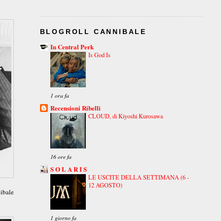
BLOGROLL CANNIBALE
In Central Perk
Is God Is
1 ora fa
Recensioni Ribelli
CLOUD, di Kiyoshi Kurosawa
16 ore fa
S O L A R I S
LE USCITE DELLA SETTIMANA (6 -
12 AGOSTO)
ibale
1 giorno fa