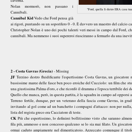
caverna.
Nolan mormorò, non passano i
"Ford, quella lì dietro ERA casa tua
Cannibali.
Cannibal Kid
Vedo che Ford pensa già
ai rigori, puntando su un soporifero 0 - 0. È davvero un maestro del calcio c
Christopher Nolan è uno dei pochi talenti veri messi in campo dal Ford, ch
cannibali. Ma nemmeno i suoi supereroi riusciranno a fermarlo da una inevit
2 - Costa Gavras (Grecia)
- Missing
JF
Terzino destro fluidificante l'espertissimo Costa Gavras, un giocatore 
bassissime maree delle fasce ben poco eroiche del Cucciolo: un film che st
una giustissima Palma d'oro, e che ricordò il dramma e l'epoca terribile dei 
Quello che manca, però, in questa partita, è la squadra in campo ad opporsi a
Terreno fertile, dunque, per un veterano della fascia come Gavras, in grad
invitando al gol come ad un banchetto i compagni d'attacco: non per nulla, 
lista del regista greco era Cacciatore di teste.
CK
Più che espertissimo, lo definirei bollitissimo visto che saranno alme
fila più, ammesso e non concesso qualcuno se lo sia mai filato. Un giocatore
ormai caduto ampiamente nel dimenticatoio. Azzeccato comunque il titolo