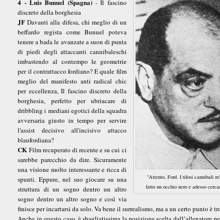
4 - Luis Bunuel (Spagna)
- Il fascino
discreto della borghesia
JF
Davanti alla difesa, chi meglio di un
beffardo regista come Bunuel poteva
tenere a bada le avanzate a suon di punta
di piedi degli attaccanti cannibaleschi
imbastendo al contempo le geometrie
per il contrattacco fordiano? E quale film
meglio del manifesto anti radical chic
per eccellenza, Il fascino discreto della
borghesia, perfetto per ubriacare di
dribbling i mediani egotici della squadra
avversaria giusto in tempo per servire
l'assist decisivo all'incisivo attacco
blaufordiana?
CK
Film recuperato di recente e su cui ci
sarebbe parecchio da dire. Sicuramente
una visione molto interessante e ricca di
"Attento, Ford. I tifosi cannibali m
spunti. Eppure, nel suo giocare su una
fatto un occhio nero e adesso cerca
struttura di un sogno dentro un altro
sogno dentro un altro sogno e così via
finisce per incartarsi da solo. Va bene il surrealismo, ma a un certo punto è t
Anche in questo caso, è sbagliatissima la posizione scelta dall’allenatore pe