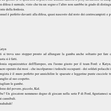
 difesa è surreale, visto che tra un sogno e l’altro non sarebbe in grado di disting
ente della fordesia.
uel è perfetto davanti alla difesa, quasi nascosto dal resto dei centrocampisti e 
Katyn
ti si trova uno stopper pronto ad allungare la gamba anche soltanto per fare c
sta si è fatti.
nia organizzatrice dell'Europeo, era l'uomo giusto per il team Ford: e Katyn,
cro operato dai russi - che incolparono i tedeschi occupanti - dei soldati polacchi 
 regista è il muro perfetto per annichilire le spaesate e leggerine punte cucciole 
raglio al suo cospetto.
tagliare le gambe.
forze del povero, piccolo, Kid.
be? Un giocatore nemmeno degno di giocare nella serie F di Ford, figuriamoci s
i cannibali.
n uahahah!