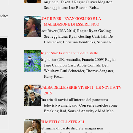
originale: Taken 3 Regia: Olivier Megaton
Sceneggiatura: Luc Besson, Rob...
iche:
LOST RIVER - RYAN GOSLING E LA
MALEDIZIONE DI ESSERE FIGO
Lost River (USA 2014) Regia: Ryan Gosling
Sceneggiatura: Ryan Gosling Cast: Iain De
Caestecker, Christina Hendricks, Saoirse R...
Bright Star: la strana vita delle stelle
Bright star (UK, Australia, Francia 2009) Regia:
Jane Campion Cast: Abbie Cornish, Ben
Whishaw, Paul Schneider, Thomas Sangster,
Kerry Fox,...
L'ALBA DELLE SERIE VIVENTI - LE NOVITÀ TV
2015
Tira aria di novità all'interno del panorama
televisivo americano. Con serie storiche come
Breaking Bad, Sons of Anarchy e Mad Men ...
FILMETTI COLLATERALI
Settimana di uscite discrete, magari non