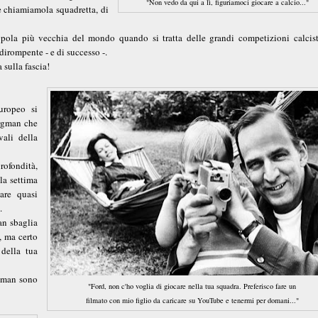
"Non vedo da qui a lì, figuriamoci giocare a calcio..."
re chiamiamola squadretta, di
pola più vecchia del mondo quando si tratta delle grandi competizioni calcist
dirompente - e di successo -.
 sulla fascia!
uropeo si
ergman che
vali della
rofondità,
la settima
are quasi
.
an sbaglia
, ma certo
della tua
rgman sono
"Ford, non c'ho voglia di giocare nella tua squadra. Preferisco fare un
filmato con mio figlio da caricare su YouTube e tenermi per domani..."