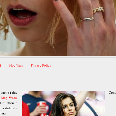
i
Blog Wars
Privacy Policy
, anche i due
Cond
Blog Wars
e
.
 di attori e
 a sfidarsi a
iera.