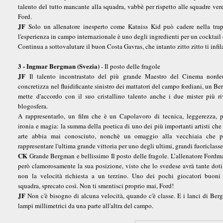
talento del tutto mancante alla squadra, vabbè per rispetto alle squadre ve
Ford.
JF
Solo un allenatore inesperto come Katniss Kid può cadere nella trap
l'esperienza in campo internazionale è uno degli ingredienti per un cocktail 
Continua a sottovalutare il buon Costa Gavras, che intanto zitto zitto ti infila
3 - Ingmar Bergman (Svezia)
- Il posto delle fragole
JF
Il talento incontrastato del più grande Maestro del Cinema norde
concretizza nel fluidificante sinistro dei mattatori del campo fordiani, un B
mette d'accordo con il suo cristallino talento anche i due mister più ri
blogosfera.
A rappresentarlo, un film che è un Capolavoro di tecnica, leggerezza, p
ironia e magia: la summa della poetica di uno dei più importanti artisti che 
arte abbia mai conosciuto, nonchè un omaggio alla vecchiaia che p
rappresentare l'ultima grande vittoria per uno degli ultimi, grandi fuoriclasse
CK
Grande Bergman e bellissimo Il posto delle fragole. L’allenatore Fordm
però clamorosamente la sua posizione, visto che lo svedese avrà tante doti
non la velocità richiesta a un terzino. Uno dei pochi giocatori buoni 
squadra, sprecato così. Non ti smentisci proprio mai, Ford!
JF
Non c'è bisogno di alcuna velocità, quando c'è classe. E i lanci di Be
lampi millimetrici da una parte all'altra del campo.