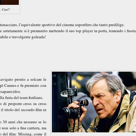
. Ciao!"
atenacciaro, l’equivalente sportivo del cinema soporifero che tanto predilige.
e astutamente si è premunito mettendo il suo top player in porta, temendo i fuoric
abile e travolgente goleada!
navigato pronto a solcare le
upì Cannes e fu premiato con
desaparecidos.
lla furia del team fordiano.
o di proporre cross su cross
il titolo del secondo film in
no 30 anni che nessuno se lo
 non solo a fine carriera, ma
 del film: Missing, come il