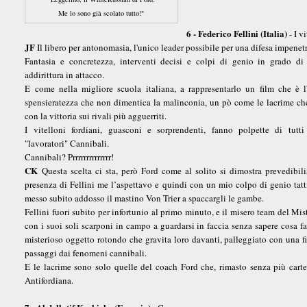
Me lo sono già scolato tutto!"
6 - Federico Fellini (Italia)
- I v
JF
Il libero per antonomasia, l'unico leader possibile per una difesa impenetr
Fantasia e concretezza, interventi decisi e colpi di genio in grado di
addirittura in attacco.
E come nella migliore scuola italiana, a rappresentarlo un film che è l
spensieratezza che non dimentica la malinconia, un pò come le lacrime ch
con la vittoria sui rivali più agguerriti.
I vitelloni fordiani, guasconi e sorprendenti, fanno polpette di tutti
"lavoratori" Cannibali.
Cannibali? Prrrrrrrrrrrrrr!
CK
Questa scelta ci sta, però Ford come al solito si dimostra prevedibil
presenza di Fellini me l’aspettavo e quindi con un mio colpo di genio tatt
messo subito addosso il mastino Von Trier a spaccargli le gambe.
Fellini fuori subito per infortunio al primo minuto, e il misero team del Mis
con i suoi soli scarponi in campo a guardarsi in faccia senza sapere cosa fa
misterioso oggetto rotondo che gravita loro davanti, palleggiato con una fit
passaggi dai fenomeni cannibali.
E le lacrime sono solo quelle del coach Ford che, rimasto senza più carte
Antifordiana.