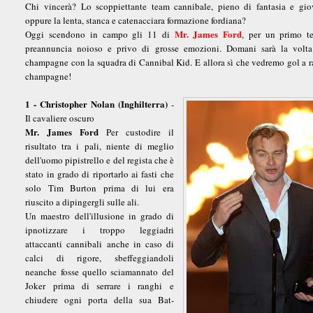
Chi vincerà? Lo scoppiettante team cannibale, pieno di fantasia e giov
oppure la lenta, stanca e catenacciara formazione fordiana?
Mr. James Ford
Oggi scendono in campo gli 11 di
, per un primo t
preannuncia noioso e privo di grosse emozioni. Domani sarà la volta 
champagne con la squadra di Cannibal Kid. E allora sì che vedremo gol a ra
champagne!
1 - Christopher Nolan (Inghilterra)
-
Il cavaliere oscuro
Mr. James Ford
Per custodire il
risultato tra i pali, niente di meglio
dell'uomo pipistrello e del regista che è
stato in grado di riportarlo ai fasti che
solo Tim Burton prima di lui era
riuscito a dipingergli sulle ali.
Un maestro dell'illusione in grado di
ipnotizzare i troppo leggiadri
attaccanti cannibali anche in caso di
calci di rigore, sbeffeggiandoli
neanche fosse quello sciamannato del
Joker prima di serrare i ranghi e
chiudere ogni porta della sua Bat-