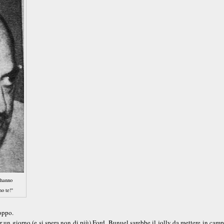
'hanno
no te!"
roppo.
r un giorno (e si spera non di più) Ford. Bunuel sarebbe il jolly da mettere in cam