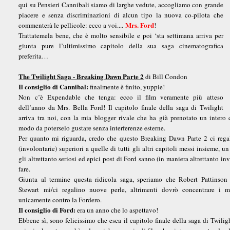
qui su Pensieri Cannibali siamo di larghe vedute, accogliamo con grande
piacere e senza discriminazioni di alcun tipo la nuova co-pilota che
Mrs. Ford
commenterà le pellicole: ecco a voi....
!
Trattatemela bene, che è molto sensibile e poi ‘sta settimana arriva per
giunta pure l’ultimissimo capitolo della sua saga cinematografica
preferita…
The Twilight Saga - Breaking Dawn Parte 2
di Bill Condon
Il consiglio di Cannibal:
finalmente è finito, yuppie!
Non c’è Expendable che tenga: ecco il film veramente più atteso
dell’anno da Mrs. Bella Ford! Il capitolo finale della saga di Twilight
arriva tra noi, con la mia blogger rivale che ha già prenotato un intero
modo da poterselo gustare senza interferenze esterne.
Per quanto mi riguarda, credo che questo Breaking Dawn Parte 2 ci regal
(involontarie) superiori a quelle di tutti gli altri capitoli messi insieme, u
gli altrettanto seriosi ed epici post di Ford sanno (in maniera altrettanto in
fare.
Giunta al termine questa ridicola saga, speriamo che Robert Pattinson 
Stewart mi/ci regalino nuove perle, altrimenti dovrò concentrare i mi
unicamente contro la Fordero.
Il consiglio di Ford:
era un anno che lo aspettavo!
Ebbene sì, sono felicissimo che esca il capitolo finale della saga di Twilig