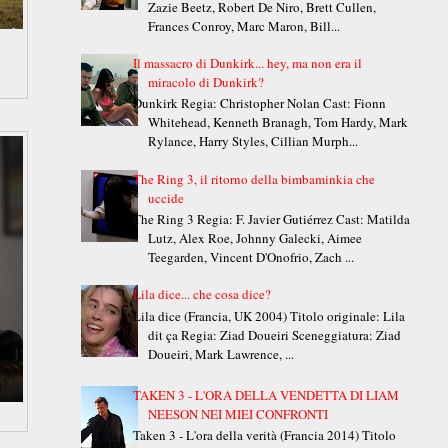
Zazie Beetz, Robert De Niro, Brett Cullen,
Frances Conroy, Marc Maron, Bill...
Il massacro di Dunkirk... hey, ma non era il
miracolo di Dunkirk?
Dunkirk Regia: Christopher Nolan Cast: Fionn
Whitehead, Kenneth Branagh, Tom Hardy, Mark
Rylance, Harry Styles, Cillian Murph...
The Ring 3, il ritorno della bimbaminkia che
uccide
The Ring 3 Regia: F. Javier Gutiérrez Cast: Matilda
Lutz, Alex Roe, Johnny Galecki, Aimee
Teegarden, Vincent D'Onofrio, Zach ...
Lila dice... che cosa dice?
Lila dice (Francia, UK 2004) Titolo originale: Lila
dit ça Regia: Ziad Doueiri Sceneggiatura: Ziad
Doueiri, Mark Lawrence, ...
TAKEN 3 - L'ORA DELLA VENDETTA DI LIAM
NEESON NEI MIEI CONFRONTI
Taken 3 - L'ora della verità (Francia 2014) Titolo