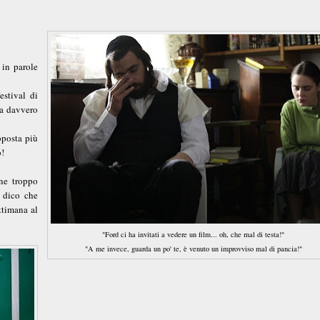
 in parole
estival di
ra davvero
oposta più
o!
one troppo
i dico che
ttimana al
"Ford ci ha invitati a vedere un film... oh, che mal di testa!"
"A me invece, guarda un po' te, è venuto un improvviso mal di pancia!"