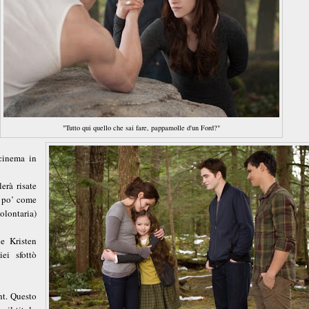
"Tutto qui quello che sai fare, pappamolle d'un Ford?"
 cinema in
erà risate
n po’ come
volontaria)
e Kristen
ei sfottò
ht. Questo