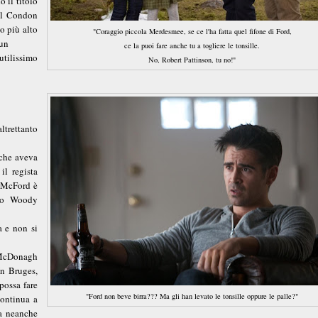
 il titolo
ill Condon
o più alto
"Coraggio piccola Merdesmee, se ce l'ha fatta quel fifone di Ford,
 un
ce la puoi fare anche tu a togliere le tonsille.
 utilissimo
No, Robert Pattinson, tu no!"
ltrettanto
 che aveva
il regista
 McFord è
ato Woody
a e non si
 McDonagh
In Bruges,
possa fare
"Ford non beve birra??? Ma gli han levato le tonsille oppure le palle?"
continua a
za neanche