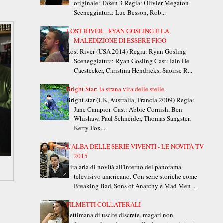
originale: Taken 3 Regia: Olivier Megaton
Sceneggiatura: Luc Besson, Rob...
LOST RIVER - RYAN GOSLING E LA
MALEDIZIONE DI ESSERE FIGO
Lost River (USA 2014) Regia: Ryan Gosling
Sceneggiatura: Ryan Gosling Cast: Iain De
Caestecker, Christina Hendricks, Saoirse R...
Bright Star: la strana vita delle stelle
Bright star (UK, Australia, Francia 2009) Regia:
Jane Campion Cast: Abbie Cornish, Ben
Whishaw, Paul Schneider, Thomas Sangster,
Kerry Fox,...
L'ALBA DELLE SERIE VIVENTI - LE NOVITÀ TV
2015
Tira aria di novità all'interno del panorama
televisivo americano. Con serie storiche come
Breaking Bad, Sons of Anarchy e Mad Men ...
FILMETTI COLLATERALI
Settimana di uscite discrete, magari non