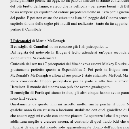
principalmente perchè, ad oggi, ho un paio di film che si stanno contendendo
del più brutto dell'anno, e credo che la pellicola - per essere buoni - di B
possa rompere gli equilibri ed entrare prepotentemente in lizza per il gradin
del podio. E poi non esiste che esista una lista del peggio del Cinema senza
capitolo di una delle saghe più inutili mai realizzate - tanto da far apparire
perfino il Cannibale -!
7 Psicopatici
di Martin McDonagh
Il consiglio di Cannibal:
io ne conosco già 1, di psicopatico…
Dal regista del notevole In Bruges è lecito attendersi un’opera seconda a
scoppiettante. Si confermerà?
Curiosità dal set: tra i 7 psicopatici del film doveva esserci Mickey Rourke,
giustamente preferito questo a Expendables 2. Poi però ha litigato con 
McDonald’s McDonagh e allora al suo posto è stato chiamato McFord. Ma
stato considerato troppo psicopatico per la parte e alla fine è arriv
Harrelson. Il mondo del cinema non può che averne guadagnato.
Il consiglio di Ford:
qui siamo in due, gli altri cinque hanno avuto paur
sono fatti vedere.
Onestamente da questo film mi aspetto molto, anche perchè il buon
qualche anno fa era riuscito a lasciarmi strabiliato con quel gioiellino di 
che ancora oggi mi rivedo con enorme piacere. La speranza è che il ragazzo 
addirittura meglio e crescere ancora, al contrario di quel Tardo Kid che 
rifiutarsi di uscire dal mondo solo apparentemente dorato dell'adolescen