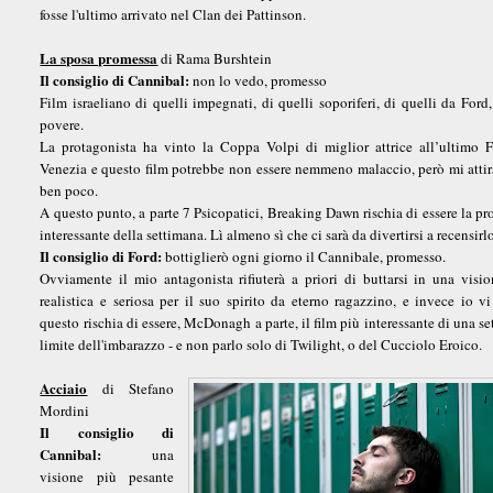
fosse l'ultimo arrivato nel Clan dei Pattinson.
La sposa promessa
di Rama Burshtein
Il consiglio di Cannibal:
non lo vedo, promesso
Film israeliano di quelli impegnati, di quelli soporiferi, di quelli da Ford,
povere.
La protagonista ha vinto la Coppa Volpi di miglior attrice all’ultimo F
Venezia e questo film potrebbe non essere nemmeno malaccio, però mi atti
ben poco.
A questo punto, a parte 7 Psicopatici, Breaking Dawn rischia di essere la pr
interessante della settimana. Lì almeno sì che ci sarà da divertirsi a recensirl
Il consiglio di Ford:
bottiglierò ogni giorno il Cannibale, promesso.
Ovviamente il mio antagonista rifiuterà a priori di buttarsi in una visi
realistica e seriosa per il suo spirito da eterno ragazzino, e invece io v
questo rischia di essere, McDonagh a parte, il film più interessante di una se
limite dell'imbarazzo - e non parlo solo di Twilight, o del Cucciolo Eroico.
Acciaio
di Stefano
Mordini
Il consiglio di
Cannibal:
una
visione più pesante