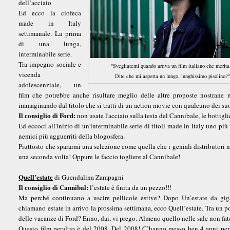
dell’acciaio
Ed ecco la ciofeca
made in Italy
settimanale. La prima
di una lunga,
interminabile serie.
Tra impegno sociale e
"Svegliatemi quando arriva un film italiano che merita.
vicenda
Dite che mi aspetta un lungo, lunghissimo pisolino?"
adolescenziale, un
film che potrebbe anche risultare meglio delle altre proposte nostrane
immaginando dal titolo che si tratti di un action movie con qualcuno dei su
Il consiglio di Ford:
non usate l'acciaio sulla testa del Cannibale, le bottig
Ed eccoci all'inizio di un'interminabile serie di titoli made in Italy uno più
nemici più agguerriti della blogosfera.
Piuttosto che spararmi una selezione come quella che i geniali distributori n
una seconda volta! Oppure le faccio togliere al Cannibale!
Quell’estate
di Guendalina Zampagni
Il consiglio di Cannibal:
l’estate è finita da un pezzo!!!
Ma perché continuano a uscire pellicole estive? Dopo Un’estate da giga
chiamano estate in arrivo la prossima settimana, ecco Quell’estate. Tra un po
delle vacanze di Ford? Enno, dai, vi prego. Almeno quello nelle sale non fate
Questo film peraltro è del 2008. Del 2008! C’hanno messo ben 4 anni per