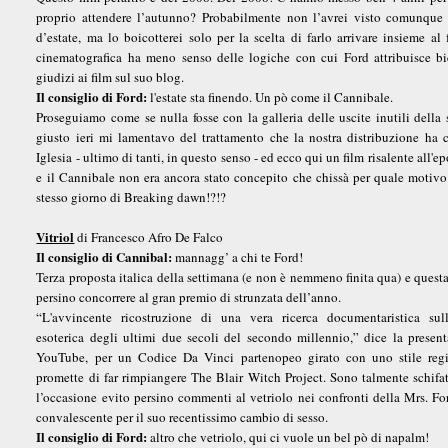
proprio attendere l’autunno? Probabilmente non l’avrei visto comunque
d’estate, ma lo boicotterei solo per la scelta di farlo arrivare insieme al
cinematografica ha meno senso delle logiche con cui Ford attribuisce bic
giudizi ai film sul suo blog.
Il consiglio di Ford:
l'estate sta finendo. Un pò come il Cannibale.
Proseguiamo come se nulla fosse con la galleria delle uscite inutili della
giusto ieri mi lamentavo del trattamento che la nostra distribuzione ha
Iglesia - ultimo di tanti, in questo senso - ed ecco qui un film risalente all'e
e il Cannibale non era ancora stato concepito che chissà per quale motivo a
stesso giorno di Breaking dawn!?!?
Vitriol
di Francesco Afro De Falco
Il consiglio di Cannibal:
mannagg’ a chi te Ford!
Terza proposta italica della settimana (e non è nemmeno finita qua) e quest
persino concorrere al gran premio di strunzata dell’anno.
“L'avvincente ricostruzione di una vera ricerca documentaristica sul
esoterica degli ultimi due secoli del secondo millennio,” dice la presen
YouTube, per un Codice Da Vinci partenopeo girato con uno stile regi
promette di far rimpiangere The Blair Witch Project. Sono talmente schifa
l’occasione evito persino commenti al vetriolo nei confronti della Mrs. Fo
convalescente per il suo recentissimo cambio di sesso.
Il consiglio di Ford:
altro che vetriolo, qui ci vuole un bel pò di napalm!