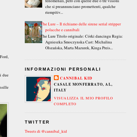
fenomenali, però con quelle due o tre visioni
che si preannunciano promettenti, qualche
riempitiv...
The Lure – Il richiamo delle sirene serial stripper
polacche e cannibali
The Lure Titolo originale: Córki dancingu Regia:
Agnieszka Smoczynska Cast: Michalina
Olszańska, Marta Mazurek, Kinga Preis...
Ford,
INFORMAZIONI PERSONALI
 i due
CANNIBAL KID
CASALE MONFERRATO, AL,
nsille
ITALY
VISUALIZZA IL MIO PROFILO
COMPLETO
TWITTER
Tweets di @cannibal_kid