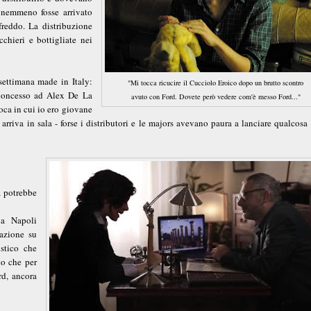
 nemmeno fosse arrivato
 freddo. La distribuzione
chieri e bottigliate nei
 settimana made in Italy:
"Mi tocca ricucire il Cucciolo Eroico dopo un brutto scontro
 concesso ad Alex De La
avuto con Ford. Dovete però vedere com'è messo Ford..."
poca in cui io ero giovane
rriva in sala - forse i distributori e le majors avevano paura a lanciare qualcosa
a potrebbe
la Napoli
tazione su
stico che
to che per
rd, ancora