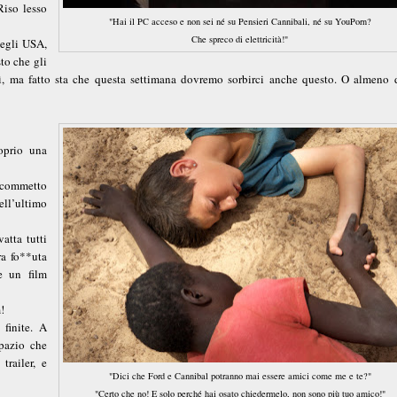
Riso lesso
"Hai il PC acceso e non sei né su Pensieri Cannibali, né su YouPorn?
Che spreco di elettricità!"
negli USA,
to che gli
ì, ma fatto sta che questa settimana dovremo sorbirci anche questo. O almeno 
oprio una
 scommetto
ll’ultimo
atta tutti
ra fo**uta
re un film
m!
finite. A
pazio che
trailer, e
"Dici che Ford e Cannibal potranno mai essere amici come me e te?"
"Certo che no! E solo perché hai osato chiedermelo, non sono più tuo amico!"