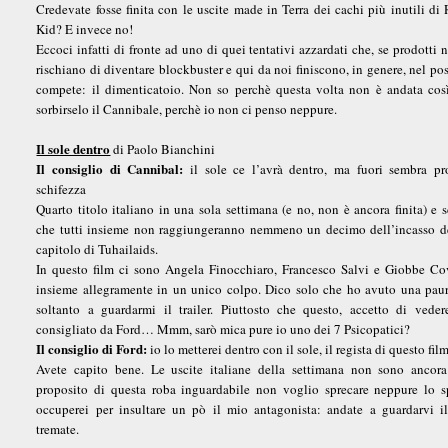
Credevate fosse finita con le uscite made in Terra dei cachi più inutili di 
Kid? E invece no!
Eccoci infatti di fronte ad uno di quei tentativi azzardati che, se prodotti 
rischiano di diventare blockbuster e qui da noi finiscono, in genere, nel pos
compete: il dimenticatoio. Non so perchè questa volta non è andata cos
sorbirselo il Cannibale, perchè io non ci penso neppure.
Il sole dentro
di Paolo Bianchini
Il consiglio di Cannibal:
il sole ce l’avrà dentro, ma fuori sembra pr
schifezza
Quarto titolo italiano in una sola settimana (e no, non è ancora finita) e
che tutti insieme non raggiungeranno nemmeno un decimo dell’incasso de
capitolo di Tuhailaids.
In questo film ci sono Angela Finocchiaro, Francesco Salvi e Giobbe Cov
insieme allegramente in un unico colpo. Dico solo che ho avuto una pau
soltanto a guardarmi il trailer. Piuttosto che questo, accetto di vede
consigliato da Ford… Mmm, sarò mica pure io uno dei 7 Psicopatici?
Il consiglio di Ford:
io lo metterei dentro con il sole, il regista di questo fil
Avete capito bene. Le uscite italiane della settimana non sono ancora 
proposito di questa roba inguardabile non voglio sprecare neppure lo s
occuperei per insultare un pò il mio antagonista: andate a guardarvi il 
tremate.