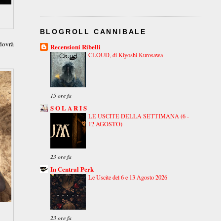
BLOGROLL CANNIBALE
dovrà
Recensioni Ribelli
CLOUD, di Kiyoshi Kurosawa
15 ore fa
S O L A R I S
LE USCITE DELLA SETTIMANA (6 -
12 AGOSTO)
23 ore fa
In Central Perk
Le Uscite del 6 e 13 Agosto 2026
23 ore fa