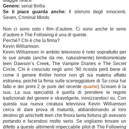
Maggie Grace
Genere:
serial thrilla
Se ti piace guarda anche:
Il silenzio degli innocenti,
Seven, Criminal Minds
Non ci sono solo i film d’autore. Ci sono anche le serie
d’autore e The Following è una di queste.
Perché? Chi è che la firma?
Kevin Williamson.
Kevin Williamson in ambito televisivo è noto soprattutto per
le sue amate (anche da me, naturalmente) bimbominkiate
teen Dawson’s Creek, The Vampire Diaries e The Secret
Circle. Chi è cresciuto negli anni ’90 ricorda però bene di
come il genere thriller horror non gli sia materia affatto
estranea, poiché la firma sulle sceneggiature di So cosa hai
fatto e dei primi 2 (e pure del recente
quarto
) Scream è la
sua. La sua specialità è quella di prendere le regole
tradizionali del genere e stravolgerle, ironizzandoci su. Con
questa sua nuova creatura televisiva Kevin Williamson
cerca di dare prova di maturità, abbandonando al loro
destino gli amichetti teen che finora tanta fortuna gli avevano
portando e facendosi molto serio. Se vogliamo trovare un
difetto a questo altrimenti impeccabile pilot di The Following