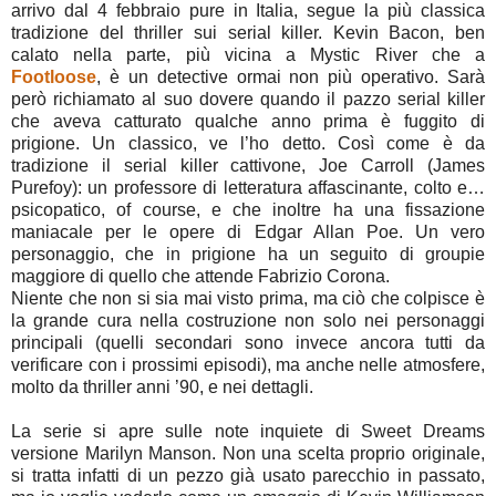
arrivo dal 4 febbraio pure in Italia, segue la più classica
tradizione del thriller sui serial killer. Kevin Bacon, ben
calato nella parte, più vicina a Mystic River che a
Footloose
, è un detective ormai non più operativo. Sarà
però richiamato al suo dovere quando il pazzo serial killer
che aveva catturato qualche anno prima è fuggito di
prigione. Un classico, ve l’ho detto. Così come è da
tradizione il serial killer cattivone, Joe Carroll (James
Purefoy): un professore di letteratura affascinante, colto e…
psicopatico, of course, e che inoltre ha una fissazione
maniacale per le opere di Edgar Allan Poe. Un vero
personaggio, che in prigione ha un seguito di groupie
maggiore di quello che attende Fabrizio Corona.
Niente che non si sia mai visto prima, ma ciò che colpisce è
la grande cura nella costruzione non solo nei personaggi
principali (quelli secondari sono invece ancora tutti da
verificare con i prossimi episodi), ma anche nelle atmosfere,
molto da thriller anni ’90, e nei dettagli.
La serie si apre sulle note inquiete di Sweet Dreams
versione Marilyn Manson. Non una scelta proprio originale,
si tratta infatti di un pezzo già usato parecchio in passato,