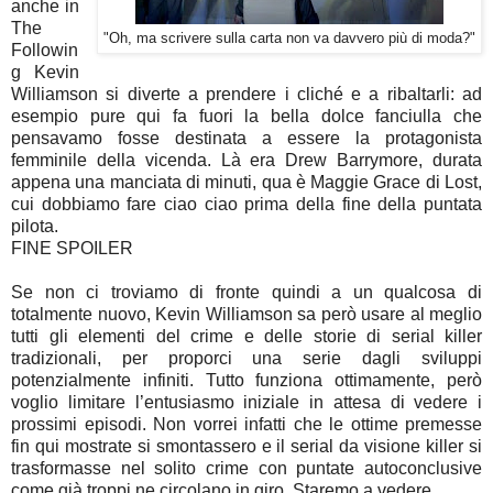
anche in
The
"Oh, ma scrivere sulla carta non va davvero più di moda?"
Followin
g Kevin
Williamson si diverte a prendere i cliché e a ribaltarli: ad
esempio pure qui fa fuori la bella dolce fanciulla che
pensavamo fosse destinata a essere la protagonista
femminile della vicenda. Là era Drew Barrymore, durata
appena una manciata di minuti, qua è Maggie Grace di Lost,
cui dobbiamo fare ciao ciao prima della fine della puntata
pilota.
FINE SPOILER
Se non ci troviamo di fronte quindi a un qualcosa di
totalmente nuovo, Kevin Williamson sa però usare al meglio
tutti gli elementi del crime e delle storie di serial killer
tradizionali, per proporci una serie dagli sviluppi
potenzialmente infiniti. Tutto funziona ottimamente, però
voglio limitare l’entusiasmo iniziale in attesa di vedere i
prossimi episodi. Non vorrei infatti che le ottime premesse
fin qui mostrate si smontassero e il serial da visione killer si
trasformasse nel solito crime con puntate autoconclusive
come già troppi ne circolano in giro. Staremo a vedere.