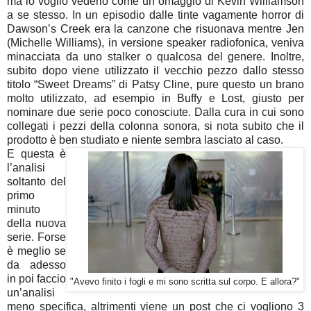
ma io voglio vederlo come un omaggio di Kevin Williamson
a se stesso. In un episodio dalle tinte vagamente horror di
Dawson’s Creek era la canzone che risuonava mentre Jen
(Michelle Williams), in versione speaker radiofonica, veniva
minacciata da uno stalker o qualcosa del genere. Inoltre,
subito dopo viene utilizzato il vecchio pezzo dallo stesso
titolo “Sweet Dreams” di Patsy Cline, pure questo un brano
molto utilizzato, ad esempio in Buffy e Lost, giusto per
nominare due serie poco conosciute. Dalla cura in cui sono
collegati i pezzi della colonna sonora, si nota subito che il
prodotto è ben studiato e niente sembra lasciato al caso.
E questa è
l’analisi
soltanto del
primo
minuto
della nuova
serie. Forse
è meglio se
da adesso
in poi faccio
"Avevo finito i fogli e mi sono scritta sul corpo. E allora?"
un’analisi
meno specifica, altrimenti viene un post che ci vogliono 3