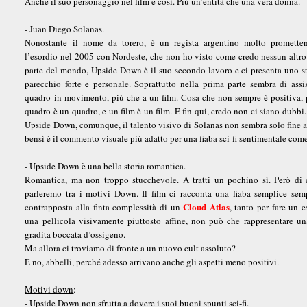
Anche il suo personaggio nel film è così. Più un’entità che una vera donna.
- Juan Diego Solanas.
Nonostante il nome da torero, è un regista argentino molto promette
l’esordio nel 2005 con Nordeste, che non ho visto come credo nessun altro
parte del mondo, Upside Down è il suo secondo lavoro e ci presenta uno st
parecchio forte e personale. Soprattutto nella prima parte sembra di assi
quadro in movimento, più che a un film. Cosa che non sempre è positiva,
quadro è un quadro, e un film è un film. E fin qui, credo non ci siano dubbi.
Upside Down, comunque, il talento visivo di Solanas non sembra solo fine a 
bensì è il commento visuale più adatto per una fiaba sci-fi sentimentale com
- Upside Down è una bella storia romantica.
Romantica, ma non troppo stucchevole. A tratti un pochino sì. Però di 
parleremo tra i motivi Down. Il film ci racconta una fiaba semplice sem
Cloud Atlas
contrapposta alla finta complessità di un
, tanto per fare un 
una pellicola visivamente piuttosto affine, non può che rappresentare u
gradita boccata d’ossigeno.
Ma allora ci troviamo di fronte a un nuovo cult assoluto?
E no, abbelli, perché adesso arrivano anche gli aspetti meno positivi.
Motivi down
:
- Upside Down non sfrutta a dovere i suoi buoni spunti sci-fi.