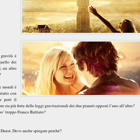
 gravità è
uello dei
, un altro
?
ue mondi è
ntatto con
e però il
e sia più forte delle leggi gravitazionali dei due pianeti opposti l’uno all’altro?
 po’ troppo Franco Battiato?
en Dunst. Devo anche spiegare perché?