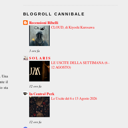
BLOGROLL CANNIBALE
Recensioni Ribelli
CLOUD, di Kiyoshi Kurosawa
3 ore fa
S O L A R I S
LE USCITE DELLA SETTIMANA (6 -
12 AGOSTO)
. Una
te il
12 ore fa
lo sta
In Central Perk
Le Uscite del 6 e 13 Agosto 2026
12 ore fa