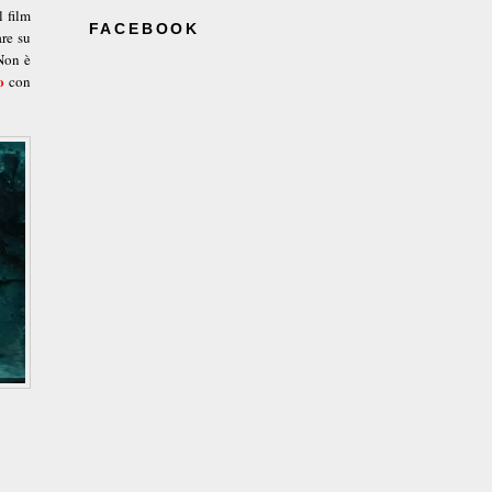
l film
FACEBOOK
are su
 Non è
o
con