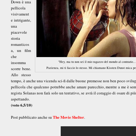
Down è una
pellicola
visivament
e intrigante,
una
piacevole
storia
romanticos
a, un film
che
"Hey, ma tu non sei il mio ragazzo del mondo al contrario...
insomma
Pazienza, mi ti faccio lo stesso. Mi chiamano Kissten Dunst mica per
scorre bene.
Allo stesso
tempo, è anche una vicenda sci-fi dalle buone premesse non ben poco svilu
pellicola che qualcuno potrebbe anche amare parecchio, mentre a me è sem
regista Solanas non farà solo un tentativo, se avrà il coraggio di osare di p
aspettando.
(voto 6,5/10)
The Movie Shelter
Post pubblicato anche su
.