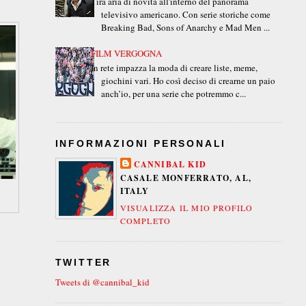
Tira aria di novità all'interno del panorama
televisivo americano. Con serie storiche come
Breaking Bad, Sons of Anarchy e Mad Men ...
FILM VERGOGNA
In rete impazza la moda di creare liste, meme,
giochini vari. Ho così deciso di crearne un paio
anch’io, per una serie che potremmo c...
INFORMAZIONI PERSONALI
CANNIBAL KID
CASALE MONFERRATO, AL,
ITALY
VISUALIZZA IL MIO PROFILO
COMPLETO
TWITTER
Tweets di @cannibal_kid