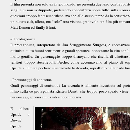
Il film presenta non solo un intero mondo, ne presenta due, uno contrapposto 
sceglie di non svilupparle, preferendo concentrarsi soprattutto sulla storia 
questioni troppo fantascientifiche, ma che allo stesso tempo dà la sensazione
un nuovo cult, allora, ma “solo” una visione gradevole, un film più romanti
Matt Damon ed Emily Blunt.
- Il protagonista.
Il protagonista, interpretato da Jim Struggimento Sturgess, è eccessivame
ottimista, tutto buoni sentimenti e grandi speranze, nonostante la vita con lu
molto gentile. Un personaggio troppo disneyano che rischia di dirottare l
territori troppo stucchevoli. Perché, come accennavamo al piano di so
Upside, il film un pochino stucchevole lo diventa, soprattutto nella parte fin
- I personaggi di contorno.
Quali personaggi di contorno? La vicenda è talmente incentrata sul prot
filino sulla co-protagonista Kirsten Dunst, che troppo poco spazio viene d
personaggi, appena abbozzati e poco incisivi.
E allora,
Upside o
Down?
Upside