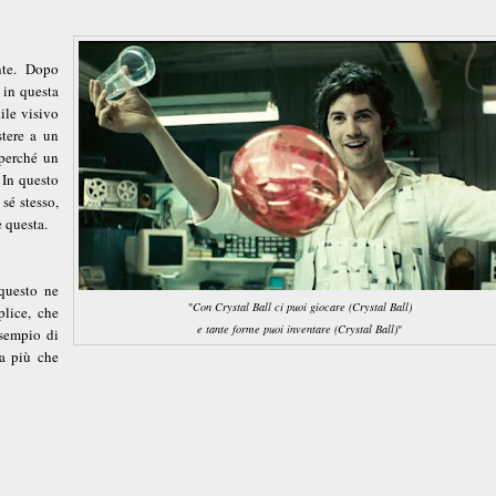
nte. Dopo
 in questa
ile visivo
stere a un
 perché un
 In questo
sé stesso,
e questa.
questo ne
"
Con Crystal Ball ci puoi giocare (Crystal Ball)
plice, che
e tante forme puoi inventare (Crystal Ball)
"
esempio di
na più che