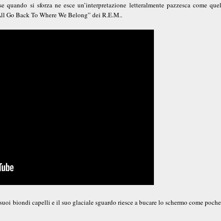
 se quando si sforza ne esce un’interpretazione letteralmente pazzesca come quel
e All Go Back To Where We Belong” dei R.E.M..
suoi biondi capelli e il suo glaciale sguardo riesce a bucare lo schermo come poche