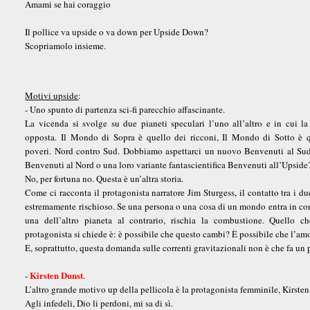
Amami se hai coraggio
Il pollice va upside o va down per Upside Down?
Scopriamolo insieme.
Motivi upside
:
- Uno spunto di partenza sci-fi parecchio affascinante.
La vicenda si svolge su due pianeti speculari l’uno all’altro e in cui la
opposta. Il Mondo di Sopra è quello dei ricconi, Il Mondo di Sotto è q
poveri. Nord contro Sud. Dobbiamo aspettarci un nuovo Benvenuti al Sud
Benvenuti al Nord o una loro variante fantascientifica Benvenuti all’Upside
No, per fortuna no. Questa è un’altra storia.
Come ci racconta il protagonista narratore Jim Sturgess, il contatto tra i d
estremamente rischioso. Se una persona o una cosa di un mondo entra in co
una dell’altro pianeta al contrario, rischia la combustione. Quello ch
protagonista si chiede è: è possibile che questo cambi? È possibile che l’amor
E, soprattutto, questa domanda sulle correnti gravitazionali non è che fa un
Kirsten Dunst
-
.
L’altro grande motivo up della pellicola è la protagonista femminile, Kirst
Agli infedeli, Dio li perdoni, mi sa di sì.