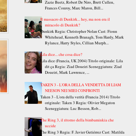
Zazie Beetz, Robert De Niro, Brett Cullen,
Frances Conroy, Marc Maron, Bill...
Il massacro di Dunkirk... hey, ma non era il
miracolo di Dunkirk?
Dunkirk Regia: Christopher Nolan Cast: Fionn
Whitehead, Kenneth Branagh, Tom Hardy, Mark
Rylance, Harry Styles, Cillian Murph...
Lila dice... che cosa dice?
Lila dice (Francia, UK 2004) Titolo originale: Lila
dit ça Regia: Ziad Doueiri Sceneggiatura: Ziad
Doueiri, Mark Lawrence, ...
TAKEN 3 - L'ORA DELLA VENDETTA DI LIAM
NEESON NEI MIEI CONFRONTI
Taken 3 - L'ora della verità (Francia 2014) Titolo
originale: Taken 3 Regia: Olivier Megaton
Sceneggiatura: Luc Besson, Rob...
The Ring 3, il ritorno della bimbaminkia che
uccide
The Ring 3 Regia: F. Javier Gutiérrez Cast: Matilda