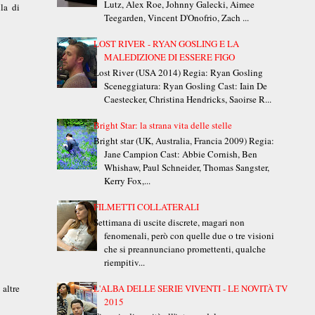
Lutz, Alex Roe, Johnny Galecki, Aimee
la di
Teegarden, Vincent D'Onofrio, Zach ...
LOST RIVER - RYAN GOSLING E LA
MALEDIZIONE DI ESSERE FIGO
Lost River (USA 2014) Regia: Ryan Gosling
Sceneggiatura: Ryan Gosling Cast: Iain De
Caestecker, Christina Hendricks, Saoirse R...
Bright Star: la strana vita delle stelle
Bright star (UK, Australia, Francia 2009) Regia:
Jane Campion Cast: Abbie Cornish, Ben
Whishaw, Paul Schneider, Thomas Sangster,
Kerry Fox,...
FILMETTI COLLATERALI
Settimana di uscite discrete, magari non
fenomenali, però con quelle due o tre visioni
che si preannunciano promettenti, qualche
riempitiv...
 altre
L'ALBA DELLE SERIE VIVENTI - LE NOVITÀ TV
2015