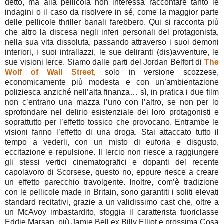
detto, ma alla pellicola non interessa raccontare tanto le
indagini o il caso da risolvere in sé, come la maggior parte
delle pellicole thriller banali farebbero. Qui si racconta più
che altro la discesa negli inferi personali del protagonista,
nella sua vita dissoluta, passando attraverso i suoi demoni
interiori, i suoi intrallazzi, le sue deliranti (dis)avventure, le
sue visioni lerce. Siamo dalle parti del Jordan Belfort di
The
Wolf of Wall Street
, solo in versione scozzese,
economicamente più modesta e con un’ambientazione
poliziesca anziché nell’alta finanza… sì, in pratica i due film
non c’entrano una mazza l’uno con l’altro, se non per lo
sprofondare nel delirio esistenziale dei loro protagonisti e
soprattutto per l’effetto tossico che provocano. Entrambe le
visioni fanno l’effetto di una droga. Stai attaccato tutto il
tempo a vederli, con un misto di euforia e disgusto,
eccitazione e repulsione. Il lercio non riesce a raggiungere
gli stessi vertici cinematografici e dopanti del recente
capolavoro di Scorsese, questo no, eppure riesce a creare
un effetto parecchio travolgente. Inoltre, com’è tradizione
con le pellicole made in Britain, sono garantiti i soliti elevati
standard recitativi, grazie a un validissimo cast che, oltre a
un McAvoy imbastardito, sfoggia il caratterista fuoriclasse
Eddie Marsan, più Jamie Bell ex Billy Elliot e prossima Cosa