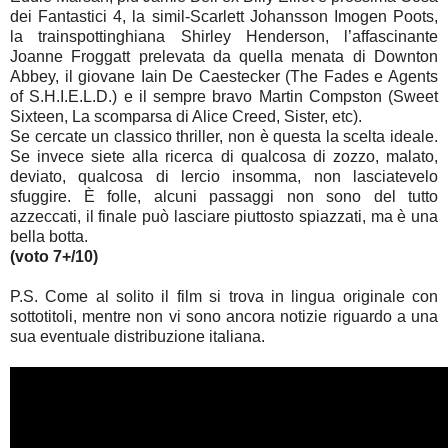
dei Fantastici 4, la simil-Scarlett Johansson Imogen Poots,
la trainspottinghiana Shirley Henderson, l’affascinante
Joanne Froggatt prelevata da quella menata di Downton
Abbey, il giovane Iain De Caestecker (The Fades e Agents
of S.H.I.E.L.D.) e il sempre bravo Martin Compston (Sweet
Sixteen, La scomparsa di Alice Creed, Sister, etc).
Se cercate un classico thriller, non è questa la scelta ideale.
Se invece siete alla ricerca di qualcosa di zozzo, malato,
deviato, qualcosa di lercio insomma, non lasciatevelo
sfuggire. È folle, alcuni passaggi non sono del tutto
azzeccati, il finale può lasciare piuttosto spiazzati, ma è una
bella botta.
(voto 7+/10)
P.S. Come al solito il film si trova in lingua originale con
sottotitoli, mentre non vi sono ancora notizie riguardo a una
sua eventuale distribuzione italiana.