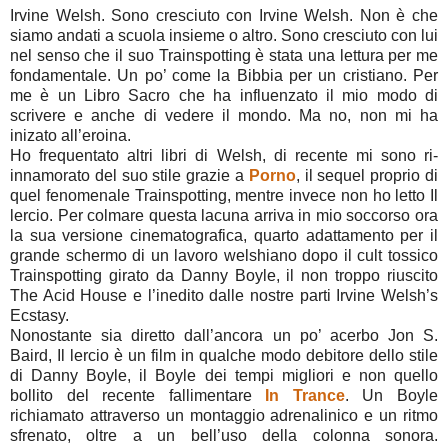
Irvine Welsh. Sono cresciuto con Irvine Welsh. Non è che
siamo andati a scuola insieme o altro. Sono cresciuto con lui
nel senso che il suo Trainspotting è stata una lettura per me
fondamentale. Un po’ come la Bibbia per un cristiano. Per
me è un Libro Sacro che ha influenzato il mio modo di
scrivere e anche di vedere il mondo. Ma no, non mi ha
inizato all’eroina.
Ho frequentato altri libri di Welsh, di recente mi sono ri-
innamorato del suo stile grazie a
Porno
, il sequel proprio di
quel fenomenale Trainspotting, mentre invece non ho letto Il
lercio. Per colmare questa lacuna arriva in mio soccorso ora
la sua versione cinematografica, quarto adattamento per il
grande schermo di un lavoro welshiano dopo il cult tossico
Trainspotting girato da Danny Boyle, il non troppo riuscito
The Acid House e l’inedito dalle nostre parti Irvine Welsh’s
Ecstasy.
Nonostante sia diretto dall’ancora un po’ acerbo Jon S.
Baird, Il lercio è un film in qualche modo debitore dello stile
di Danny Boyle, il Boyle dei tempi migliori e non quello
bollito del recente fallimentare
In Trance
. Un Boyle
richiamato attraverso un montaggio adrenalinico e un ritmo
sfrenato, oltre a un bell’uso della colonna sonora.