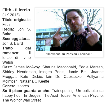
Filth - Il lercio
(UK 2013)
Titolo originale:
Filth
Regia:
Jon S.
Baird
Sceneggiatura:
Jon S. Baird
Tratto dal
romanzo:
Il
"Benvenuti su Pensieri Cannibali!"
lercio di Irvine
Welsh
Cast:
James McAvoy, Shauna Macdonald, Eddie Marsan,
Shirley Henderson, Imogen Poots, Jamie Bell, Joanne
Froggatt, Kate Dickie, Iain De Caestecker, Pollyanna
McIntosh, Natasha O’Keeffe
Genere:
sporco
Se ti piace guarda anche:
Trainspotting, Un poliziotto da
happy hour, In Bruges, The Acid House, American Psycho,
The Wolf of Wall Street