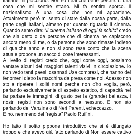
italiane mi piacciono. Non so neanche bene perché. È una
cosa che mi sentire strano. Mi fa sentire sporco. Il
nazionalismo è una cosa che non mi appartiene.
Attualmente però mi sento di stare dalla nostra parte, dalla
parte degli italiani, almeno per quanto riguarda il cinema.
Quando sento dire: “
Il cinema italiano di oggi fa schifo
” credo
che sia detto o da persone che di cinema ne capiscono
ancora meno di me, o da persone che sono rimaste indietro
di qualche anno e non si sono rese conto che la scena
attuale propone un sacco di cose interessanti.
A livello di registi credo che, oggi come oggi, possiamo
vantare alcuni dei maggiori talenti visivi in circolazione. Io
non vedo tanti paesi, osannati Usa compresi, che hanno dei
fenomeni dietro la macchina da presa come noi. Adesso non
sto a ripetere i soliti nomi perché non c'ho voglia, però,
parlando esclusivamente di aspetto estetico, di capacità nel
far parlare le immagini, di gusto per la (grande) bellezza, i
nostri registi non sono secondi a nessuno. E non sto
parlando dei Vanzina o di Neri Parenti, echeccazzo.
E no, nemmeno del “regista” Paolo Ruffini.
Ho fatto il solito pippone introduttivo che si è dilungato
troppo e che avevo già fatto parlando di Non essere cattivo