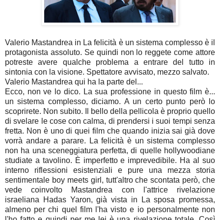
Valerio Mastandrea in La felicità è un sistema complesso è il
protagonista assoluto. Se quindi non lo reggete come attore
potreste avere qualche problema a entrare del tutto in
sintonia con la visione. Spettatore avvisato, mezzo salvato.
Valerio Mastandrea qui ha la parte del...
Ecco, non ve lo dico. La sua professione in questo film è...
un sistema complesso, diciamo. A un certo punto però lo
scoprirete. Non subito. Il bello della pellicola è proprio quello
di svelare le cose con calma, di prendersi i suoi tempi senza
fretta. Non è uno di quei film che quando inizia sai già dove
vorrà andare a parare. La felicità è un sistema complesso
non ha una sceneggiatura perfetta, di quelle hollywoodiane
studiate a tavolino. È imperfetto e imprevedibile. Ha al suo
interno riflessioni esistenziali e pure una mezza storia
sentimentale boy meets girl, tutt'altro che scontata però, che
vede coinvolto Mastandrea con l'attrice rivelazione
israeliana Hadas Yaron, già vista in La sposa promessa,
almeno per chi quel film l'ha visto e io personalmente non
l'ho fatto e quindi per me lei è una rivelazione totale. Così