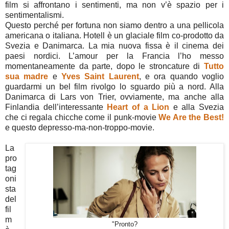
film si affrontano i sentimenti, ma non v’è spazio per i
sentimentalismi.
Questo perché per fortuna non siamo dentro a una pellicola
americana o italiana. Hotell è un glaciale film co-prodotto da
Svezia e Danimarca. La mia nuova fissa è il cinema dei
paesi nordici. L’amour per la Francia l’ho messo
momentaneamente da parte, dopo le stroncature di
Tutto
sua madre
e
Yves Saint Laurent
, e ora quando voglio
guardarmi un bel film rivolgo lo sguardo più a nord. Alla
Danimarca di Lars von Trier, ovviamente, ma anche alla
Finlandia dell’interessante
Heart of a Lion
e alla Svezia
che ci regala chicche come il punk-movie
We Are the Best!
e questo depresso-ma-non-troppo-movie.
La
pro
tag
oni
sta
del
fil
m
"Pronto?