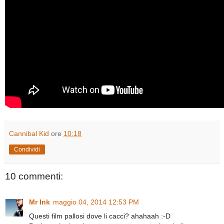
Cannibal Kid
ore
10:18
Condividi
10 commenti:
Mr Ink
maggio 04, 2014 12:53 PM
Questi film pallosi dove li cacci? ahahaah :-D