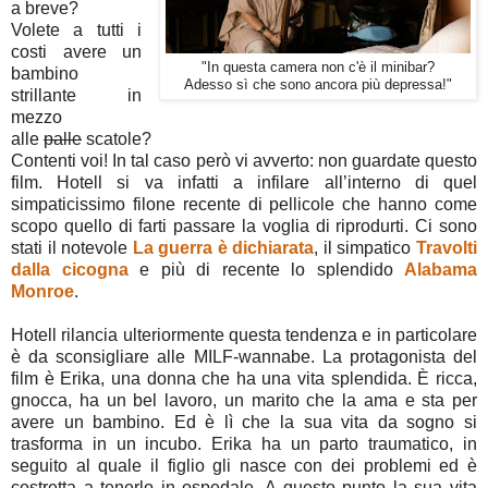
a breve?
Volete a tutti i
costi avere un
"In questa camera non c'è il minibar?
bambino
Adesso sì che sono ancora più depressa!"
strillante in
mezzo
alle
palle
scatole?
Contenti voi! In tal caso però vi avverto: non guardate questo
film. Hotell si va infatti a infilare all’interno di quel
simpaticissimo filone recente di pellicole che hanno come
scopo quello di farti passare la voglia di riprodurti. Ci sono
stati il notevole
La guerra è dichiarata
, il simpatico
Travolti
dalla cicogna
e più di recente lo splendido
Alabama
Monroe
.
Hotell rilancia ulteriormente questa tendenza e in particolare
è da sconsigliare alle MILF-wannabe. La protagonista del
film è Erika, una donna che ha una vita splendida. È ricca,
gnocca, ha un bel lavoro, un marito che la ama e sta per
avere un bambino. Ed è lì che la sua vita da sogno si
trasforma in un incubo. Erika ha un parto traumatico, in
seguito al quale il figlio gli nasce con dei problemi ed è
costretta a tenerlo in ospedale. A questo punto la sua vita