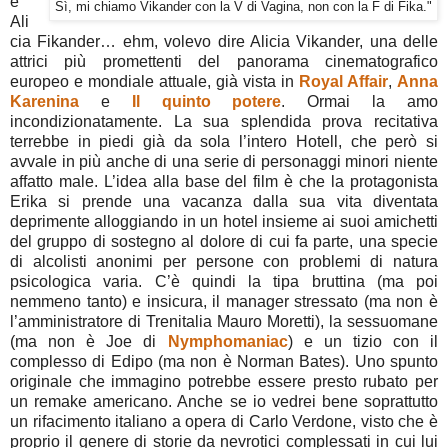
è
Sì, mi chiamo Vikander con la V di Vagina, non con la F di Fika."
Ali
cia Fikander… ehm, volevo dire Alicia Vikander, una delle
attrici più promettenti del panorama cinematografico
europeo e mondiale attuale, già vista in
Royal Affair
,
Anna
Karenina
e
Il quinto potere
. Ormai la amo
incondizionatamente. La sua splendida prova recitativa
terrebbe in piedi già da sola l’intero Hotell, che però si
avvale in più anche di una serie di personaggi minori niente
affatto male. L’idea alla base del film è che la protagonista
Erika si prende una vacanza dalla sua vita diventata
deprimente alloggiando in un hotel insieme ai suoi amichetti
del gruppo di sostegno al dolore di cui fa parte, una specie
di alcolisti anonimi per persone con problemi di natura
psicologica varia. C’è quindi la tipa bruttina (ma poi
nemmeno tanto) e insicura, il manager stressato (ma non è
l’amministratore di Trenitalia Mauro Moretti), la sessuomane
(ma non è Joe di
Nymphomaniac
) e un tizio con il
complesso di Edipo (ma non è Norman Bates). Uno spunto
originale che immagino potrebbe essere presto rubato per
un remake americano. Anche se io vedrei bene soprattutto
un rifacimento italiano a opera di Carlo Verdone, visto che è
proprio il genere di storie da nevrotici complessati in cui lui