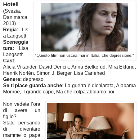
Hotell
(Svezia,
Danimarca
2013)
Regia:
Lis
a Langseth
Sceneggia
tura:
Lisa
Langseth
"Questo film non uscirà mai in Italia, che depressione."
Cast:
Alicia Vikander, David Dencik, Anna Bjelkerud, Mira Eklund,
Henrik Norlén, Simon J. Berger, Lisa Carlehed
Genere:
depresso
Se ti piace guarda anche:
La guerra è dichiarata, Alabama
Monroe, Il grande capo, Ma che colpa abbiamo noi
Non vedete l’ora
di avere un
figlio?
State pensando
di diventare
mamme o papà