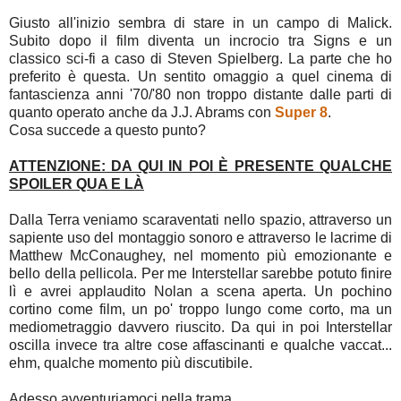
Giusto all'inizio sembra di stare in un campo di Malick.
Subito dopo il film diventa un incrocio tra Signs e un
classico sci-fi a caso di Steven Spielberg. La parte che ho
preferito è questa. Un sentito omaggio a quel cinema di
fantascienza anni '70/'80 non troppo distante dalle parti di
quanto operato anche da J.J. Abrams con
Super 8
.
Cosa succede a questo punto?
ATTENZIONE: DA QUI IN POI È PRESENTE QUALCHE
SPOILER QUA E LÀ
Dalla Terra veniamo scaraventati nello spazio, attraverso un
sapiente uso del montaggio sonoro e attraverso le lacrime di
Matthew McConaughey, nel momento più emozionante e
bello della pellicola. Per me Interstellar sarebbe potuto finire
lì e avrei applaudito Nolan a scena aperta. Un pochino
cortino come film, un po' troppo lungo come corto, ma un
mediometraggio davvero riuscito. Da qui in poi Interstellar
oscilla invece tra altre cose affascinanti e qualche vaccat...
ehm, qualche momento più discutibile.
Adesso avventuriamoci nella trama.