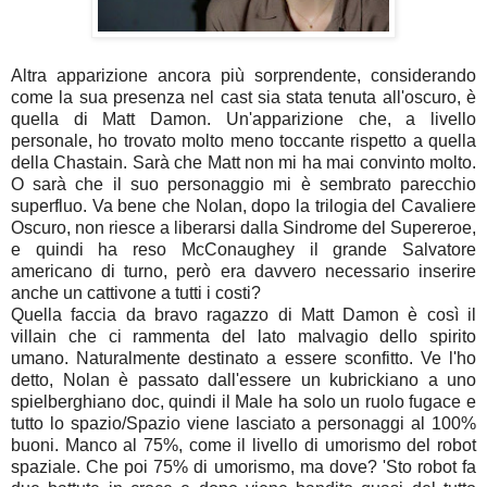
Altra apparizione ancora più sorprendente, considerando
come la sua presenza nel cast sia stata tenuta all'oscuro, è
quella di Matt Damon. Un'apparizione che, a livello
personale, ho trovato molto meno toccante rispetto a quella
della Chastain. Sarà che Matt non mi ha mai convinto molto.
O sarà che il suo personaggio mi è sembrato parecchio
superfluo. Va bene che Nolan, dopo la trilogia del Cavaliere
Oscuro, non riesce a liberarsi dalla Sindrome del Supereroe,
e quindi ha reso McConaughey il grande Salvatore
americano di turno, però era davvero necessario inserire
anche un cattivone a tutti i costi?
Quella faccia da bravo ragazzo di Matt Damon è così il
villain che ci rammenta del lato malvagio dello spirito
umano. Naturalmente destinato a essere sconfitto. Ve l'ho
detto, Nolan è passato dall'essere un kubrickiano a uno
spielberghiano doc, quindi il Male ha solo un ruolo fugace e
tutto lo spazio/Spazio viene lasciato a personaggi al 100%
buoni. Manco al 75%, come il livello di umorismo del robot
spaziale. Che poi 75% di umorismo, ma dove? 'Sto robot fa