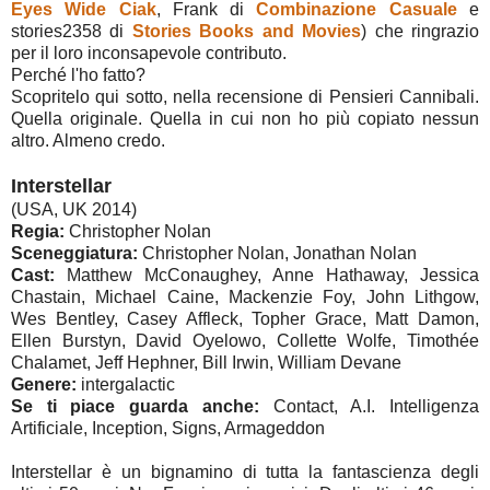
Eyes Wide Ciak
, Frank di
Combinazione Casuale
e
stories2358 di
Stories Books and Movies
) che ringrazio
per il loro inconsapevole contributo.
Perché l'ho fatto?
Scopritelo qui sotto, nella recensione di Pensieri Cannibali.
Quella originale. Quella in cui non ho più copiato nessun
altro. Almeno credo.
Interstellar
(USA, UK 2014)
Regia:
Christopher Nolan
Sceneggiatura:
Christopher Nolan, Jonathan Nolan
Cast:
Matthew McConaughey, Anne Hathaway, Jessica
Chastain, Michael Caine, Mackenzie Foy, John Lithgow,
Wes Bentley, Casey Affleck, Topher Grace, Matt Damon,
Ellen Burstyn, David Oyelowo, Collette Wolfe, Timothée
Chalamet, Jeff Hephner, Bill Irwin, William Devane
Genere:
intergalactic
Se ti piace guarda anche:
Contact, A.I. Intelligenza
Artificiale, Inception, Signs, Armageddon
Interstellar è un bignamino di tutta la fantascienza degli