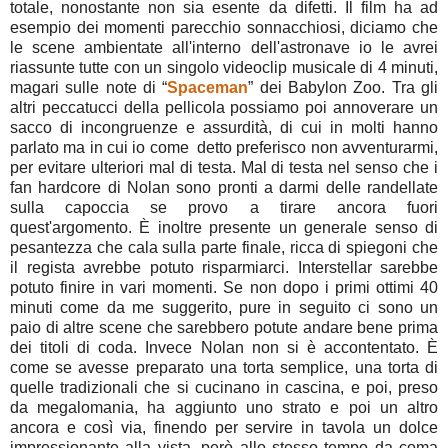
totale, nonostante non sia esente da difetti. Il film ha ad
esempio dei momenti parecchio sonnacchiosi, diciamo che
le scene ambientate all'interno dell'astronave io le avrei
riassunte tutte con un singolo videoclip musicale di 4 minuti,
magari sulle note di “
Spaceman
” dei Babylon Zoo. Tra gli
altri peccatucci della pellicola possiamo poi annoverare un
sacco di incongruenze e assurdità, di cui in molti hanno
parlato ma in cui io come detto preferisco non avventurarmi,
per evitare ulteriori mal di testa. Mal di testa nel senso che i
fan hardcore di Nolan sono pronti a darmi delle randellate
sulla capoccia se provo a tirare ancora fuori
quest'argomento. È inoltre presente un generale senso di
pesantezza che cala sulla parte finale, ricca di spiegoni che
il regista avrebbe potuto risparmiarci. Interstellar sarebbe
potuto finire in vari momenti. Se non dopo i primi ottimi 40
minuti come da me suggerito, pure in seguito ci sono un
paio di altre scene che sarebbero potute andare bene prima
dei titoli di coda. Invece Nolan non si è accontentato. È
come se avesse preparato una torta semplice, una torta di
quelle tradizionali che si cucinano in cascina, e poi, preso
da megalomania, ha aggiunto uno strato e poi un altro
ancora e così via, finendo per servire in tavola un dolce
impressionante alla vista, però allo stesso tempo da coma