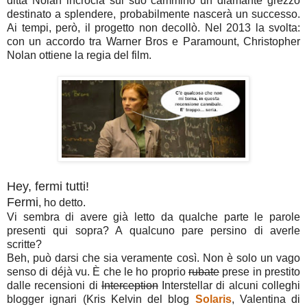
ditta Nolan incrocia sul suo cammino un diamante grezzo
destinato a splendere, probabilmente nascerà un successo.
Ai tempi, però, il progetto non decollò. Nel 2013 la svolta:
con un accordo tra Warner Bros e Paramount, Christopher
Nolan ottiene la regia del film.
Hey, fermi tutti!
Fermi
, ho detto.
Vi sembra di avere già letto da qualche parte le parole
presenti qui sopra? A qualcuno pare persino di averle
scritte?
Beh, può darsi che sia veramente così. Non è solo un vago
senso di déjà vu. È che le ho proprio
rubate
prese in prestito
dalle recensioni di
Interception
Interstellar di alcuni colleghi
blogger ignari (Kris Kelvin del blog
Solaris
, Valentina di