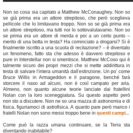
Non so cosa sia capitato a Matthew McConaughey. Non so
se già prima era un attore strepitoso, che però sceglieva
pellicole che lo limitavano troppo. Non so se già prima era
un attore strepitoso, ma tutti noi lo sottovalutavamo. Non so
se prima era un attore di merda e poi a un certo punto –
merito di una botta in testa? Ha cominciato a drogarsi? Si è
finalmente iscritto a una scuola di recitazione? – è diventato
un fenomeno, fatto sta che adesso è davvero strepitoso e
pure in Interstellar non si smentisce. Matthew McCoso qui è
talmente sicuro dei propri mezzi che si mette addirittura in
testa di salvare l'intera umanità dall'estinzione. Un po' come
Bruce Willis in Armageddon e il paragone, benché farà
storcere il naso ad alcuni, non è così campato per aria.
Almeno, non quanto alcune teorie lanciate dai fratellini
Nolan con la loro sceneggiatura. Su questo aspetto però
non sto a discutere. Non ne so una mazza di astronomia e di
fisica, figuriamoci di astrofisica. A quanto pare però manco i
fratelli Nolan non sono messi troppo bene in
questi campi
...
Come può la razza umana continuare, se la Terra sta
diventando inabitabile?