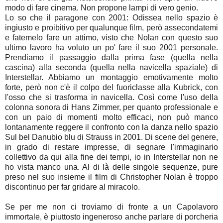
modo di fare cinema. Non propone lampi di vero genio.
Lo so che il paragone con 2001: Odissea nello spazio è
ingiusto e proibitivo per qualunque film, però assecondatemi
e fatemelo fare un attimo, visto che Nolan con questo suo
ultimo lavoro ha voluto un po' fare il suo 2001 personale.
Prendiamo il passaggio dalla prima fase (quella nella
cascina) alla seconda (quella nella navicella spaziale) di
Interstellar. Abbiamo un montaggio emotivamente molto
forte, però non c'è il colpo del fuoriclasse alla Kubrick, con
l'osso che si trasforma in navicella. Così come l'uso della
colonna sonora di Hans Zimmer, per quanto professionale e
con un paio di momenti molto efficaci, non può manco
lontanamente reggere il confronto con la danza nello spazio
Sul bel Danubio blu di Strauss in 2001. Di scene del genere,
in grado di restare impresse, di segnare l'immaginario
collettivo da qui alla fine dei tempi, io in Interstellar non ne
ho vista manco una. Al di là delle singole sequenze, pure
preso nel suo insieme il film di Christopher Nolan è troppo
discontinuo per far gridare al miracolo.
Se per me non ci troviamo di fronte a un Capolavoro
immortale, è piuttosto ingeneroso anche parlare di porcheria