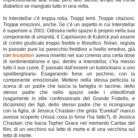
diabetico se mangiato tutto in una volta.
In Interstellar c'è troppa roba. Troppi temi. Troppe citazioni.
Troppe emozioni, anche. Se c'è un aspetto in cui Interstellar
è superiore a 2001: Odissea nello spazio è proprio nella sua
componente di umanità. Il Capolavoro di Kubrick può essere
di contro giudicato troppo freddo e filosofico. Nolan, regista
in passato pure lui parecchio freddino a livello emotivo, già
con
Inception
aveva inserito nel suo cinema una certa dose
di sentimentalismo e qui, dentro a Interstellar, c'ha messo
tutto il suo cuore. È passato dall'essere un kubrickiano a uno
spielberghiano. Esagerando forse un pochino, con la
componente emozionale. Mettere nella stessa pellicola la
scena di un padre che lascia la famiglia in lacrime, dello
stesso padre che nello spazio vede i videofilmati
(vagamente in stile confessionale del Grande Fratello, e
diciamolo) dei figli, dello stesso padre che si ricongiunge
con la figlia, di Jessica Chastain che grida “Eureka!” manco
avesse scoperto chissà cosa (o forse l'ha fatto?), di Jessica
Chastain che bacia Topher Grace nel momento Caritas del
film, di un vecchino sul letto di morte e di una vecchina sul
letto di morte.