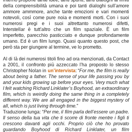
della comprensibilità umana e poi tanti dialoghi sull'amore
ammore ammmore, anche tante emozioni e vari momenti
notevoli, così come pure noia e momenti morti. Con i suoi
numerosi pregi e i suoi altrettanto numerosi difetti,
Interstellar è tutt'altro che un film spaziale. È un film
imperfetto, parecchio pasticciato e dunque profondamente
umano. Ed è un film lungo. Quasi quanto questo post, che
però sta per giungere al termine, ve lo prometto.
Al di là dei numerosi titoli fino ad ora menzionati, da Contact
a 2001, il confronto più azzeccato l'ha proposto lo stesso
Christopher Nolan in
un'intervista
: “
For me, the film is really
about being a father. The sense of your life passing you by
and your kids growing up before your eyes. Very much what
I felt watching Richard Linklater’s Boyhood, an extraordinary
film, which is weirdly doing the same thing in a completely
different way. We are all engaged in the biggest mystery of
all, which is just living through time.
”
Traduzione lunga: “
Per me, il film parla dell'essere un padre.
Il senso della tua vita che ti scorre di fronte mentre i figli ti
crescono davanti agli occhi. Proprio ciò che ho provato
guardando Boyhood di Richard Linklater, un film