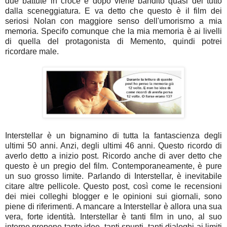
due battute in croce e dopo viene bandito quasi del tutto
dalla sceneggiatura. E va detto che questo è il film dei
seriosi Nolan con maggiore senso dell'umorismo a mia
memoria. Specifo comunque che la mia memoria è ai livelli
di quella del protagonista di Memento, quindi potrei
ricordare male.
Interstellar è un bignamino di tutta la fantascienza degli
ultimi 50 anni. Anzi, degli ultimi 46 anni. Questo ricordo di
averlo detto a inizio post. Ricordo anche di aver detto che
questo è un pregio del film. Contemporaneamente, è pure
un suo grosso limite. Parlando di Interstellar, è inevitabile
citare altre pellicole. Questo post, così come le recensioni
dei miei colleghi blogger e le opinioni sui giornali, sono
piene di riferimenti. A mancare a Interstellar è allora una sua
vera, forte identità. Interstellar è tanti film in uno, al suo
interno propone tante idee, tanti spunti, tanti dialoghi ai limiti