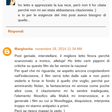
ho letto e apprezzato la tua rece, però non ti ho citata
perché non mi sei stata abbastanza citazionista :)
e io per le esigenze del mio post avevo bisogno di
quello...
Rispondi
Margherita
novembre 18, 2014 11:34 AM
Post geniale, interstellare, il migliore letto finora perché
scanzonato e ironico, alleluja! Ho letto certi pipponi di
critiche su questo film da far venire la nausea!
Per quel che mi riguarda, se aspetto ancora crogiolandomi
nell'indecisione, il film verrà tolto dalle sale e non potrò
vederlo e forse in fondo è quello che voglio, perché pur
ammirando Nolan, la fantascienza mi annoia come poche
altre cose, il citazionismo mi fa sentire inadeguata,
l'elemento filosofico alla Malick mi innervosisce, e in
generale i film su cui si filosofeggia, disquisisce, interpreta
troppo mi stanno antipatici a priori.
Però se riesco magari lo vedo ;)