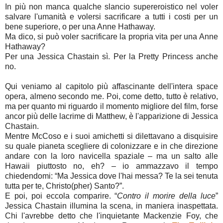
In più non manca qualche slancio supereroistico nel voler
salvare l'umanità e volersi sacrificare a tutti i costi per un
bene superiore, o per una Anne Hathaway.
Ma dico, si può voler sacrificare la propria vita per una Anne
Hathaway?
Per una Jessica Chastain sì. Per la Pretty Princess anche
no.
Qui veniamo al capitolo più affascinante dell'intera space
opera, almeno secondo me. Poi, come detto, tutto è relativo,
ma per quanto mi riguardo il momento migliore del film, forse
ancor più delle lacrime di Matthew, è l'apparizione di Jessica
Chastain.
Mentre McCoso e i suoi amichetti si dilettavano a disquisire
su quale pianeta scegliere di colonizzare e in che direzione
andare con la loro navicella spaziale – ma un salto alle
Hawaii piuttosto no, eh? – io ammazzavo il tempo
chiedendomi: “Ma Jessica dove l'hai messa? Te la sei tenuta
tutta per te, Christo(pher) Santo?”.
E poi, poi eccola comparire. “
Contro il morire della luce
”
Jessica Chastain illumina la scena, in maniera inaspettata.
Chi l'avrebbe detto che l'inquietante Mackenzie Foy, che