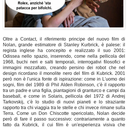
Oltre a Contact, il riferimento principe del nuovo film di
Nolan, grande estimatore di Stanley Kurbrick, è palese: il
regista inglese ha concepito e realizzato il suo 2001:
Odissea nello spazio, inserendo, come nella pellicola del
1968, buchi neri e salti temporali, interrogativi filosofici e
immagini mozzafiato, creando persino dei robot che nel
design ricordano il monolite nero del film di Kubrick. 2001
però non è l'unica fonte di ispirazione: come in L'uomo dei
sogni, film del 1989 di Phil Alden Robinson, c'è il rapporto
tra un padre e una figlia, piantagioni di granturco e campi da
baseball, e come in Solaris, pellicola del 1972 di Andrej
Tarkovskij, c'è lo studio di nuovi pianeti e lo straziante
rapporto tra chi viaggia tra le stelle e chi invece rimane sulla
Terra. Come un Don Chiscotte spericolato, Nolan decide
però di fare il passo successivo: contrariamente a quanto
fatto da Kubrick, il cui film è un'esperienza visiva che