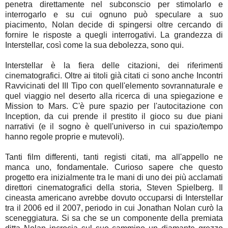
penetra direttamente nel subconscio per stimolarlo e
interrogarlo e su cui ognuno può speculare a suo
piacimento, Nolan decide di spingersi oltre cercando di
fornire le risposte a quegli interrogativi. La grandezza di
Interstellar, così come la sua debolezza, sono qui.
Interstellar è la fiera delle citazioni, dei riferimenti
cinematografici. Oltre ai titoli già citati ci sono anche Incontri
Ravvicinati del III Tipo con quell'elemento sovrannaturale e
quel viaggio nel deserto alla ricerca di una spiegazione e
Mission to Mars. C'è pure spazio per l'autocitazione con
Inception, da cui prende il prestito il gioco su due piani
narrativi (e il sogno è quell'universo in cui spazio/tempo
hanno regole proprie e mutevoli).
Tanti film differenti, tanti registi citati, ma all'appello ne
manca uno, fondamentale. Curioso sapere che questo
progetto era inizialmente tra le mani di uno dei più acclamati
direttori cinematografici della storia, Steven Spielberg. Il
cineasta americano avrebbe dovuto occuparsi di Interstellar
tra il 2006 ed il 2007, periodo in cui Jonathan Nolan curò la
sceneggiatura. Si sa che se un componente della premiata