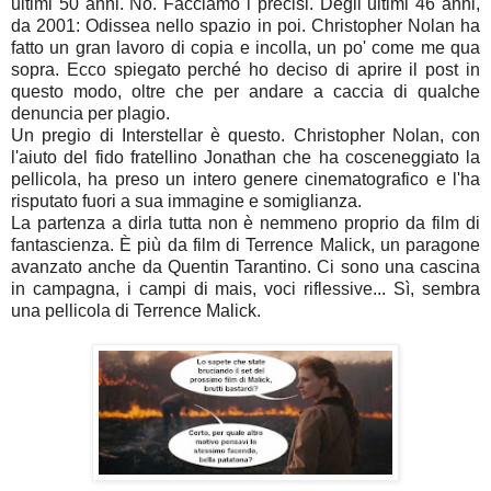
ultimi 50 anni. No. Facciamo i precisi. Degli ultimi 46 anni,
da 2001: Odissea nello spazio in poi. Christopher Nolan ha
fatto un gran lavoro di copia e incolla, un po' come me qua
sopra. Ecco spiegato perché ho deciso di aprire il post in
questo modo, oltre che per andare a caccia di qualche
denuncia per plagio.
Un pregio di Interstellar è questo. Christopher Nolan, con
l'aiuto del fido fratellino Jonathan che ha cosceneggiato la
pellicola, ha preso un intero genere cinematografico e l'ha
risputato fuori a sua immagine e somiglianza.
La partenza a dirla tutta non è nemmeno proprio da film di
fantascienza. È più da film di Terrence Malick, un paragone
avanzato anche da Quentin Tarantino. Ci sono una cascina
in campagna, i campi di mais, voci riflessive... Sì, sembra
una pellicola di Terrence Malick.