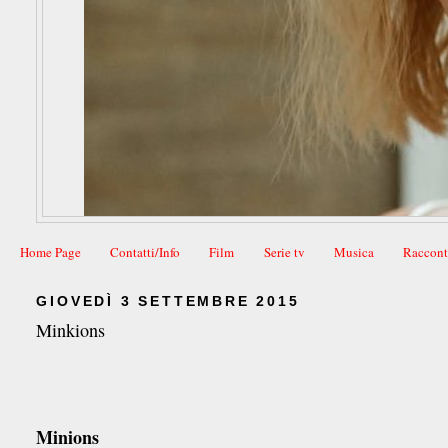
Home Page
Contatti/Info
Film
Serie tv
Musica
Raccont
GIOVEDÌ 3 SETTEMBRE 2015
Minkions
Minions