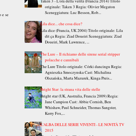
Taken 3 - L'ora della verità (Francia 2014) Titolo
originale: Taken 3 Regia: Olivier Megaton
Sceneggiatura: Luc Besson, Rob...
 e se
Lila dice... che cosa dice?
Lila dice (Francia, UK 2004) Titolo originale: Lila
dit ça Regia: Ziad Doueiri Sceneggiatura: Ziad
Doueiri, Mark Lawrence, ...
The Lure – Il richiamo delle sirene serial stripper
polacche e cannibali
The Lure Titolo originale: Córki dancingu Regia:
Agnieszka Smoczynska Cast: Michalina
Olszańska, Marta Mazurek, Kinga Preis...
Bright Star: la strana vita delle stelle
Bright star (UK, Australia, Francia 2009) Regia:
Jane Campion Cast: Abbie Cornish, Ben
Whishaw, Paul Schneider, Thomas Sangster,
Kerry Fox,...
L'ALBA DELLE SERIE VIVENTI - LE NOVITÀ TV
2015