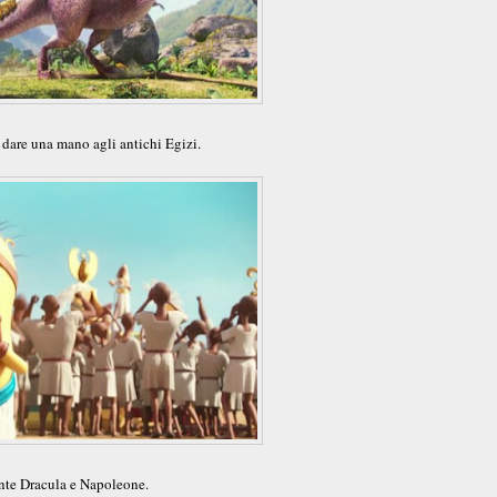
 dare una mano agli antichi Egizi.
onte Dracula e Napoleone.