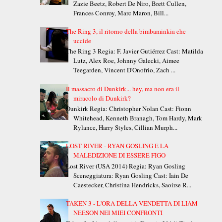
Zazie Beetz, Robert De Niro, Brett Cullen,
Frances Conroy, Marc Maron, Bill...
The Ring 3, il ritorno della bimbaminkia che
uccide
The Ring 3 Regia: F. Javier Gutiérrez Cast: Matilda
Lutz, Alex Roe, Johnny Galecki, Aimee
Teegarden, Vincent D'Onofrio, Zach ...
Il massacro di Dunkirk... hey, ma non era il
miracolo di Dunkirk?
Dunkirk Regia: Christopher Nolan Cast: Fionn
Whitehead, Kenneth Branagh, Tom Hardy, Mark
Rylance, Harry Styles, Cillian Murph...
LOST RIVER - RYAN GOSLING E LA
MALEDIZIONE DI ESSERE FIGO
Lost River (USA 2014) Regia: Ryan Gosling
Sceneggiatura: Ryan Gosling Cast: Iain De
Caestecker, Christina Hendricks, Saoirse R...
TAKEN 3 - L'ORA DELLA VENDETTA DI LIAM
NEESON NEI MIEI CONFRONTI