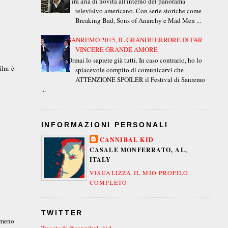
Tira aria di novità all'interno del panorama
televisivo americano. Con serie storiche come
Breaking Bad, Sons of Anarchy e Mad Men ...
SANREMO 2015, IL GRANDE ERRORE DI FAR
VINCERE GRANDE AMORE
Ormai lo saprete già tutti. In caso contrario, ho lo
ilm è
spiacevole compito di comunicarvi che
ATTENZIONE SPOILER il Festival di Sanremo
...
INFORMAZIONI PERSONALI
CANNIBAL KID
CASALE MONFERRATO, AL,
ITALY
VISUALIZZA IL MIO PROFILO
COMPLETO
TWITTER
mmeno
Tweets di @cannibal_kid