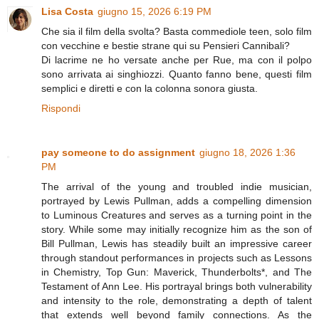
Lisa Costa
giugno 15, 2026 6:19 PM
Che sia il film della svolta? Basta commediole teen, solo film
con vecchine e bestie strane qui su Pensieri Cannibali?
Di lacrime ne ho versate anche per Rue, ma con il polpo
sono arrivata ai singhiozzi. Quanto fanno bene, questi film
semplici e diretti e con la colonna sonora giusta.
Rispondi
pay someone to do assignment
giugno 18, 2026 1:36
PM
The arrival of the young and troubled indie musician,
portrayed by Lewis Pullman, adds a compelling dimension
to Luminous Creatures and serves as a turning point in the
story. While some may initially recognize him as the son of
Bill Pullman, Lewis has steadily built an impressive career
through standout performances in projects such as Lessons
in Chemistry, Top Gun: Maverick, Thunderbolts*, and The
Testament of Ann Lee. His portrayal brings both vulnerability
and intensity to the role, demonstrating a depth of talent
that extends well beyond family connections. As the